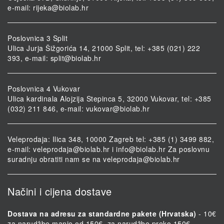
e-mail:
rijeka@biolab.hr
Poslovnica 3 Split
Ulica Jurja Šižgorića 14, 21000 Split, tel: +385 (021) 222
393, e-mail:
split@biolab.hr
Poslovnica 4 Vukovar
Ulica kardinala Alojzija Stepinca 5, 32000 Vukovar, tel: +385
(032) 211 846, e-mail:
vukovar@biolab.hr
Veleprodaja: Ilica 348, 10000 Zagreb tel: +385 (1) 3499 882,
e-mail:
veleprodaja@biolab.hr
i
info@biolab.hr
Za poslovnu
suradnju obratiti nam se na
veleprodaja@biolab.hr
Načini i cijena dostave
Dostava na adresu za standardne pakete (Hrvatska)
- 10€
za narudžbe manje od 150€, za narudžbe preko 150€