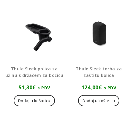
Thule Sleek polica za
Thule Sleek torba za
užinu s držačem za bočicu
zaštitu kolica
51,30
€
124,00
€
s PDV
s PDV
Dodaj u košaricu
Dodaj u košaricu