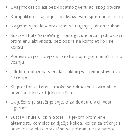
Ovaj model dolazi bez dodatnog ventilacijskog otvora
Kompaktno sklapanje – olakšava vam spremanje kolica
Nagibno sjedalo – praktično se naginje jednom rukom
Sustav Thule VersaWing – omogućuje brzu i jednostavnu
promjenu aktivnosti, bez obzira na komplet koji se
koristi
Podesiv ovjes – ovjes s lisnatom oprugom jamči mirnu
vožnju
Udobno obložena sjedala – uklonjiva i jednostavna za
čišćenje
XL prostor za teret – može se odmaknuti kako bi se
povećao iskorak tijekom trčanja
Uključeno je stražnje svjetlo za dodatnu vidljivost i
sigurnost
Sustav Thule Click n’ Store – tijekom promjene
aktivnosti, komplet za dječja kolica, kolica za trčanje i
prikolicu za bicikl praktično se pohranjuje na samoj