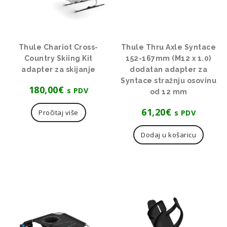
Thule Chariot Cross-
Thule Thru Axle Syntace
Country Skiing Kit
152-167mm (M12 x 1.0)
adapter za skijanje
dodatan adapter za
Syntace stražnju osovinu
180,00
€
s PDV
od 12 mm
61,20
€
s PDV
Pročitaj više
Dodaj u košaricu