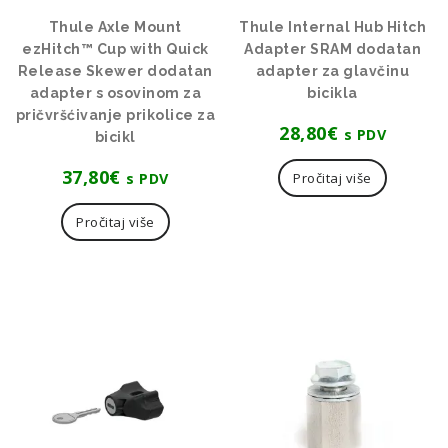
Thule Axle Mount
Thule Internal Hub Hitch
ezHitch™ Cup with Quick
Adapter SRAM dodatan
Release Skewer dodatan
adapter za glavčinu
adapter s osovinom za
bicikla
pričvršćivanje prikolice za
28,80
€
s PDV
bicikl
37,80
€
s PDV
Pročitaj više
Pročitaj više