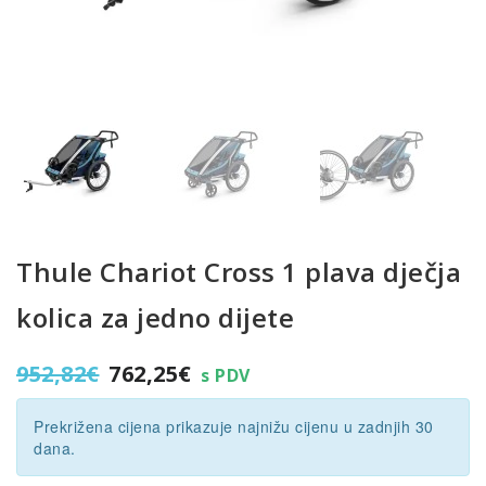
Thule Chariot Cross 1 plava dječja
kolica za jedno dijete
Izvorna
Trenutna
952,82
€
762,25
€
s PDV
cijena
cijena
bila
je:
Prekrižena cijena prikazuje najnižu cijenu u zadnjih 30
je:
762,25€.
dana.
952,82€.