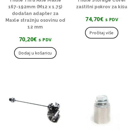
167-192mm (M12 x 1.75)
zaštitni pokrov za kišu
dodatan adapter za
74,70
€
s PDV
Maxle stražnju osovinu od
12 mm
Pročitaj više
70,20
€
s PDV
Dodaj u košaricu