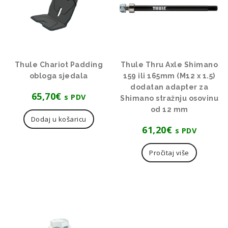
Thule Chariot Padding
Thule Thru Axle Shimano
obloga sjedala
159 ili 165mm (M12 x 1.5)
dodatan adapter za
65,70
€
s PDV
Shimano stražnju osovinu
od 12 mm
Dodaj u košaricu
61,20
€
s PDV
Pročitaj više