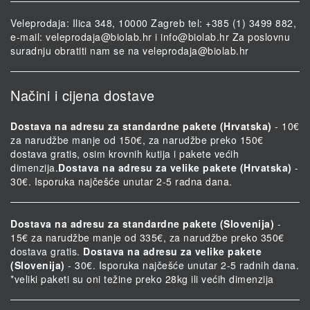
Veleprodaja: Ilica 348, 10000 Zagreb tel: +385 (1) 3499 882,
e-mail:
veleprodaja@biolab.hr
i
info@biolab.hr
Za poslovnu
suradnju obratiti nam se na
veleprodaja@biolab.hr
Načini i cijena dostave
Dostava na adresu za standardne pakete (Hrvatska)
- 10€
za narudžbe manje od 150€, za narudžbe preko 150€
dostava gratis, osim krovnih kutija i pakete većih
dimenzija.
Dostava na adresu za velike pakete (Hrvatska)
-
30€. Isporuka najčešće unutar 2-5 radna dana.
Dostava na adresu za standardne pakete (Slovenija)
-
15€ za narudžbe manje od 335€, za narudžbe preko 350€
dostava gratis.
Dostava na adresu za velike pakete
(Slovenija)
- 30€. Isporuka najčešće unutar 2-5 radnih dana.
*veliki paketi su oni težine preko 28kg ili većih dimenzija