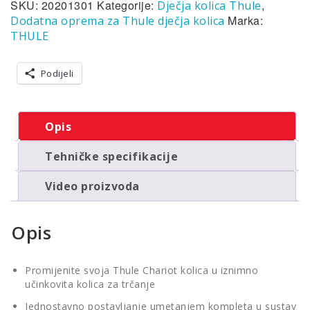
1
SKU:
20201301
Kategorije:
,
Dječja kolica Thule
adapter
Marka:
Dodatna oprema za Thule dječja kolica
za
THULE
trčanje
količina
Podijeli
Opis
Tehničke specifikacije
Video proizvoda
Opis
Promijenite svoja Thule Chariot kolica u iznimno
učinkovita kolica za trčanje
Jednostavno postavljanje umetanjem kompleta u sustav