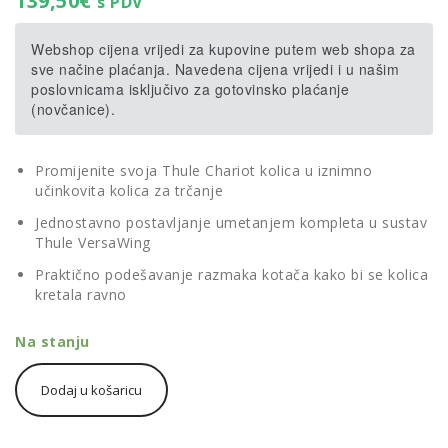
139,50
€
s PDV
Webshop cijena vrijedi za kupovine putem web shopa za
sve načine plaćanja. Navedena cijena vrijedi i u našim
poslovnicama isključivo za gotovinsko plaćanje
(novčanice).
Promijenite svoja Thule Chariot kolica u iznimno
učinkovita kolica za trčanje
Jednostavno postavljanje umetanjem kompleta u sustav
Thule VersaWing
Praktično podešavanje razmaka kotača kako bi se kolica
kretala ravno
Na stanju
Thule
Dodaj u košaricu
Chariot
Jogging
Kit