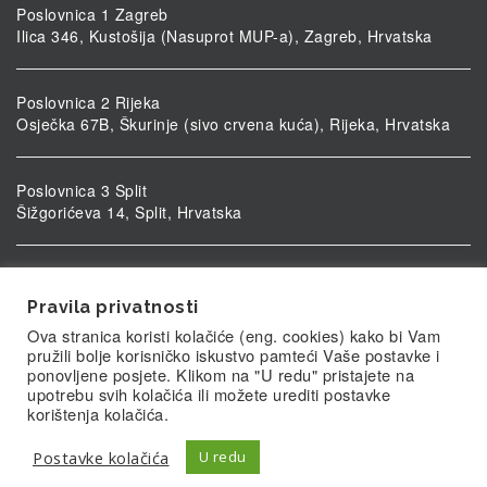
Poslovnica 1 Zagreb
Ilica 346, Kustošija (Nasuprot MUP-a), Zagreb, Hrvatska
Poslovnica 2 Rijeka
Osječka 67B, Škurinje (sivo crvena kuća), Rijeka, Hrvatska
Poslovnica 3 Split
Šižgorićeva 14, Split, Hrvatska
Poslovnica 4 Vukovar
Ulica kardinala Alojzija Stepinca 5, Vukovar, Hrvatska
Pravila privatnosti
Ova stranica koristi kolačiće (eng. cookies) kako bi Vam
pružili bolje korisničko iskustvo pamteći Vaše postavke i
ponovljene posjete. Klikom na "U redu" pristajete na
upotrebu svih kolačića ili možete urediti postavke
korištenja kolačića.
Postavke kolačića
U redu
© Biolab.hr 2026