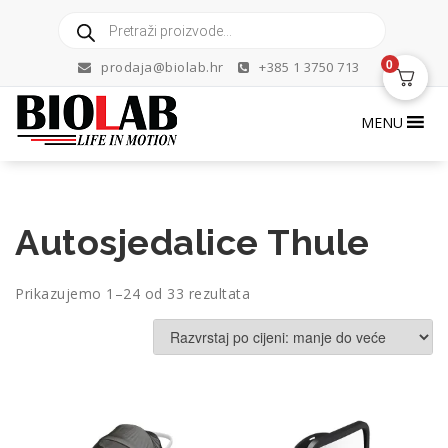
Skip
Products
to
search
content
0
prodaja@biolab.hr
+385 1 3750 713
MENU
Autosjedalice Thule
Poredano
Prikazujemo 1–24 od 33 rezultata
po
cijeni:
od
niske
do
visoke