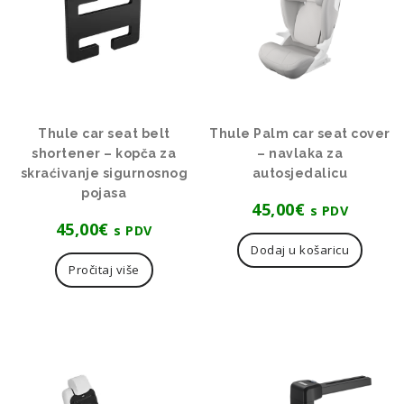
Thule car seat belt
Thule Palm car seat cover
shortener – kopča za
– navlaka za
skraćivanje sigurnosnog
autosjedalicu
pojasa
45,00
€
s PDV
45,00
€
s PDV
Dodaj u košaricu
Pročitaj više