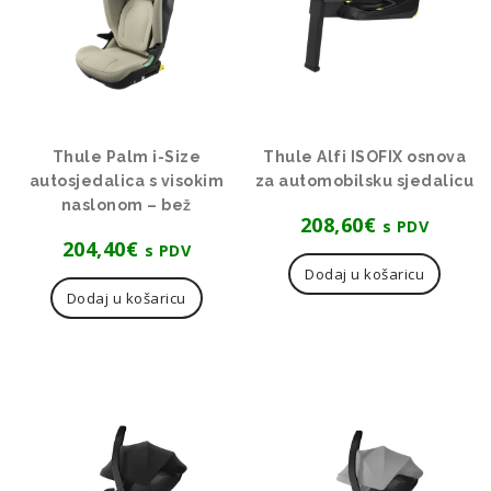
Thule Palm i-Size
Thule Alfi ISOFIX osnova
autosjedalica s visokim
za automobilsku sjedalicu
naslonom – bež
208,60
€
s PDV
204,40
€
s PDV
Dodaj u košaricu
Dodaj u košaricu