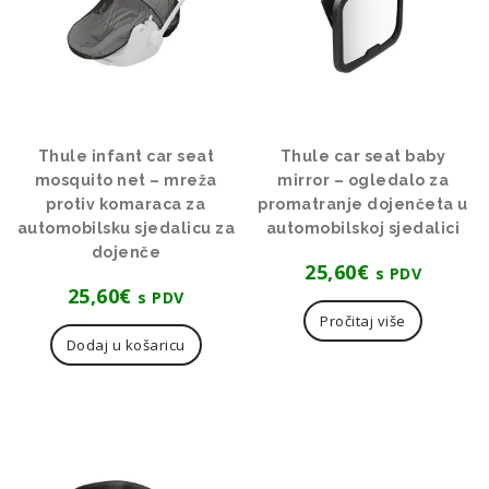
Thule infant car seat
Thule car seat baby
mosquito net – mreža
mirror – ogledalo za
protiv komaraca za
promatranje dojenčeta u
automobilsku sjedalicu za
automobilskoj sjedalici
dojenče
25,60
€
s PDV
25,60
€
s PDV
Pročitaj više
Dodaj u košaricu