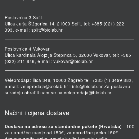
Poslovnica 3 Split
Ulica Jurja Šižgorića 14, 21000 Split, tel: +385 (021) 222
393, e-mail:
split@biolab.hr
Poslovnica 4 Vukovar
Ulica kardinala Alojzija Stepinca 5, 32000 Vukovar, tel: +385
(032) 211 846, e-mail:
vukovar@biolab.hr
Veleprodaja: Ilica 348, 10000 Zagreb tel: +385 (1) 3499 882,
e-mail:
veleprodaja@biolab.hr
i
info@biolab.hr
Za poslovnu
suradnju obratiti nam se na
veleprodaja@biolab.hr
Načini i cijena dostave
Dostava na adresu za standardne pakete (Hrvatska)
- 10€
za narudžbe manje od 150€, za narudžbe preko 150€
dostava gratis, osim krovnih kutija i pakete većih