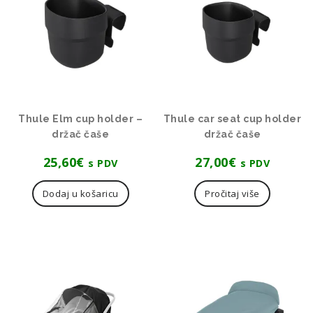
Thule Elm cup holder –
Thule car seat cup holder
držač čaše
držač čaše
25,60
€
27,00
€
s PDV
s PDV
Dodaj u košaricu
Pročitaj više