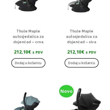
Thule Maple
Thule Maple
autosjedalica za
autosjedalica za
dojenčad – crna
dojenčad – siva
212,10
€
212,10
€
s PDV
s PDV
Dodaj u košaricu
Dodaj u košaricu
Novo