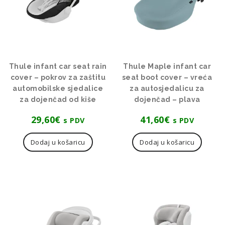
Thule infant car seat rain
Thule Maple infant car
cover – pokrov za zaštitu
seat boot cover – vreća
automobilske sjedalice
za autosjedalicu za
za dojenčad od kiše
dojenčad – plava
29,60
€
41,60
€
s PDV
s PDV
Dodaj u košaricu
Dodaj u košaricu