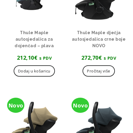
Thule Maple
Thule Maple dječja
autosjedalica za
autosjedalica crne boje
dojenčad – plava
NOVO
212,10
€
272,70
€
s PDV
s PDV
Dodaj u košaricu
Pročitaj više
Novo
Novo