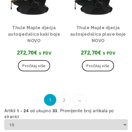
Thule Maple dječja
Thule Maple dječja
autosjedalica kaki boje
autosjedalica plave boje
NOVO
NOVO
272,70
€
272,70
€
s PDV
s PDV
Pročitaj više
Pročitaj više
1
2
→
Artikli
1 - 24
od ukupno
33
. Promijenite broj artikala po
stranici