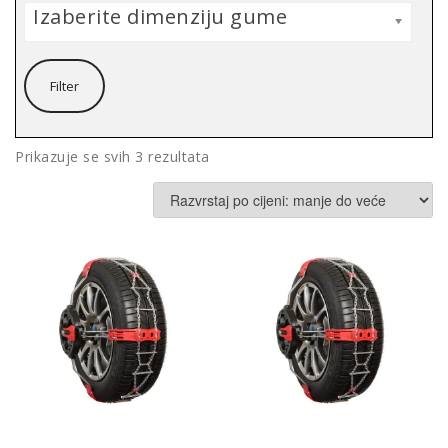
Izaberite dimenziju gume
Filter
Poredano
Prikazuje se svih 3 rezultata
po
cijeni:
od
niske
do
visoke