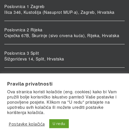
Poslovnica 1 Zagreb
Ilica 346, Kustošija (Nasuprot MUP-a), Zagreb, Hrvatska
Poslovnica 2 Rijeka
Osječka 67B, Škurinje (sivo crvena kuća), Rijeka, Hrvatska
Poslovnica 3 Split
Šižgorićeva 14, Split, Hrvatska
Poslovnica 4 Vukovar
Ulica kardinala Alojzija Stepinca 5, Vukovar, Hrvatska
Pravila privatnosti
Ova stranica koristi kolačiće (eng. cookies) kako bi Vam
pružili bolje korisničko iskustvo pamteći Vaše postavke i
ponovljene posjete. Klikom na "U redu" pristajete na
upotrebu svih kolačića ili možete urediti postavke
korištenja kolačića.
Postavke kolačića
U redu
© Biolab.hr 2026