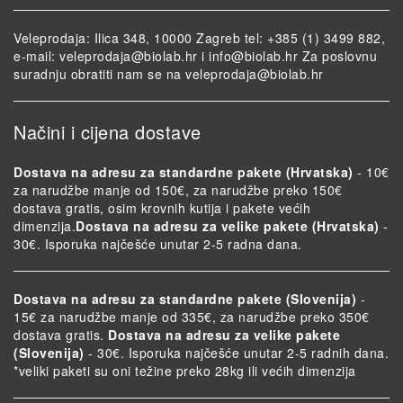
Veleprodaja: Ilica 348, 10000 Zagreb tel: +385 (1) 3499 882,
e-mail:
veleprodaja@biolab.hr
i
info@biolab.hr
Za poslovnu
suradnju obratiti nam se na
veleprodaja@biolab.hr
Načini i cijena dostave
Dostava na adresu za standardne pakete (Hrvatska)
- 10€
za narudžbe manje od 150€, za narudžbe preko 150€
dostava gratis, osim krovnih kutija i pakete većih
dimenzija.
Dostava na adresu za velike pakete (Hrvatska)
-
30€. Isporuka najčešće unutar 2-5 radna dana.
Dostava na adresu za standardne pakete (Slovenija)
-
15€ za narudžbe manje od 335€, za narudžbe preko 350€
dostava gratis.
Dostava na adresu za velike pakete
(Slovenija)
- 30€. Isporuka najčešće unutar 2-5 radnih dana.
*veliki paketi su oni težine preko 28kg ili većih dimenzija