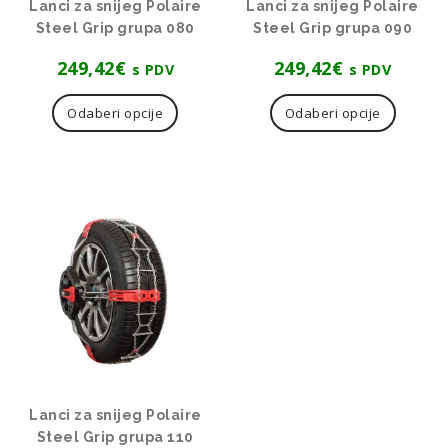
Lanci za snijeg Polaire
Lanci za snijeg Polaire
Steel Grip grupa 080
Steel Grip grupa 090
249,42
€
249,42
€
s PDV
s PDV
Ovaj
Ovaj
proizvod
proizvo
Odaberi opcije
Odaberi opcije
ima
ima
više
više
varijanti.
varijanti
Opcije
Opcije
se
se
mogu
mogu
odabrati
odabrat
na
na
stranici
stranici
proizvoda
proizvo
Lanci za snijeg Polaire
Steel Grip grupa 110