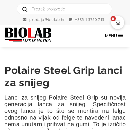
Skip
Products
to
search
content
0
prodaja@biolab.hr
+385 1 3750 713
MENU
Polaire Steel Grip lanci
za snijeg
Lanci za snijeg Polaire Steel Grip su novija
generacija lanca za snijeg. Specifičnost
ovog lanca je to što se montira na felgu
odnosno na vijak od felge te navedeni lanac
nema unutarnji prihvat na gumi. To je izričito