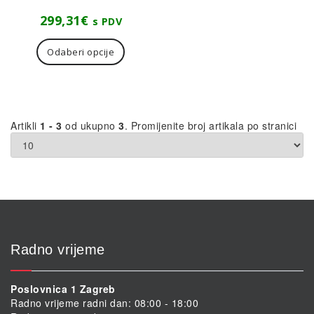
299,31
€
s PDV
Ovaj
proizvod
Odaberi opcije
ima
više
varijanti.
Opcije
se
Artikli
1 - 3
od ukupno
3
. Promijenite broj artikala po stranici
mogu
odabrati
na
stranici
proizvoda
Radno vrijeme
Poslovnica 1 Zagreb
Radno vrijeme radni dan: 08:00 - 18:00