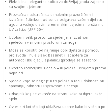
Fleksibilna i elegantna kolica za doživljaj grada zajedno
sa svojim djetetom
Prozračna nadstrešnica s malenim prozorčićem i
izvlačnim štitnikom od sunca osigurava vašem djetetu
ugodnu vožnju u svim vremenskim uvjetima i pruža mu
UV zaštitu (UPF 50+)
Udoban i velik prostor za sjedenje, s izdašnom
sjedećom visinom i prostorom za noge
Može se koristiti od najranije dobi djeteta s pomoću
proizvoda Thule Sleek Bassinet ili adaptera za
automobilsku dječju sjedalicu (prodaje se zasebno)
Okretno roditeljsko sjedalo – ili položaj usmjeren prema
naprijed
Sjedalo koje se naginje u tri položaja radi udobnosti pri
spavanju, odmoru i uspravnom sjedenju
Odbojnik koji se zakreće na stranu kako bi dijete lakše
sjelo
Ovjes s 4 kotača koji ublažava udarce kako bi vožnja po