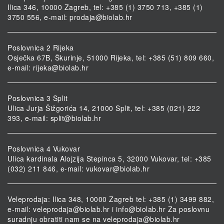
Ilica 346, 10000 Zagreb, tel: +385 (1) 3750 713, +385 (1)
3750 556, e-mail:
prodaja@biolab.hr
Poslovnica 2 Rijeka
Osječka 67B, Škurinje, 51000 Rijeka, tel: +385 (51) 809 660,
e-mail:
rijeka@biolab.hr
Poslovnica 3 Split
Ulica Jurja Šižgorića 14, 21000 Split, tel: +385 (021) 222
393, e-mail:
split@biolab.hr
Poslovnica 4 Vukovar
Ulica kardinala Alojzija Stepinca 5, 32000 Vukovar, tel: +385
(032) 211 846, e-mail:
vukovar@biolab.hr
Veleprodaja: Ilica 348, 10000 Zagreb tel: +385 (1) 3499 882,
e-mail:
veleprodaja@biolab.hr
i
info@biolab.hr
Za poslovnu
suradnju obratiti nam se na
veleprodaja@biolab.hr