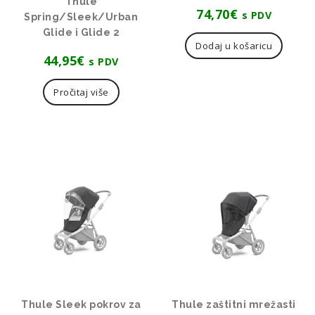
Thule
74,70
€
s PDV
Spring/Sleek/Urban
Glide i Glide 2
Dodaj u košaricu
44,95
€
s PDV
Pročitaj više
Thule Sleek pokrov za
Thule zaštitni mrežasti