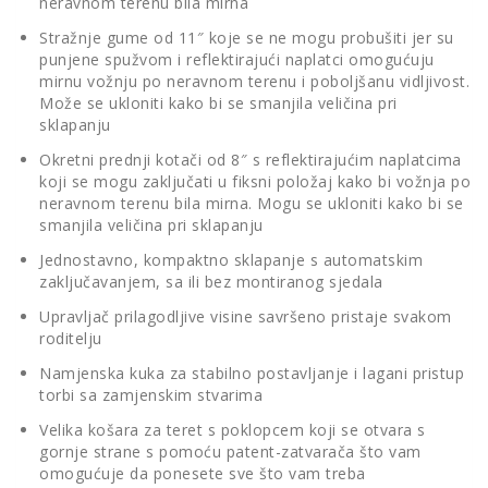
neravnom terenu bila mirna
Stražnje gume od 11″ koje se ne mogu probušiti jer su
punjene spužvom i reflektirajući naplatci omogućuju
mirnu vožnju po neravnom terenu i poboljšanu vidljivost.
Može se ukloniti kako bi se smanjila veličina pri
sklapanju
Okretni prednji kotači od 8″ s reflektirajućim naplatcima
koji se mogu zaključati u fiksni položaj kako bi vožnja po
neravnom terenu bila mirna. Mogu se ukloniti kako bi se
smanjila veličina pri sklapanju
Jednostavno, kompaktno sklapanje s automatskim
zaključavanjem, sa ili bez montiranog sjedala
Upravljač prilagodljive visine savršeno pristaje svakom
roditelju
Namjenska kuka za stabilno postavljanje i lagani pristup
torbi sa zamjenskim stvarima
Velika košara za teret s poklopcem koji se otvara s
gornje strane s pomoću patent-zatvarača što vam
omogućuje da ponesete sve što vam treba