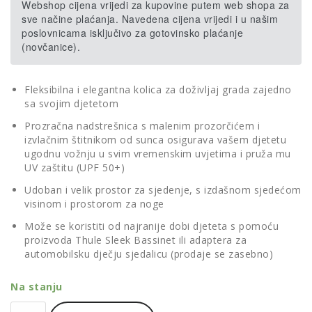
Webshop cijena vrijedi za kupovine putem web shopa za
sve načine plaćanja. Navedena cijena vrijedi i u našim
poslovnicama isključivo za gotovinsko plaćanje
(novčanice).
Fleksibilna i elegantna kolica za doživljaj grada zajedno
sa svojim djetetom
Prozračna nadstrešnica s malenim prozorčićem i
izvlačnim štitnikom od sunca osigurava vašem djetetu
ugodnu vožnju u svim vremenskim uvjetima i pruža mu
UV zaštitu (UPF 50+)
Udoban i velik prostor za sjedenje, s izdašnom sjedećom
visinom i prostorom za noge
Može se koristiti od najranije dobi djeteta s pomoću
proizvoda Thule Sleek Bassinet ili adaptera za
automobilsku dječju sjedalicu (prodaje se zasebno)
Na stanju
Thule