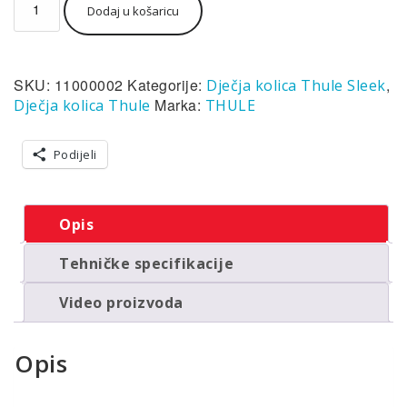
Dodaj u košaricu
Sleek
crna
dječja
kolica
SKU:
11000002
Kategorije:
,
Dječja kolica Thule Sleek
količina
Marka:
Dječja kolica Thule
THULE
Podijeli
Opis
Tehničke specifikacije
Video proizvoda
Opis