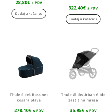
28,80
€
s PDV
322,40
€
s PDV
Dodaj u košaricu
Dodaj u košaricu
Thule Sleek Bassinet
Thule Glide/Urban Glide
košara plava
zaštitina mreža
278,10
€
35,95
€
s PDV
s PDV