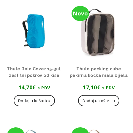
Novo
Thule Rain Cover 15-30L
Thule packing cube
zaštitni pokrov od kiše
pakirna kocka mala bijela
14,70
€
17,10
€
s PDV
s PDV
Dodaj u košaricu
Dodaj u košaricu