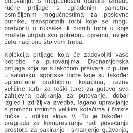
putovanju. S mogućnošću odabira između
ručne prtljage s ugrađenim pametno
osmišljenim mogućnostima za poslovne
putnike, transportnih torbi koje se mogu
pretvoriti u ruksake ili putnih torbi u koje
možete utrpati svu potrebnu opremu, uvijek
ćete naći ono što vam treba.
Kolekcija prtljage koja će zadovoljiti vaše
potrebe na putovanjima. Dvonamjenska
prtljaga koja se s lakoćom pretvara iz putne
u salonsku, sportske torbe koje su također
opremljene praktičnim kotačima, razne
veličine torbi za teški teret za gotovo sva
zahtjevna pakiranja za putovanje, dobar
izgled i izdržljiva izvedba, lagano upravljanje
s pomoću iznimno velikim kotačima i čvrste
ručke u obliku slova V. Tu je također i
pregrada za kompresiranje radi povećanja
prostora za pakiranje i smanjenje gužvanja,