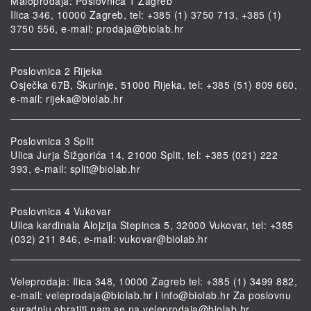
Maloprodaja: Poslovnica 1 Zagreb
Ilica 346, 10000 Zagreb, tel: +385 (1) 3750 713, +385 (1)
3750 556, e-mail:
prodaja@biolab.hr
Poslovnica 2 Rijeka
Osječka 67B, Škurinje, 51000 Rijeka, tel: +385 (51) 809 660,
e-mail:
rijeka@biolab.hr
Poslovnica 3 Split
Ulica Jurja Šižgorića 14, 21000 Split, tel: +385 (021) 222
393, e-mail:
split@biolab.hr
Poslovnica 4 Vukovar
Ulica kardinala Alojzija Stepinca 5, 32000 Vukovar, tel: +385
(032) 211 846, e-mail:
vukovar@biolab.hr
Veleprodaja: Ilica 348, 10000 Zagreb tel: +385 (1) 3499 882,
e-mail:
veleprodaja@biolab.hr
i
info@biolab.hr
Za poslovnu
suradnju obratiti nam se na
veleprodaja@biolab.hr