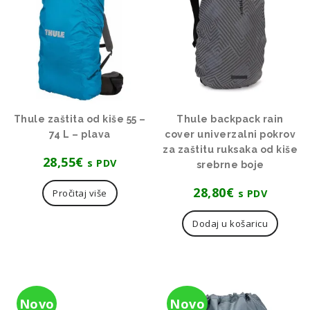
Thule zaštita od kiše 55 –
Thule backpack rain
74 L – plava
cover univerzalni pokrov
za zaštitu ruksaka od kiše
28,55
€
s PDV
srebrne boje
28,80
€
s PDV
Pročitaj više
Dodaj u košaricu
Novo
Novo