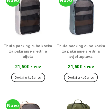
Novo
Novo
Thule packing cube kocka
Thule packing cube kocka
za pakiranje srednja
za pakiranje srednja
bijela
svjetloplava
21,60
€
21,60
€
s PDV
s PDV
Dodaj u košaricu
Dodaj u košaricu
Novo