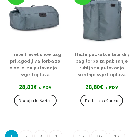
Thule travel shoe bag
Thule packable laundry
prilagodljiva torba za
bag torba za pakiranje
cipele, za putovanja –
rublja za putovanja
svjetloplava
srednje svjetloplava
28,80
€
28,80
€
s PDV
s PDV
Dodaj u košaricu
Dodaj u košaricu
…
1
2
3
4
15
16
17