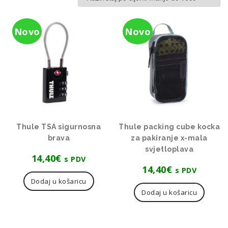
od
niske
Novo
Novo
do
visoke
Thule TSA sigurnosna
Thule packing cube kocka
brava
za pakiranje x-mala
svjetloplava
14,40
€
s PDV
14,40
€
s PDV
Dodaj u košaricu
Dodaj u košaricu