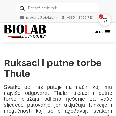
Skip
Products
to
search
content
0
prodaja@biolab.hr
+385 1 3750 713
MENU
Ruksaci i putne torbe
Thule
Svatko od nas putuje na način koji mu
najviše odgovara. Thule ruksaci i putne
torbe pružaju odlično rješenje za vaše
sljedeće putovanje jer uključuju funkcije i
mogućnosti koji se prilagođavaju svakom