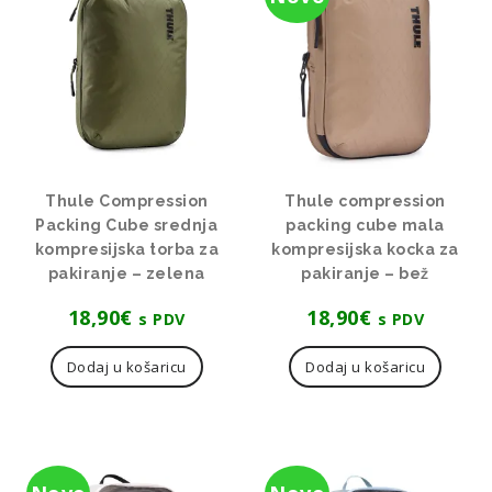
Thule Compression
Thule compression
Packing Cube srednja
packing cube mala
kompresijska torba za
kompresijska kocka za
pakiranje – zelena
pakiranje – bež
18,90
€
18,90
€
s PDV
s PDV
Dodaj u košaricu
Dodaj u košaricu