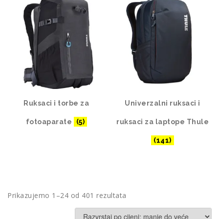
Ruksaci i torbe za
Univerzalni ruksaci i
fotoaparate
(5)
ruksaci za laptope Thule
(141)
Poredano
Prikazujemo 1–24 od 401 rezultata
po
cijeni: