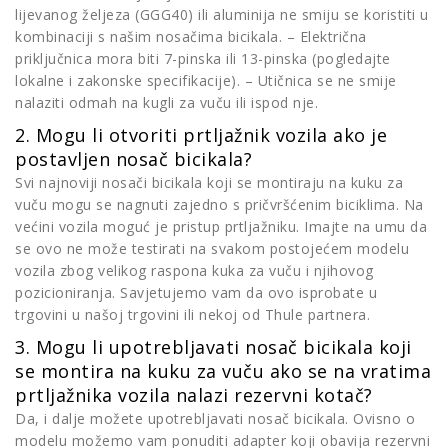
lijevanog željeza (GGG40) ili aluminija ne smiju se koristiti u
kombinaciji s našim nosačima bicikala. – Električna
priključnica mora biti 7-pinska ili 13-pinska (pogledajte
lokalne i zakonske specifikacije). – Utičnica se ne smije
nalaziti odmah na kugli za vuču ili ispod nje.
2. Mogu li otvoriti prtljažnik vozila ako je
postavljen nosač bicikala?
Svi najnoviji nosači bicikala koji se montiraju na kuku za
vuču mogu se nagnuti zajedno s pričvršćenim biciklima. Na
većini vozila moguć je pristup prtljažniku. Imajte na umu da
se ovo ne može testirati na svakom postojećem modelu
vozila zbog velikog raspona kuka za vuču i njihovog
pozicioniranja. Savjetujemo vam da ovo isprobate u
trgovini u našoj trgovini ili nekoj od Thule partnera.
3. Mogu li upotrebljavati nosač bicikala koji
se montira na kuku za vuču ako se na vratima
prtljažnika vozila nalazi rezervni kotač?
Da, i dalje možete upotrebljavati nosač bicikala. Ovisno o
modelu možemo vam ponuditi adapter koji obavija rezervni