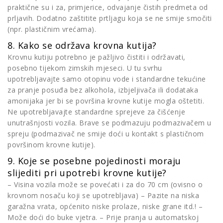
praktične su i za, primjerice, odvajanje čistih predmeta od
prljavih. Dodatno zaštitite prtljagu koja se ne smije smočiti
(npr. plastičnim vrećama).
8. Kako se održava krovna kutija?
Krovnu kutiju potrebno je pažljivo čistiti i održavati,
posebno tijekom zimskih mjeseci. U tu svrhu
upotrebljavajte samo otopinu vode i standardne tekućine
za pranje posuđa bez alkohola, izbjeljivača ili dodataka
amonijaka jer bi se površina krovne kutije mogla oštetiti.
Ne upotrebljavajte standardne sprejeve za čišćenje
unutrašnjosti vozila. Brave se podmazuju podmazivačem u
spreju (podmazivač ne smije doći u kontakt s plastičnom
površinom krovne kutije).
9. Koje se posebne pojedinosti moraju
slijediti pri upotrebi krovne kutije?
– Visina vozila može se povećati i za do 70 cm (ovisno o
krovnom nosaču koji se upotrebljava) – Pazite na niska
garažna vrata, općenito niske prolaze, niske grane itd.! –
Može doći do buke vjetra. – Prije pranja u automatskoj