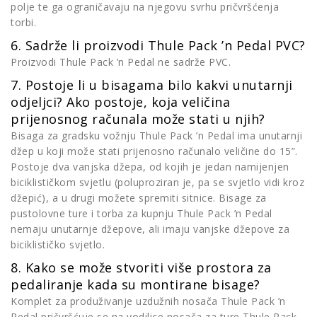
polje te ga ograničavaju na njegovu svrhu pričvršćenja
torbi.
6. Sadrže li proizvodi Thule Pack ’n Pedal PVC?
Proizvodi Thule Pack ’n Pedal ne sadrže PVC.
7. Postoje li u bisagama bilo kakvi unutarnji
odjeljci? Ako postoje, koja veličina
prijenosnog računala može stati u njih?
Bisaga za gradsku vožnju Thule Pack ’n Pedal ima unutarnji
džep u koji može stati prijenosno računalo veličine do 15”.
Postoje dva vanjska džepa, od kojih je jedan namijenjen
biciklističkom svjetlu (poluproziran je, pa se svjetlo vidi kroz
džepić), a u drugi možete spremiti sitnice. Bisage za
pustolovne ture i torba za kupnju Thule Pack ’n Pedal
nemaju unutarnje džepove, ali imaju vanjske džepove za
biciklističko svjetlo.
8. Kako se može stvoriti više prostora za
pedaliranje kada su montirane bisage?
Komplet za produživanje uzdužnih nosača Thule Pack ’n
Pedal pričvršćuje se na vodilice nosača za ture Thule Pack