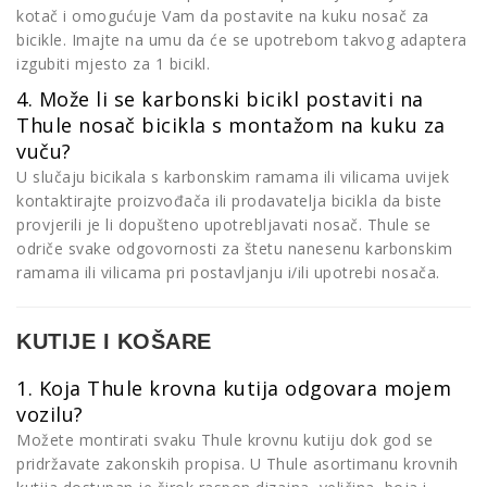
kotač i omogućuje Vam da postavite na kuku nosač za
bicikle. Imajte na umu da će se upotrebom takvog adaptera
izgubiti mjesto za 1 bicikl.
4. Može li se karbonski bicikl postaviti na
Thule nosač bicikla s montažom na kuku za
vuču?
U slučaju bicikala s karbonskim ramama ili vilicama uvijek
kontaktirajte proizvođača ili prodavatelja bicikla da biste
provjerili je li dopušteno upotrebljavati nosač. Thule se
odriče svake odgovornosti za štetu nanesenu karbonskim
ramama ili vilicama pri postavljanju i/ili upotrebi nosača.
KUTIJE I KOŠARE
1. Koja Thule krovna kutija odgovara mojem
vozilu?
Možete montirati svaku Thule krovnu kutiju dok god se
pridržavate zakonskih propisa. U Thule asortimanu krovnih