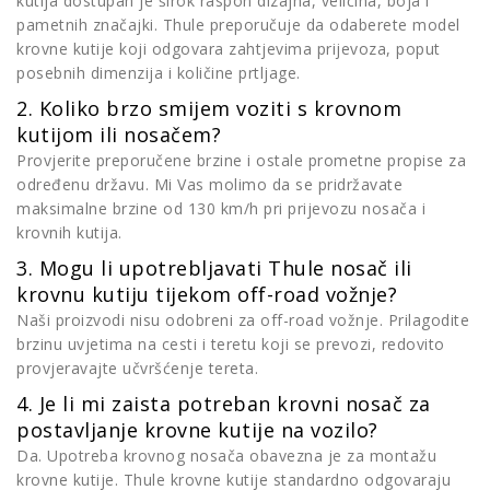
kutija dostupan je širok raspon dizajna, veličina, boja i
pametnih značajki. Thule preporučuje da odaberete model
krovne kutije koji odgovara zahtjevima prijevoza, poput
posebnih dimenzija i količine prtljage.
2. Koliko brzo smijem voziti s krovnom
kutijom ili nosačem?
Provjerite preporučene brzine i ostale prometne propise za
određenu državu. Mi Vas molimo da se pridržavate
maksimalne brzine od 130 km/h pri prijevozu nosača i
krovnih kutija.
3. Mogu li upotrebljavati Thule nosač ili
krovnu kutiju tijekom off-road vožnje?
Naši proizvodi nisu odobreni za off-road vožnje. Prilagodite
brzinu uvjetima na cesti i teretu koji se prevozi, redovito
provjeravajte učvršćenje tereta.
4. Je li mi zaista potreban krovni nosač za
postavljanje krovne kutije na vozilo?
Da. Upotreba krovnog nosača obavezna je za montažu
krovne kutije. Thule krovne kutije standardno odgovaraju