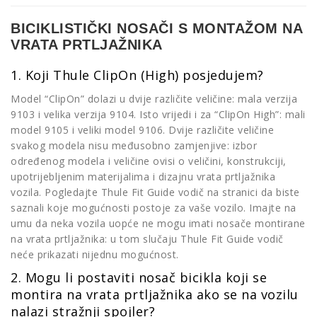
BICIKLISTIČKI NOSAČI S MONTAŽOM NA
VRATA PRTLJAŽNIKA
1. Koji Thule ClipOn (High) posjedujem?
Model “ClipOn” dolazi u dvije različite veličine: mala verzija
9103 i velika verzija 9104. Isto vrijedi i za “ClipOn High”: mali
model 9105 i veliki model 9106. Dvije različite veličine
svakog modela nisu međusobno zamjenjive: izbor
određenog modela i veličine ovisi o veličini, konstrukciji,
upotrijebljenim materijalima i dizajnu vrata prtljažnika
vozila. Pogledajte Thule Fit Guide vodič na stranici da biste
saznali koje mogućnosti postoje za vaše vozilo. Imajte na
umu da neka vozila uopće ne mogu imati nosače montirane
na vrata prtljažnika: u tom slučaju Thule Fit Guide vodič
neće prikazati nijednu mogućnost.
2. Mogu li postaviti nosač bicikla koji se
montira na vrata prtljažnika ako se na vozilu
nalazi stražnji spojler?