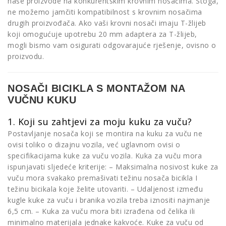
naše proizvode na konkurentskim krovnim nosačima. Stoga,
ne možemo jamčiti kompatibilnost s krovnim nosačima
drugih proizvođača. Ako vaši krovni nosači imaju T-žlijeb
koji omogućuje upotrebu 20 mm adaptera za T-žlijeb,
mogli bismo vam osigurati odgovarajuće rješenje, ovisno o
proizvodu.
NOSAČI BICIKLA S MONTAŽOM NA
VUČNU KUKU
1. Koji su zahtjevi za moju kuku za vuču?
Postavljanje nosača koji se montira na kuku za vuču ne
ovisi toliko o dizajnu vozila, već uglavnom ovisi o
specifikacijama kuke za vuču vozila. Kuka za vuču mora
ispunjavati sljedeće kriterije: – Maksimalna nosivost kuke za
vuču mora svakako premašivati težinu nosača bicikla I
težinu bicikala koje želite utovariti. – Udaljenost između
kugle kuke za vuču i branika vozila treba iznositi najmanje
6,5 cm. – Kuka za vuču mora biti izrađena od čelika ili
minimalno materijala jednake kakvoće. Kuke za vuču od