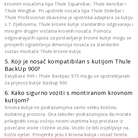
krovnim nosačima tipa Thule SquareBar, Thule AeroBar i
Thule WingBar. Pri upotrebi nosača tipa Thule SlideBar i
Thule Professional obavezna je upotreba adaptera za kutiju
s T-žljebovima. Thule krovne kutije standardno odgovaraju i
mnogim drugim vrstama krovnih nosača. Pomoću
odgovarajućih uputa za postavljanje krovne kutije mogu se
provjeriti ograničenja dimenzija nosača za standardni
sustav montaže Thule krovne kutije.
5. Koji je nosač kompatibilan s kutijom Thule
BackUp 900?
EasyBase 949 i Thule Backpac 973 mogu se upotrebljavati
za prijevoz kutije Backup 900
6. Kako sigurno voziti s montiranom krovnom
kutijom?
Krovna kutija ne podrazumijeva samo veliku količinu
dodatnog prostora. Ona također podrazumijeva da morate
prilagoditi svoju vožnju novim uvjetima koji proizlaze iz
povećane visine i težine vozila. Vozilo će biti osjetljivije na
bočni vjetar. Provjerite jesu li krovna kutija i nosač tereta