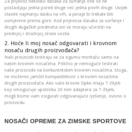
Za prijevoz nekoliko dasaka za surfanje one se ne
postavljaju jedna pored druge već jedna povrh druge. Uvijek
stavite najmanju dasku na vrh, a peraje bi trebale biti
usmjerene prema gore. Kod prijevoza dasaka za surfanje i
drugih dugačkih predmeta oni se moraju učvrstiti na
prednjoj i stražnjoj strani vozila.
2. Hoće li moj nosač odgovarati i krovnom
nosaču drugih proizvođača?
Naši proizvodi testiraju se za sigurnu montažu samo na
našim krovnim nosačima. Prilično je nemoguće testirati
naše proizvode na konkurentskim krovnim nosačima. Stoga,
ne možemo jamčiti kompatibilnost s krovnim nosačima
drugih proizvođača. Ako vaše krovne šipke imaju T-žlijeb
koji omogućuje upotrebu 20 mm adaptera za T-žlijeb,
mogli bismo vam osigurati odgovarajuće rješenje, ovisno o
proizvodu.
NOSAČI OPREME ZA ZIMSKE SPORTOVE