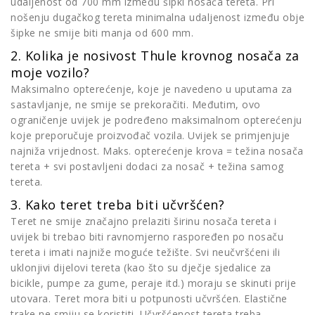
udaljenost od 700 mm između šipki nosača tereta. Pri
nošenju dugačkog tereta minimalna udaljenost između obje
šipke ne smije biti manja od 600 mm.
2. Kolika je nosivost Thule krovnog nosača za
moje vozilo?
Maksimalno opterećenje, koje je navedeno u uputama za
sastavljanje, ne smije se prekoračiti. Međutim, ovo
ograničenje uvijek je podređeno maksimalnom opterećenju
koje preporučuje proizvođač vozila. Uvijek se primjenjuje
najniža vrijednost. Maks. opterećenje krova = težina nosača
tereta + svi postavljeni dodaci za nosač + težina samog
tereta.
3. Kako teret treba biti učvršćen?
Teret ne smije značajno prelaziti širinu nosača tereta i
uvijek bi trebao biti ravnomjerno raspoređen po nosaču
tereta i imati najniže moguće težište. Svi neučvršćeni ili
uklonjivi dijelovi tereta (kao što su dječje sjedalice za
bicikle, pumpe za gume, peraje itd.) moraju se skinuti prije
utovara. Teret mora biti u potpunosti učvršćen. Elastične
trake ne smiju se koristiti. Učvršćenost tereta treba