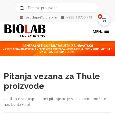
Skip
Products
to
search
content
0
prodaja@biolab.hr
+385 1 3750 713
MENU
GENERALNI THULE DISTRIBUTER ZA HRVATSKU
♦ PROFESIONALNA PODRŠKA ♦ BESPLATNA MONTAŽA ♦ PRODAJNO MJESTO ♦ POTPUNO THULE
JAMSTVO ♦ OSIGURAN SERVIS
Pitanja vezana za Thule
proizvode
Ukoliko niste uspjeli naći pitanje koje Vas zanima možete
nas kontaktirati.