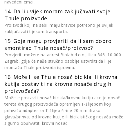
navedeni email.
14. Da li uvijek moram zaključavati svoje
Thule proizvode.
Proizvodi koji na sebi imaju bravice potrebno je uvijek
zaključavati tijekom transporta.
15. Gdje mogu provjeriti da li sam dobro
smontirao Thule nosač/proizvod?
Provjeriti možete na adresi Biolab d.o.o., Ilica 346, 10 000
Zagreb, gdje će naše stručno osoblje ustvrditi da li je
montaža Thule proizvoda ispravna.
16. Može li se Thule nosač bicikla ili krovna
kutija postaviti na krovne nosače drugih
proizvođača?
Možete postaviti nosač bicikla/krovnu kutiju ako je nosač
tereta drugog proizvođača opremljen T-žlijebom koji
prihvaća adapter za T-žlijeb širine 20 mm ili ako
glava/prihvat od krovne kutije ili biciklističkog nosača može
sigurno obuhvatiti krovni nosač.