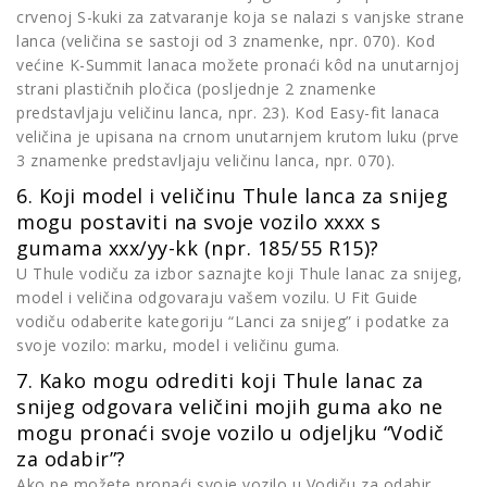
crvenoj S-kuki za zatvaranje koja se nalazi s vanjske strane
lanca (veličina se sastoji od 3 znamenke, npr. 070). Kod
većine K-Summit lanaca možete pronaći kôd na unutarnjoj
strani plastičnih pločica (posljednje 2 znamenke
predstavljaju veličinu lanca, npr. 23). Kod Easy-fit lanaca
veličina je upisana na crnom unutarnjem krutom luku (prve
3 znamenke predstavljaju veličinu lanca, npr. 070).
6. Koji model i veličinu Thule lanca za snijeg
mogu postaviti na svoje vozilo xxxx s
gumama xxx/yy-kk (npr. 185/55 R15)?
U Thule vodiču za izbor saznajte koji Thule lanac za snijeg,
model i veličina odgovaraju vašem vozilu. U Fit Guide
vodiču odaberite kategoriju “Lanci za snijeg” i podatke za
svoje vozilo: marku, model i veličinu guma.
7. Kako mogu odrediti koji Thule lanac za
snijeg odgovara veličini mojih guma ako ne
mogu pronaći svoje vozilo u odjeljku “Vodič
za odabir”?
Ako ne možete pronaći svoje vozilo u Vodiču za odabir,