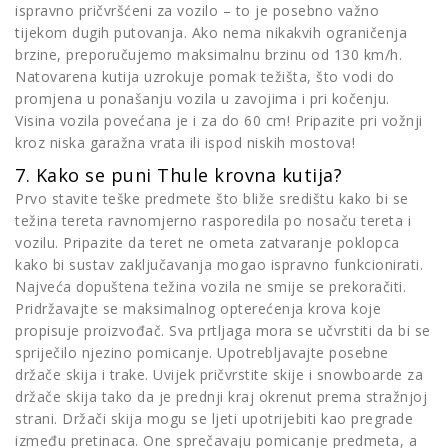
ispravno pričvršćeni za vozilo – to je posebno važno
tijekom dugih putovanja. Ako nema nikakvih ograničenja
brzine, preporučujemo maksimalnu brzinu od 130 km/h.
Natovarena kutija uzrokuje pomak težišta, što vodi do
promjena u ponašanju vozila u zavojima i pri kočenju.
Visina vozila povećana je i za do 60 cm! Pripazite pri vožnji
kroz niska garažna vrata ili ispod niskih mostova!
7. Kako se puni Thule krovna kutija?
Prvo stavite teške predmete što bliže središtu kako bi se
težina tereta ravnomjerno rasporedila po nosaču tereta i
vozilu. Pripazite da teret ne ometa zatvaranje poklopca
kako bi sustav zaključavanja mogao ispravno funkcionirati.
Najveća dopuštena težina vozila ne smije se prekoračiti.
Pridržavajte se maksimalnog opterećenja krova koje
propisuje proizvođač. Sva prtljaga mora se učvrstiti da bi se
spriječilo njezino pomicanje. Upotrebljavajte posebne
držače skija i trake. Uvijek pričvrstite skije i snowboarde za
držače skija tako da je prednji kraj okrenut prema stražnjoj
strani. Držači skija mogu se ljeti upotrijebiti kao pregrade
između pretinaca. One sprečavaju pomicanje predmeta, a