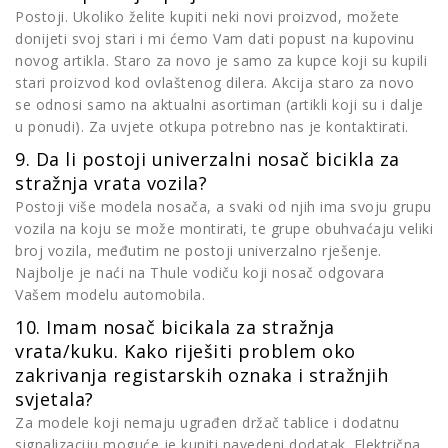
Postoji. Ukoliko želite kupiti neki novi proizvod, možete
donijeti svoj stari i mi ćemo Vam dati popust na kupovinu
novog artikla. Staro za novo je samo za kupce koji su kupili
stari proizvod kod ovlaštenog dilera. Akcija staro za novo
se odnosi samo na aktualni asortiman (artikli koji su i dalje
u ponudi). Za uvjete otkupa potrebno nas je kontaktirati.
9. Da li postoji univerzalni nosač bicikla za
stražnja vrata vozila?
Postoji više modela nosača, a svaki od njih ima svoju grupu
vozila na koju se može montirati, te grupe obuhvaćaju veliki
broj vozila, međutim ne postoji univerzalno rješenje.
Najbolje je naći na Thule vodiču koji nosač odgovara
Vašem modelu automobila.
10. Imam nosač bicikala za stražnja
vrata/kuku. Kako riješiti problem oko
zakrivanja registarskih oznaka i stražnjih
svjetala?
Za modele koji nemaju ugrađen držač tablice i dodatnu
signalizaciju moguće je kupiti navedeni dodatak. Električna