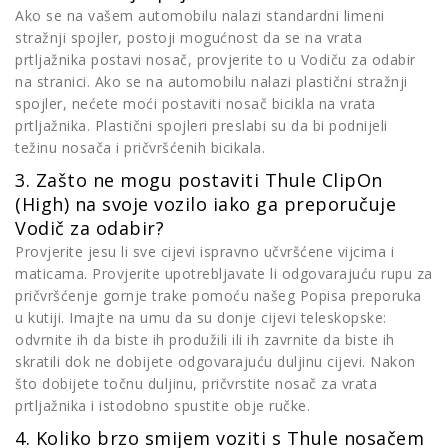
Ako se na vašem automobilu nalazi standardni limeni
stražnji spojler, postoji mogućnost da se na vrata
prtljažnika postavi nosač, provjerite to u Vodiču za odabir
na stranici. Ako se na automobilu nalazi plastični stražnji
spojler, nećete moći postaviti nosač bicikla na vrata
prtljažnika. Plastični spojleri preslabi su da bi podnijeli
težinu nosača i pričvršćenih bicikala.
3. Zašto ne mogu postaviti Thule ClipOn
(High) na svoje vozilo iako ga preporučuje
Vodič za odabir?
Provjerite jesu li sve cijevi ispravno učvršćene vijcima i
maticama. Provjerite upotrebljavate li odgovarajuću rupu za
pričvršćenje gornje trake pomoću našeg Popisa preporuka
u kutiji. Imajte na umu da su donje cijevi teleskopske:
odvrnite ih da biste ih produžili ili ih zavrnite da biste ih
skratili dok ne dobijete odgovarajuću duljinu cijevi. Nakon
što dobijete točnu duljinu, pričvrstite nosač za vrata
prtljažnika i istodobno spustite obje ručke.
4. Koliko brzo smijem voziti s Thule nosačem