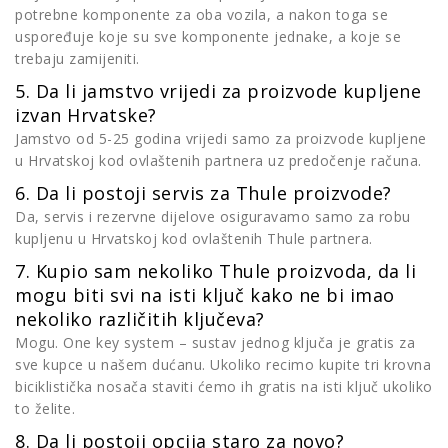
potrebne komponente za oba vozila, a nakon toga se
uspoređuje koje su sve komponente jednake, a koje se
trebaju zamijeniti.
5. Da li jamstvo vrijedi za proizvode kupljene
izvan Hrvatske?
Jamstvo od 5-25 godina vrijedi samo za proizvode kupljene
u Hrvatskoj kod ovlaštenih partnera uz predočenje računa.
6. Da li postoji servis za Thule proizvode?
Da, servis i rezervne dijelove osiguravamo samo za robu
kupljenu u Hrvatskoj kod ovlaštenih Thule partnera.
7. Kupio sam nekoliko Thule proizvoda, da li
mogu biti svi na isti ključ kako ne bi imao
nekoliko različitih ključeva?
Mogu. One key system – sustav jednog ključa je gratis za
sve kupce u našem dućanu. Ukoliko recimo kupite tri krovna
biciklistička nosača staviti ćemo ih gratis na isti ključ ukoliko
to želite.
8. Da li postoji opcija staro za novo?