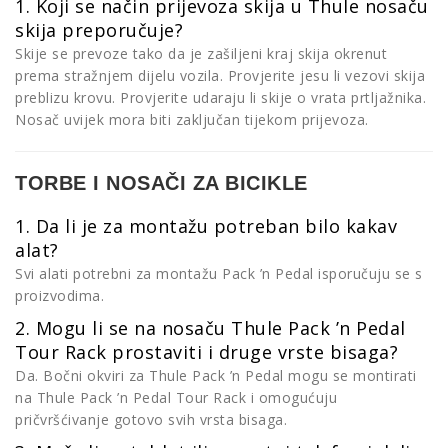
1. Koji se način prijevoza skija u Thule nosaču
skija preporučuje?
Skije se prevoze tako da je zašiljeni kraj skija okrenut
prema stražnjem dijelu vozila. Provjerite jesu li vezovi skija
preblizu krovu. Provjerite udaraju li skije o vrata prtljažnika.
Nosač uvijek mora biti zaključan tijekom prijevoza.
TORBE I NOSAČI ZA BICIKLE
1. Da li je za montažu potreban bilo kakav
alat?
Svi alati potrebni za montažu Pack ’n Pedal isporučuju se s
proizvodima.
2. Mogu li se na nosaču Thule Pack ’n Pedal
Tour Rack prostaviti i druge vrste bisaga?
Da. Bočni okviri za Thule Pack ’n Pedal mogu se montirati
na Thule Pack ’n Pedal Tour Rack i omogućuju
pričvršćivanje gotovo svih vrsta bisaga.