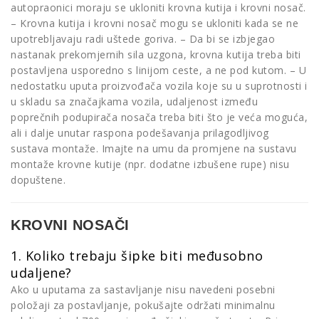
autopraonici moraju se ukloniti krovna kutija i krovni nosač.
– Krovna kutija i krovni nosač mogu se ukloniti kada se ne
upotrebljavaju radi uštede goriva. – Da bi se izbjegao
nastanak prekomjernih sila uzgona, krovna kutija treba biti
postavljena usporedno s linijom ceste, a ne pod kutom. – U
nedostatku uputa proizvođača vozila koje su u suprotnosti i
u skladu sa značajkama vozila, udaljenost između
poprečnih podupirača nosača treba biti što je veća moguća,
ali i dalje unutar raspona podešavanja prilagodljivog
sustava montaže. Imajte na umu da promjene na sustavu
montaže krovne kutije (npr. dodatne izbušene rupe) nisu
dopuštene.
KROVNI NOSAČI
1. Koliko trebaju šipke biti međusobno
udaljene?
Ako u uputama za sastavljanje nisu navedeni posebni
položaji za postavljanje, pokušajte održati minimalnu