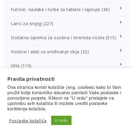
Futrole, navlake i torbe za tablete i laptope
(36)
Lanci za snijeg
(227)
Dodatna oprema za osobna i terenska vozila
(515)
Voskovi i alati za uređivanje skija
(32)
Vitla
(110)
Pravila privatnosti
Rezervni dijelovi za vitla
(48)
Ova stranica koristi kolačiće (eng. cookies) kako bi Vam
pružili bolje korisničko iskustvo pamteći Vaše postavke i
Oprema za off road vozila
(192)
ponovljene posjete. Klikom na "U redu" pristajete na
upotrebu svih kolačića ili možete urediti postavke
HardTopovi/Tvrdi pokrovi za pick up vozila
(27)
korištenja kolačića.
Postavke kolačića
U redu
Poklon kartice
(1)