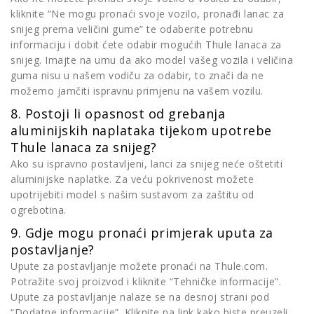
kliknite “Ne mogu pronaći svoje vozilo, pronađi lanac za
snijeg prema veličini gume” te odaberite potrebnu
informaciju i dobit ćete odabir mogućih Thule lanaca za
snijeg. Imajte na umu da ako model vašeg vozila i veličina
guma nisu u našem vodiču za odabir, to znači da ne
možemo jamčiti ispravnu primjenu na vašem vozilu.
8. Postoji li opasnost od grebanja
aluminijskih naplataka tijekom upotrebe
Thule lanaca za snijeg?
Ako su ispravno postavljeni, lanci za snijeg neće oštetiti
aluminijske naplatke. Za veću pokrivenost možete
upotrijebiti model s našim sustavom za zaštitu od
ogrebotina.
9. Gdje mogu pronaći primjerak uputa za
postavljanje?
Upute za postavljanje možete pronaći na Thule.com.
Potražite svoj proizvod i kliknite “Tehničke informacije”.
Upute za postavljanje nalaze se na desnoj strani pod
“Dodatne informacije”. Kliknite na link kako biste preuzeli