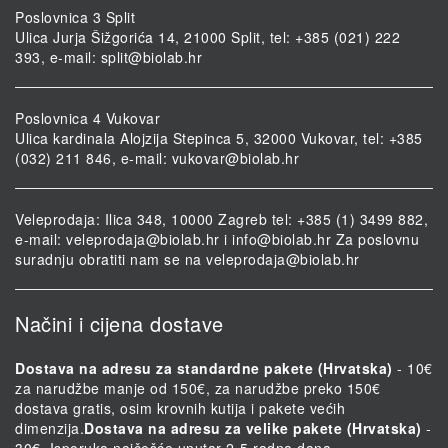
Poslovnica 3 Split
Ulica Jurja Šižgorića 14, 21000 Split, tel: +385 (021) 222
393, e-mail:
split@biolab.hr
Poslovnica 4 Vukovar
Ulica kardinala Alojzija Stepinca 5, 32000 Vukovar, tel: +385
(032) 211 846, e-mail:
vukovar@biolab.hr
Veleprodaja: Ilica 348, 10000 Zagreb tel: +385 (1) 3499 882,
e-mail:
veleprodaja@biolab.hr
i
info@biolab.hr
Za poslovnu
suradnju obratiti nam se na
veleprodaja@biolab.hr
Načini i cijena dostave
Dostava na adresu za standardne pakete (Hrvatska)
- 10€
za narudžbe manje od 150€, za narudžbe preko 150€
dostava gratis, osim krovnih kutija i pakete većih
dimenzija.
Dostava na adresu za velike pakete (Hrvatska)
-