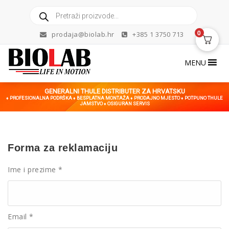
Skip
Products
to
search
content
0
prodaja@biolab.hr
+385 1 3750 713
MENU
GENERALNI THULE DISTRIBUTER ZA HRVATSKU
♦ PROFESIONALNA PODRŠKA ♦ BESPLATNA MONTAŽA ♦ PRODAJNO MJESTO ♦ POTPUNO THULE
JAMSTVO ♦ OSIGURAN SERVIS
Forma za reklamaciju
Ime i prezime *
Email *