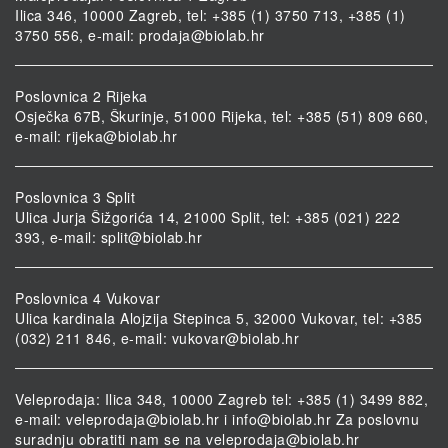
Ilica 346, 10000 Zagreb, tel: +385 (1) 3750 713, +385 (1)
3750 556, e-mail:
prodaja@biolab.hr
Poslovnica 2 Rijeka
Osječka 67B, Škurinje, 51000 Rijeka, tel: +385 (51) 809 660,
e-mail:
rijeka@biolab.hr
Poslovnica 3 Split
Ulica Jurja Šižgorića 14, 21000 Split, tel: +385 (021) 222
393, e-mail:
split@biolab.hr
Poslovnica 4 Vukovar
Ulica kardinala Alojzija Stepinca 5, 32000 Vukovar, tel: +385
(032) 211 846, e-mail:
vukovar@biolab.hr
Veleprodaja: Ilica 348, 10000 Zagreb tel: +385 (1) 3499 882,
e-mail:
veleprodaja@biolab.hr
i
info@biolab.hr
Za poslovnu
suradnju obratiti nam se na
veleprodaja@biolab.hr