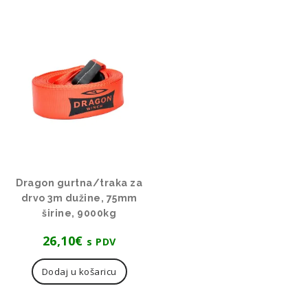
Dragon gurtna/traka za
drvo 3m dužine, 75mm
širine, 9000kg
26,10
€
s PDV
Dodaj u košaricu