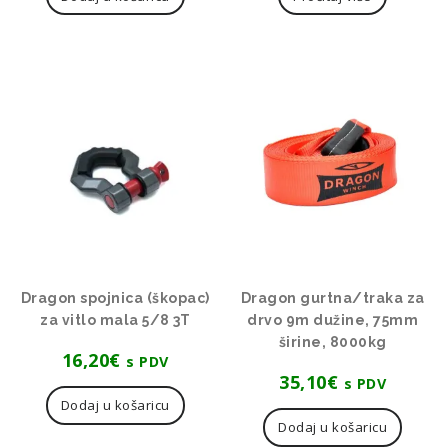
Dragon spojnica (škopac)
Dragon gurtna/traka za
za vitlo mala 5/8 3T
drvo 9m dužine, 75mm
širine, 8000kg
16,20
€
s PDV
35,10
€
s PDV
Dodaj u košaricu
Dodaj u košaricu