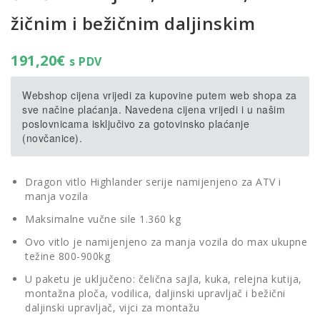
žičnim i bežičnim daljinskim
191,20
€
s PDV
Webshop cijena vrijedi za kupovine putem web shopa za
sve načine plaćanja. Navedena cijena vrijedi i u našim
poslovnicama isključivo za gotovinsko plaćanje
(novčanice).
Dragon vitlo Highlander serije namijenjeno za ATV i
manja vozila
Maksimalne vučne sile 1.360 kg
Ovo vitlo je namijenjeno za manja vozila do max ukupne
težine 800-900kg
U paketu je uključeno: čelična sajla, kuka, relejna kutija,
montažna ploča, vodilica, daljinski upravljač i bežični
daljinski upravljač, vijci za montažu