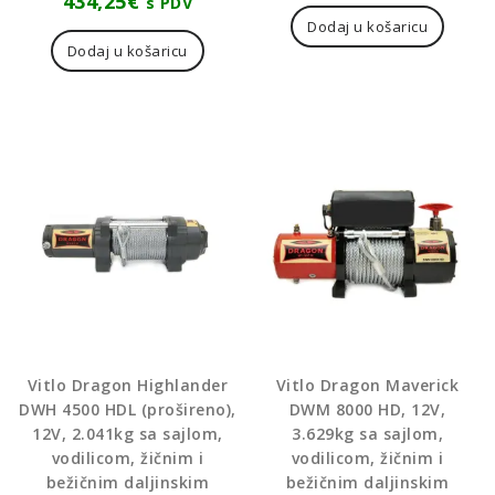
434,25
€
s PDV
Dodaj u košaricu
Dodaj u košaricu
Vitlo Dragon Highlander
Vitlo Dragon Maverick
DWH 4500 HDL (prošireno),
DWM 8000 HD, 12V,
12V, 2.041kg sa sajlom,
3.629kg sa sajlom,
vodilicom, žičnim i
vodilicom, žičnim i
bežičnim daljinskim
bežičnim daljinskim