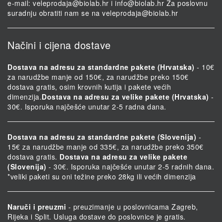
e-mail:
veleprodaja@biolab.hr
i
info@biolab.hr
Za poslovnu
suradnju obratiti nam se na
veleprodaja@biolab.hr
Načini i cijena dostave
Dostava na adresu za standardne pakete (Hrvatska)
- 10€
za narudžbe manje od 150€, za narudžbe preko 150€
dostava gratis, osim krovnih kutija i pakete većih
dimenzija.
Dostava na adresu za velike pakete (Hrvatska)
-
30€. Isporuka najčešće unutar 2-5 radna dana.
Dostava na adresu za standardne pakete (Slovenija)
-
15€ za narudžbe manje od 335€, za narudžbe preko 350€
dostava gratis.
Dostava na adresu za velike pakete
(Slovenija)
- 30€. Isporuka najčešće unutar 2-5 radnih dana.
*veliki paketi su oni težine preko 28kg ili većih dimenzija
Naruči i preuzmi
- preuzimanje u poslovnicama Zagreb,
Rijeka i Split. Usluga dostave do poslovnice je gratis.