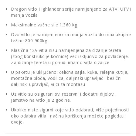
Dragon vitlo Highlander serije namijenjeno za ATV, UTV i
manja vozila
Maksimalne vučne sile 1.360 kg
Ovo vitlo je namijenjeno za manja vozila do max ukupne
težine 800-900kg
Klasična 12V vitla nisu namijenjena za dizanje tereta
(zbog konstrukcije kočnice) već isključivo za povlaćenje.
Za dizanje tereta u ponudi imamo vitla dizalice
U paketu je uključeno: čelična sajla, kuka, relejna kutija,
montažna ploča, vodilica, daljinski upravljač i bežični
daljinski upravljač, vijci za montažu
Uz vitlo su osigurani svi rezervni i dodatni dijelovi.
Jamstvo na vitlo je 2 godine.
Ukoliko niste sigurni koje vitlo odabrati, više pojedinosti
oko odabira vitla i načina korištenja možete pogledati
ovdje
.