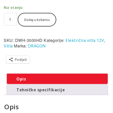
Na stanju
Vitlo
Dodaj u košaricu
Dragon
Highlander
DWH
3000
SKU:
DWH-3000HD
Kategorije:
,
Električna vitla 12V
HD,
12V,
Marka:
Vitla
DRAGON
1.360
kg
Podijeli
sa
čeličnom
sajlom,
vodilicom,
Opis
žičnim
i
Tehničke specifikacije
bežičnim
daljinskim
količina
Opis