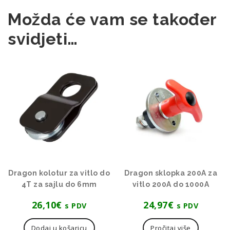
Možda će vam se također
svidjeti…
Dragon kolotur za vitlo do
Dragon sklopka 200A za
4T za sajlu do 6mm
vitlo 200A do 1000A
26,10
€
24,97
€
s PDV
s PDV
Dodaj u košaricu
Pročitaj više