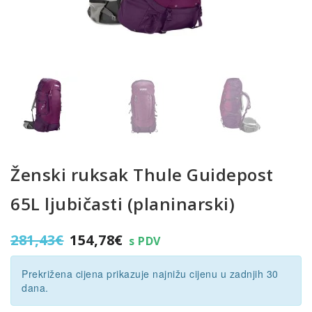
Ženski ruksak Thule Guidepost
65L ljubičasti (planinarski)
Izvorna
Trenutna
281,43
€
154,78
€
s PDV
cijena
cijena
bila
je:
Prekrižena cijena prikazuje najnižu cijenu u zadnjih 30
je:
154,78€.
dana.
281,43€.