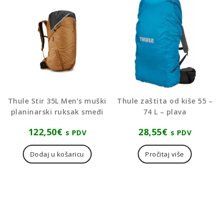
Thule Stir 35L Men’s muški
Thule zaštita od kiše 55 –
planinarski ruksak smeđi
74 L – plava
122,50
€
28,55
€
s PDV
s PDV
Dodaj u košaricu
Pročitaj više