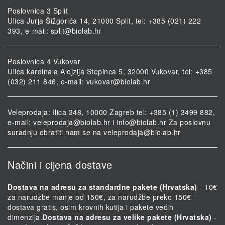
Poslovnica 3 Split
Ulica Jurja Šižgorića 14, 21000 Split, tel: +385 (021) 222
393, e-mail:
split@biolab.hr
Poslovnica 4 Vukovar
Ulica kardinala Alojzija Stepinca 5, 32000 Vukovar, tel: +385
(032) 211 846, e-mail:
vukovar@biolab.hr
Veleprodaja: Ilica 348, 10000 Zagreb tel: +385 (1) 3499 882,
e-mail:
veleprodaja@biolab.hr
i
info@biolab.hr
Za poslovnu
suradnju obratiti nam se na
veleprodaja@biolab.hr
Načini i cijena dostave
Dostava na adresu za standardne pakete (Hrvatska)
- 10€
za narudžbe manje od 150€, za narudžbe preko 150€
dostava gratis, osim krovnih kutija i pakete većih
dimenzija.
Dostava na adresu za velike pakete (Hrvatska)
-