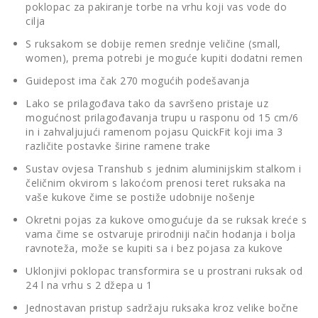
poklopac za pakiranje torbe na vrhu koji vas vode do
cilja
S ruksakom se dobije remen srednje veličine (small,
women), prema potrebi je moguće kupiti dodatni remen
Guidepost ima čak 270 mogućih podešavanja
Lako se prilagođava tako da savršeno pristaje uz
mogućnost prilagođavanja trupu u rasponu od 15 cm/6
in i zahvaljujući ramenom pojasu QuickFit koji ima 3
različite postavke širine ramene trake
Sustav ovjesa Transhub s jednim aluminijskim stalkom i
čeličnim okvirom s lakoćom prenosi teret ruksaka na
vaše kukove čime se postiže udobnije nošenje
Okretni pojas za kukove omogućuje da se ruksak kreće s
vama čime se ostvaruje prirodniji način hodanja i bolja
ravnoteža, može se kupiti sa i bez pojasa za kukove
Uklonjivi poklopac transformira se u prostrani ruksak od
24 l na vrhu s 2 džepa u 1
Jednostavan pristup sadržaju ruksaka kroz velike bočne