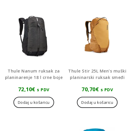
Thule Nanum ruksak za
Thule Stir 25L Men’s muški
planinarenje 18 l crne boje
planinarski ruksak smeđi
72,10
€
70,70
€
s PDV
s PDV
Dodaj u košaricu
Dodaj u košaricu