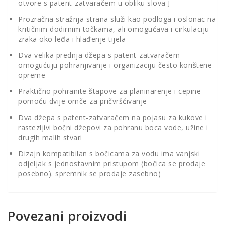
otvore s patent-zatvaračem u obliku slova J
Prozračna stražnja strana služi kao podloga i oslonac na
kritičnim dodirnim točkama, ali omogućava i cirkulaciju
zraka oko leđa i hlađenje tijela
Dva velika prednja džepa s patent-zatvaračem
omogućuju pohranjivanje i organizaciju često korištene
opreme
Praktično pohranite štapove za planinarenje i cepine
pomoću dvije omče za pričvršćivanje
Dva džepa s patent-zatvaračem na pojasu za kukove i
rastezljivi bočni džepovi za pohranu boca vode, užine i
drugih malih stvari
Dizajn kompatibilan s bočicama za vodu ima vanjski
odjeljak s jednostavnim pristupom (bočica se prodaje
posebno). spremnik se prodaje zasebno)
Povezani proizvodi