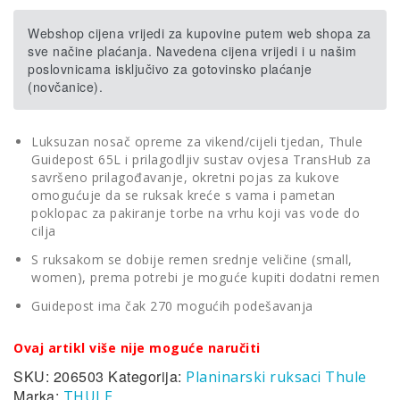
Webshop cijena vrijedi za kupovine putem web shopa za
sve načine plaćanja. Navedena cijena vrijedi i u našim
poslovnicama isključivo za gotovinsko plaćanje
(novčanice).
Luksuzan nosač opreme za vikend/cijeli tjedan, Thule
Guidepost 65L i prilagodljiv sustav ovjesa TransHub za
savršeno prilagođavanje, okretni pojas za kukove
omogućuje da se ruksak kreće s vama i pametan
poklopac za pakiranje torbe na vrhu koji vas vode do
cilja
S ruksakom se dobije remen srednje veličine (small,
women), prema potrebi je moguće kupiti dodatni remen
Guidepost ima čak 270 mogućih podešavanja
Ovaj artikl više nije moguće naručiti
SKU:
206503
Kategorija:
Planinarski ruksaci Thule
Marka:
THULE