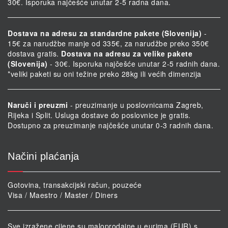
30€. Isporuka najčešće unutar 2-5 radna dana.
Dostava na adresu za standardne pakete (Slovenija)
-
15€ za narudžbe manje od 335€, za narudžbe preko 350€
dostava gratis.
Dostava na adresu za velike pakete
(Slovenija)
- 30€. Isporuka najčešće unutar 2-5 radnih dana.
*veliki paketi su oni težine preko 28kg ili većih dimenzija
Naruči i preuzmi
- preuzimanje u poslovnicama Zagreb,
Rijeka i Split. Usluga dostave do poslovnice je gratis.
Dostupno za preuzimanje najčešće unutar 0-3 radnih dana.
Načini plaćanja
Gotovina, transakcijski račun, pouzeće
Visa / Maestro / Master / Diners
Sve izražene cijene su maloprodajne u eurima (EUR) s