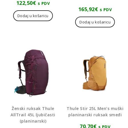
122,50
€
s PDV
165,92
€
s PDV
Dodaj u košaricu
Dodaj u košaricu
Ženski ruksak Thule
Thule Stir 25L Men’s muški
AllTrail 45L ljubičasti
planinarski ruksak smeđi
(planinarski)
70,70
€
s PDV