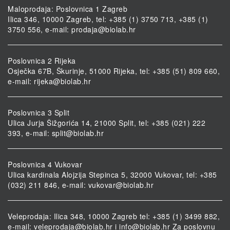
Maloprodaja: Poslovnica 1 Zagreb
Ilica 346, 10000 Zagreb, tel: +385 (1) 3750 713, +385 (1)
3750 556, e-mail:
prodaja@biolab.hr
Poslovnica 2 Rijeka
Osječka 67B, Škurinje, 51000 Rijeka, tel: +385 (51) 809 660,
e-mail:
rijeka@biolab.hr
Poslovnica 3 Split
Ulica Jurja Šižgorića 14, 21000 Split, tel: +385 (021) 222
393, e-mail:
split@biolab.hr
Poslovnica 4 Vukovar
Ulica kardinala Alojzija Stepinca 5, 32000 Vukovar, tel: +385
(032) 211 846, e-mail:
vukovar@biolab.hr
Veleprodaja: Ilica 348, 10000 Zagreb tel: +385 (1) 3499 882,
e-mail:
veleprodaja@biolab.hr
i
info@biolab.hr
Za poslovnu