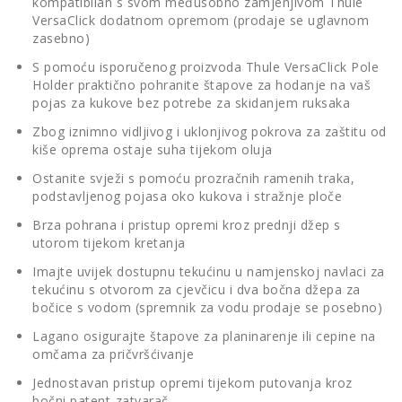
kompatibilan s svom međusobno zamjenjivom Thule
VersaClick dodatnom opremom (prodaje se uglavnom
zasebno)
S pomoću isporučenog proizvoda Thule VersaClick Pole
Holder praktično pohranite štapove za hodanje na vaš
pojas za kukove bez potrebe za skidanjem ruksaka
Zbog iznimno vidljivog i uklonjivog pokrova za zaštitu od
kiše oprema ostaje suha tijekom oluja
Ostanite svježi s pomoću prozračnih ramenih traka,
podstavljenog pojasa oko kukova i stražnje ploče
Brza pohrana i pristup opremi kroz prednji džep s
utorom tijekom kretanja
Imajte uvijek dostupnu tekućinu u namjenskoj navlaci za
tekućinu s otvorom za cjevčicu i dva bočna džepa za
bočice s vodom (spremnik za vodu prodaje se posebno)
Lagano osigurajte štapove za planinarenje ili cepine na
omčama za pričvršćivanje
Jednostavan pristup opremi tijekom putovanja kroz
bočni patent-zatvarač