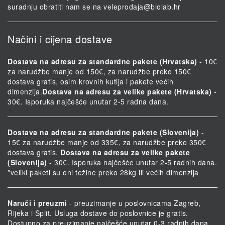
suradnju obratiti nam se na
veleprodaja@biolab.hr
Načini i cijena dostave
Dostava na adresu za standardne pakete (Hrvatska)
- 10€
za narudžbe manje od 150€, za narudžbe preko 150€
dostava gratis, osim krovnih kutija i pakete većih
dimenzija.
Dostava na adresu za velike pakete (Hrvatska)
-
30€. Isporuka najčešće unutar 2-5 radna dana.
Dostava na adresu za standardne pakete (Slovenija)
-
15€ za narudžbe manje od 335€, za narudžbe preko 350€
dostava gratis.
Dostava na adresu za velike pakete
(Slovenija)
- 30€. Isporuka najčešće unutar 2-5 radnih dana.
*veliki paketi su oni težine preko 28kg ili većih dimenzija
Naruči i preuzmi
- preuzimanje u poslovnicama Zagreb,
Rijeka i Split. Usluga dostave do poslovnice je gratis.
Dostupno za preuzimanje najčešće unutar 0-3 radnih dana.