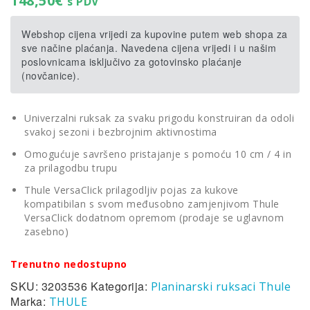
148,50
€
s PDV
Webshop cijena vrijedi za kupovine putem web shopa za
sve načine plaćanja. Navedena cijena vrijedi i u našim
poslovnicama isključivo za gotovinsko plaćanje
(novčanice).
Univerzalni ruksak za svaku prigodu konstruiran da odoli
svakoj sezoni i bezbrojnim aktivnostima
Omogućuje savršeno pristajanje s pomoću 10 cm / 4 in
za prilagodbu trupu
Thule VersaClick prilagodljiv pojas za kukove
kompatibilan s svom međusobno zamjenjivom Thule
VersaClick dodatnom opremom (prodaje se uglavnom
zasebno)
Trenutno nedostupno
SKU:
3203536
Kategorija:
Planinarski ruksaci Thule
Marka:
THULE