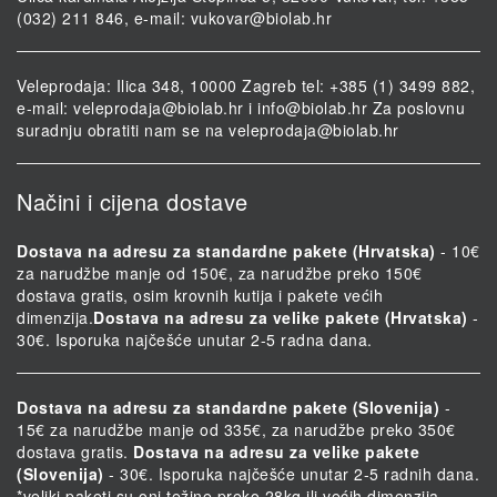
(032) 211 846, e-mail:
vukovar@biolab.hr
Veleprodaja: Ilica 348, 10000 Zagreb tel: +385 (1) 3499 882,
e-mail:
veleprodaja@biolab.hr
i
info@biolab.hr
Za poslovnu
suradnju obratiti nam se na
veleprodaja@biolab.hr
Načini i cijena dostave
Dostava na adresu za standardne pakete (Hrvatska)
- 10€
za narudžbe manje od 150€, za narudžbe preko 150€
dostava gratis, osim krovnih kutija i pakete većih
dimenzija.
Dostava na adresu za velike pakete (Hrvatska)
-
30€. Isporuka najčešće unutar 2-5 radna dana.
Dostava na adresu za standardne pakete (Slovenija)
-
15€ za narudžbe manje od 335€, za narudžbe preko 350€
dostava gratis.
Dostava na adresu za velike pakete
(Slovenija)
- 30€. Isporuka najčešće unutar 2-5 radnih dana.
*veliki paketi su oni težine preko 28kg ili većih dimenzija