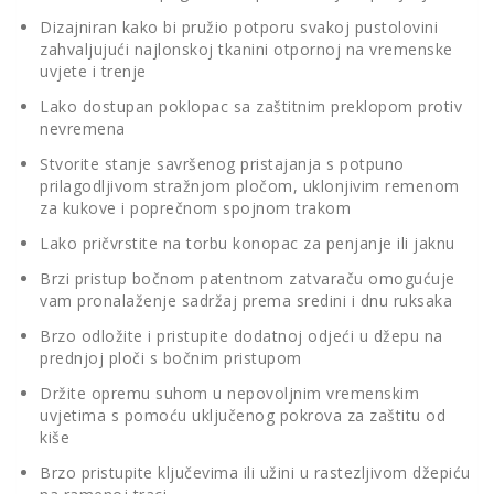
Dizajniran kako bi pružio potporu svakoj pustolovini
zahvaljujući najlonskoj tkanini otpornoj na vremenske
uvjete i trenje
Lako dostupan poklopac sa zaštitnim preklopom protiv
nevremena
Stvorite stanje savršenog pristajanja s potpuno
prilagodljivom stražnjom pločom, uklonjivim remenom
za kukove i poprečnom spojnom trakom
Lako pričvrstite na torbu konopac za penjanje ili jaknu
Brzi pristup bočnom patentnom zatvaraču omogućuje
vam pronalaženje sadržaj prema sredini i dnu ruksaka
Brzo odložite i pristupite dodatnoj odjeći u džepu na
prednjoj ploči s bočnim pristupom
Držite opremu suhom u nepovoljnim vremenskim
uvjetima s pomoću uključenog pokrova za zaštitu od
kiše
Brzo pristupite ključevima ili užini u rastezljivom džepiću