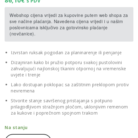
86,10
€
s PDV
Webshop cijena vrijedi za kupovine putem web shopa za
sve načine plaćanja. Navedena cijena vrijedi i u našim
poslovnicama isključivo za gotovinsko plaćanje
(novčanice).
Izvrstan ruksak pogodan za planinarenje ili penjanje
Dizajniran kako bi pružio potporu svakoj pustolovini
zahvaljujući najlonskoj tkanini otpornoj na vremenske
uvjete i trenje
Lako dostupan poklopac sa zaštitnim preklopom protiv
nevremena
Stvorite stanje savršenog pristajanja s potpuno
prilagodljivom stražnjom pločom, uklonjivim remenom
za kukove i poprečnom spojnom trakom
Na stanju
Thule