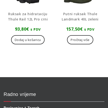
Ruksak za hidrataciju
Putni ruksak Thule
Thule Rail 12L Pro crni
Landmark 40L zeleni
93,80
€
157,50
€
s PDV
s PDV
Dodaj u košaricu
Pročitaj više
Radno vrijeme
Poslovnica 1 Zagreb