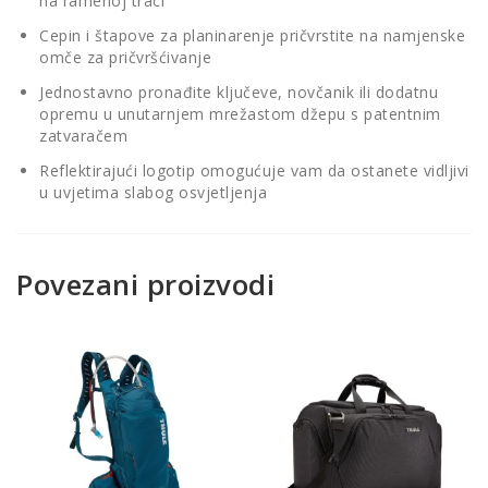
na ramenoj traci
Cepin i štapove za planinarenje pričvrstite na namjenske
omče za pričvršćivanje
Jednostavno pronađite ključeve, novčanik ili dodatnu
opremu u unutarnjem mrežastom džepu s patentnim
zatvaračem
Reflektirajući logotip omogućuje vam da ostanete vidljivi
u uvjetima slabog osvjetljenja
Povezani proizvodi