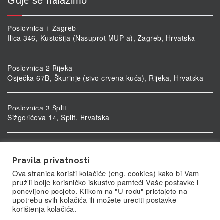
Gdje se nalazimo
Poslovnica 1 Zagreb
Ilica 346, Kustošija (Nasuprot MUP-a), Zagreb, Hrvatska
Poslovnica 2 Rijeka
Osječka 67B, Škurinje (sivo crvena kuća), Rijeka, Hrvatska
Poslovnica 3 Split
Šižgorićeva 14, Split, Hrvatska
Poslovnica 4 Vukovar
Ulica kardinala Alojzija Stepinca 5, Vukovar, Hrvatska
Pravila privatnosti
Ova stranica koristi kolačiće (eng. cookies) kako bi Vam
pružili bolje korisničko iskustvo pamteći Vaše postavke i
ponovljene posjete. Klikom na "U redu" pristajete na
upotrebu svih kolačića ili možete urediti postavke
korištenja kolačića.