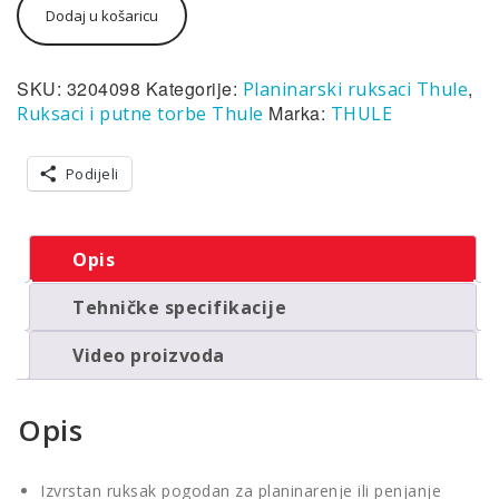
Dodaj u košaricu
Stir
35L
Men's
muški
SKU:
3204098
Kategorije:
,
Planinarski ruksaci Thule
planinarski
Marka:
Ruksaci i putne torbe Thule
THULE
ruksak
crni
količina
Podijeli
Opis
Tehničke specifikacije
Video proizvoda
Opis
Izvrstan ruksak pogodan za planinarenje ili penjanje