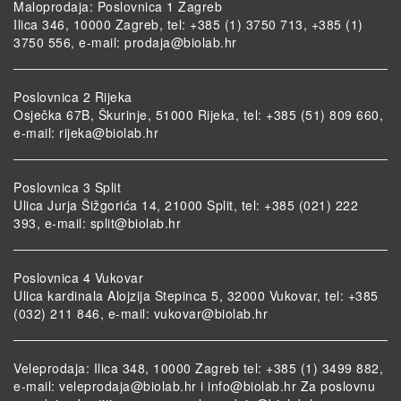
Maloprodaja: Poslovnica 1 Zagreb
Ilica 346, 10000 Zagreb, tel: +385 (1) 3750 713, +385 (1)
3750 556, e-mail:
prodaja@biolab.hr
Poslovnica 2 Rijeka
Osječka 67B, Škurinje, 51000 Rijeka, tel: +385 (51) 809 660,
e-mail:
rijeka@biolab.hr
Poslovnica 3 Split
Ulica Jurja Šižgorića 14, 21000 Split, tel: +385 (021) 222
393, e-mail:
split@biolab.hr
Poslovnica 4 Vukovar
Ulica kardinala Alojzija Stepinca 5, 32000 Vukovar, tel: +385
(032) 211 846, e-mail:
vukovar@biolab.hr
Veleprodaja: Ilica 348, 10000 Zagreb tel: +385 (1) 3499 882,
e-mail:
veleprodaja@biolab.hr
i
info@biolab.hr
Za poslovnu