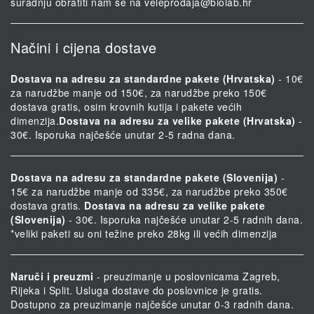
suradnju obratiti nam se na
veleprodaja@biolab.hr
Načini i cijena dostave
Dostava na adresu za standardne pakete (Hrvatska)
- 10€
za narudžbe manje od 150€, za narudžbe preko 150€
dostava gratis, osim krovnih kutija i pakete većih
dimenzija.
Dostava na adresu za velike pakete (Hrvatska)
-
30€. Isporuka najčešće unutar 2-5 radna dana.
Dostava na adresu za standardne pakete (Slovenija)
-
15€ za narudžbe manje od 335€, za narudžbe preko 350€
dostava gratis.
Dostava na adresu za velike pakete
(Slovenija)
- 30€. Isporuka najčešće unutar 2-5 radnih dana.
*veliki paketi su oni težine preko 28kg ili većih dimenzija
Naruči i preuzmi
- preuzimanje u poslovnicama Zagreb,
Rijeka i Split. Usluga dostave do poslovnice je gratis.
Dostupno za preuzimanje najčešće unutar 0-3 radnih dana.