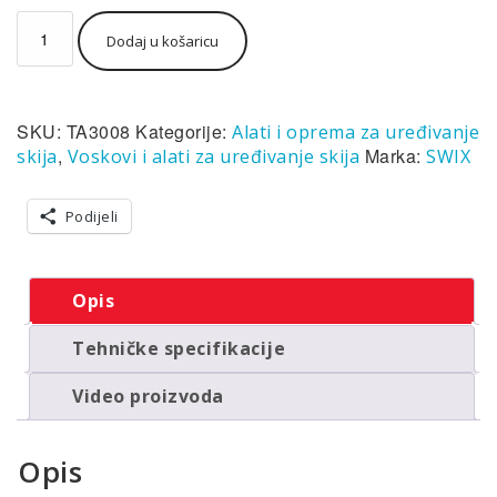
Swix
Dodaj u košaricu
Phantom
edge
držač
turpije
SKU:
TA3008
Kategorije:
Alati i oprema za uređivanje
količina
,
Marka:
skija
Voskovi i alati za uređivanje skija
SWIX
Podijeli
Opis
Tehničke specifikacije
Video proizvoda
Opis