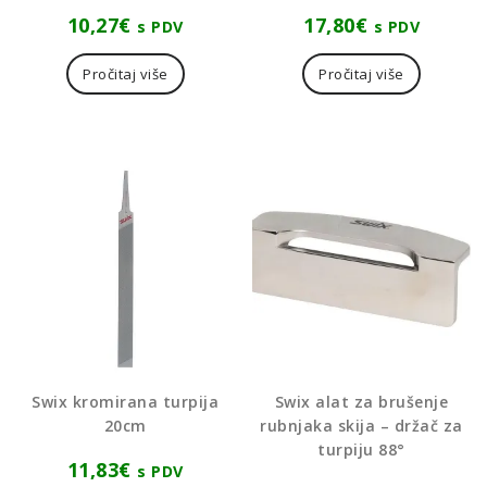
10,27
€
17,80
€
s PDV
s PDV
Pročitaj više
Pročitaj više
Swix kromirana turpija
Swix alat za brušenje
20cm
rubnjaka skija – držač za
turpiju 88°
11,83
€
s PDV