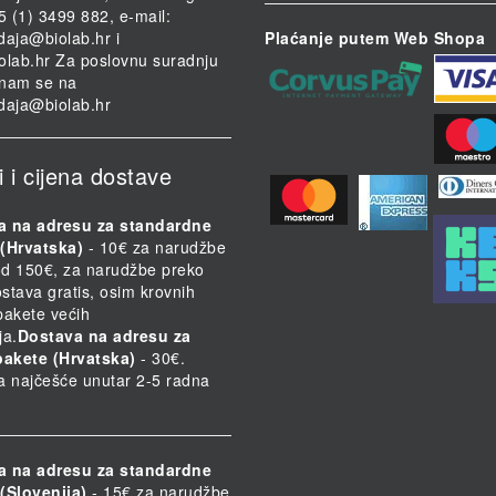
85 (1) 3499 882, e-mail:
daja@biolab.hr
i
Plaćanje putem Web Shopa
olab.hr
Za poslovnu suradnju
i nam se na
daja@biolab.hr
i i cijena dostave
a na adresu za standardne
(Hrvatska)
- 10€ za narudžbe
d 150€, za narudžbe preko
stava gratis, osim krovnih
 pakete većih
ja.
Dostava na adresu za
pakete (Hrvatska)
- 30€.
a najčešće unutar 2-5 radna
a na adresu za standardne
(Slovenija)
- 15€ za narudžbe