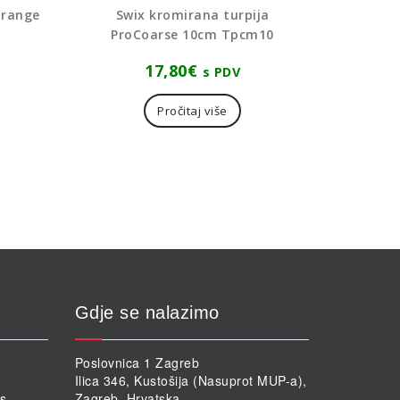
orange
Swix kromirana turpija
ProCoarse 10cm Tpcm10
17,80
€
s PDV
Pročitaj više
Gdje se nalazimo
Poslovnica 1 Zagreb
Ilica 346, Kustošija (Nasuprot MUP-a),
rs
Zagreb, Hrvatska