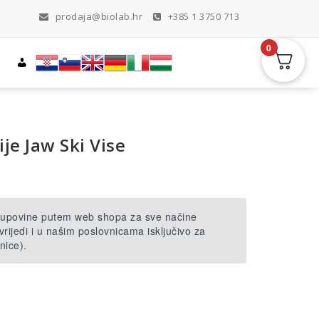
prodaja@biolab.hr
+385 1 3750 713
0
ije Jaw Ski Vise
 kupovine putem web shopa za sve načine
rijedi i u našim poslovnicama isključivo za
nice).