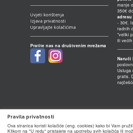
manje o
350€ do
Uvjeti korištenja
adresu 
Izjava privatnosti
- 30€. 
Upravljajte kolačićima
radnih 
*veliki 
ili veći
Pratite nas na društvenim mrežama
Naruči 
poslovn
Usluga 
gratis.
najčešć
Pravila privatnosti
Ova stranica koristi kolačiće (eng. cookies) kako bi Vam pruži
© Biolab.hr 2026
Klikom na "U redu" pristajete na upotrebu svih kolačića ili mož