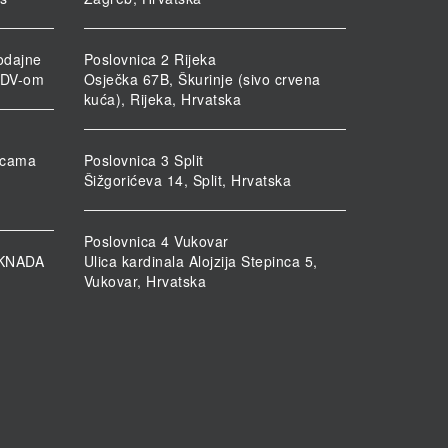
odajne
Poslovnica 2 Rijeka
PDV-om
Osječka 67B, Škurinje (sivo crvena
kuća), Rijeka, Hrvatska
nicama
Poslovnica 3 Split
Šižgorićeva 14, Split, Hrvatska
Poslovnica 4 Vukovar
KNADA
Ulica kardinala Alojzija Stepinca 5,
Vukovar, Hrvatska