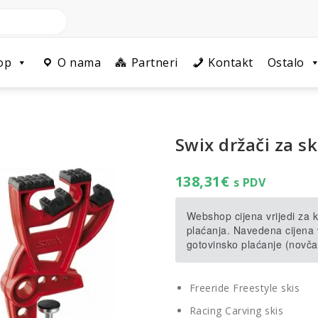
op
O nama
Partneri
Kontakt
Ostalo
Swix držači za sk
138,31
€
s PDV
Webshop cijena vrijedi za
plaćanja. Navedena cijena v
gotovinsko plaćanje (novča
Freeride Freestyle skis
Racing Carving skis