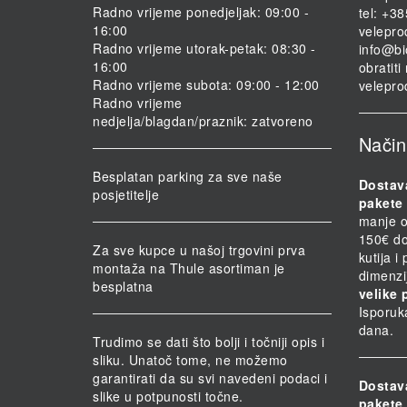
Radno vrijeme ponedjeljak: 09:00 -
tel: +3
16:00
velepro
Radno vrijeme utorak-petak: 08:30 -
info@bi
16:00
obratit
Radno vrijeme subota: 09:00 - 12:00
velepro
Radno vrijeme
nedjelja/blagdan/praznik: zatvoreno
Način
Besplatan parking za sve naše
Dostav
posjetitelje
pakete 
manje o
150€ do
Za sve kupce u našoj trgovini prva
kutija i
montaža na Thule asortiman je
dimenzi
besplatna
velike 
Isporuk
dana.
Trudimo se dati što bolji i točniji opis i
sliku. Unatoč tome, ne možemo
garantirati da su svi navedeni podaci i
Dostav
slike u potpunosti točne.
pakete 