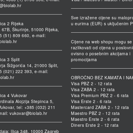
@biolab.hr
Sve izražene cijene su malopr
ica 2 Rijeka
u eurima (EUR) s uključenim 
 67B, Škurinje, 51000 Rijeka,
85 (51) 809 660, e-mail:
biolab.hr
Cijene na web shopu mogu se
razlikovati od cijena u poslov
ovisno o posebnim akcijama i
ca 3 Split
promocijama
rja Šižgorića 14, 21000 Split,
85 (021) 222 393, e-mail:
iolab.hr
OBROČNO BEZ KAMATA I NA
Visa PBZ 2 - 12 rata
Visa ZABA 2 - 12 rata
ica 4 Vukovar
Visa Premium PBZ 2 - 6 rata
rdinala Alojzija Stepinca 5,
Visa Erste 2 - 6 rata
ukovar, tel: +385 (032) 211
Mastercard ZABA 2 - 12 rata
mail:
vukovar@biolab.hr
Maestro PBZ 2 - 12 rata
Maestro Erste 2 - 6 rata
Diners Erste 2 - 12 rata
daja: Ilica 348, 10000 Zagreb