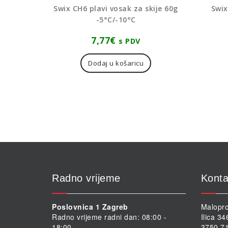
Swix CH6 plavi vosak za skije 60g
Swix
-5°C/-10°C
7,77
€
s PDV
Dodaj u košaricu
Radno vrijeme
Konta
Poslovnica 1 Zagreb
Malopro
Radno vrijeme radni dan: 08:00 -
Ilica 3
18:00
3750 71