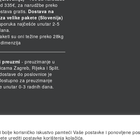
d 335€, za narudžbe preko
stava gratis.
Dostava na
za velike pakete (Slovenija)
Isporuka najčešće unutar 2-5
dana.
paketi su oni težine preko 28kg
h dimenzija
i preuzmi
- preuzimanje u
icama Zagreb, Rijeka i Split.
dostave do poslovnice je
 Dostupno za preuzimanje
e unutar 0-3 radnih dana.
li bolje korisničko iskustvo pamteći Vaše postavke i ponovljene pos
ete urediti postavke korištenja kolačića.