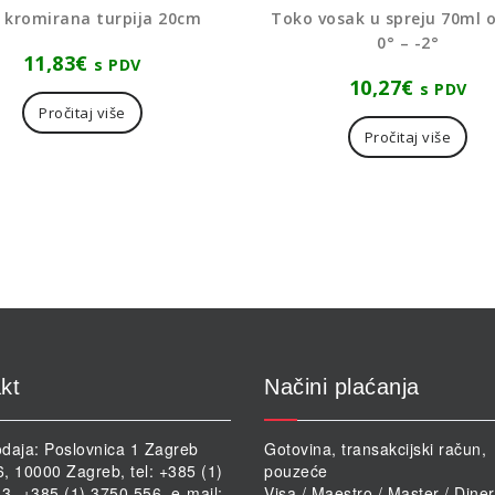
 kromirana turpija 20cm
Toko vosak u spreju 70ml 
0° – -2°
11,83
€
s PDV
10,27
€
s PDV
Pročitaj više
Pročitaj više
kt
Načini plaćanja
daja: Poslovnica 1 Zagreb
Gotovina, transakcijski račun,
46, 10000 Zagreb, tel: +385 (1)
pouzeće
3, +385 (1) 3750 556, e-mail:
Visa / Maestro / Master / Dine