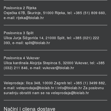
Poslovnica 2 Rijeka
Osječka 67B, Škurinje, 51000 Rijeka, tel: +385 (51) 809 660,
e-mail:
rijeka@biolab.hr
Poslovnica 3 Split
Ulica Jurja Šižgorića 14, 21000 Split, tel: +385 (021) 222
393, e-mail:
split@biolab.hr
Poslovnica 4 Vukovar
Ulica kardinala Alojzija Stepinca 5, 32000 Vukovar, tel: +385
(032) 211 846, e-mail:
vukovar@biolab.hr
Veleprodaja: Ilica 348, 10000 Zagreb tel: +385 (1) 3499 882,
e-mail:
veleprodaja@biolab.hr
i
info@biolab.hr
Za poslovnu
suradnju obratiti nam se na
veleprodaja@biolab.hr
Načini i cijena dostave