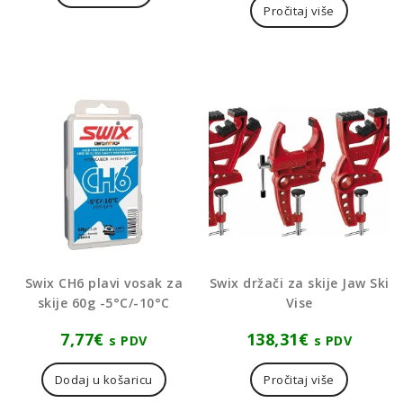
Pročitaj više
Swix CH6 plavi vosak za
Swix držači za skije Jaw Ski
skije 60g -5°C/-10°C
Vise
7,77
€
138,31
€
s PDV
s PDV
Dodaj u košaricu
Pročitaj više