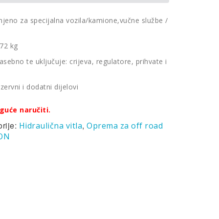
njeno za specijalna vozila/kamione,vučne službe /
072 kg
sebno te uključuje: crijeva, regulatore, prihvate i
zervni i dodatni dijelovi
guće naručiti.
rije:
,
Hidraulična vitla
Oprema za off road
ON