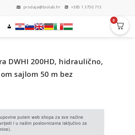
prodaja@biolab.hr
+385 1 3750 713
0
dra DWHI 200HD, hidraulično,
čnom sajlom 50 m bez
 kupovine putem web shopa za sve načine
rijedi i u našim poslovnicama isključivo za
nice).