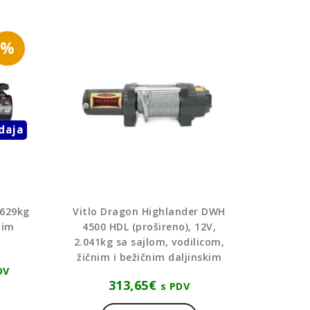
%
daja
.629kg
Vitlo Dragon Highlander DWH
čnim
4500 HDL (prošireno), 12V,
2.041kg sa sajlom, vodilicom,
žičnim i bežičnim daljinskim
nutna
DV
313,65
€
ena
s PDV