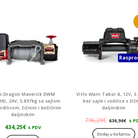
Raspro
lo Dragon Maverick DWM
Vitlo Warn Tabor 8, 12V, 3
HD, 24V, 5.897kg sa sajlom
bez sajle i vodilice s ži
odilicom, žičnim i bežičnim
daljinskim
daljinskim
Izvorna
Tre
796,20
€
636,96
€
s P
434,25
€
cijena
cij
s PDV
Dodaj u košaricu
bila
je: