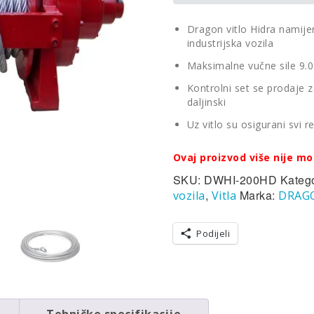
Dragon vitlo Hidra namije
industrijska vozila
Maksimalne vučne sile 9.
Kontrolni set se prodaje za
daljinski
Uz vitlo su osigurani svi re
Ovaj proizvod više nije mo
SKU:
DWHI-200HD
Katego
,
Marka:
vozila
Vitla
DRAG
Podijeli
Tehničke specifikacije