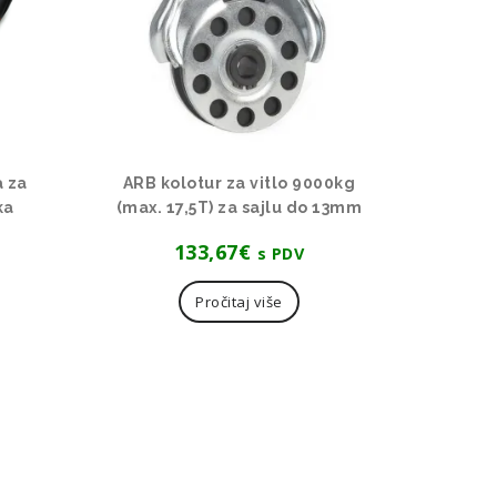
a za
ARB kolotur za vitlo 9000kg
ka
(max. 17,5T) za sajlu do 13mm
133,67
€
s PDV
Pročitaj više