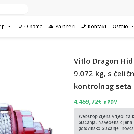
op
O nama
Partneri
Kontakt
Ostalo
Vitlo Dragon Hi
9.072 kg, s čeli
kontrolnog seta
4.469,72
€
s PDV
Webshop cijena vrijedi za
plaćanja. Navedena cijena v
gotovinsko plaćanje (novča