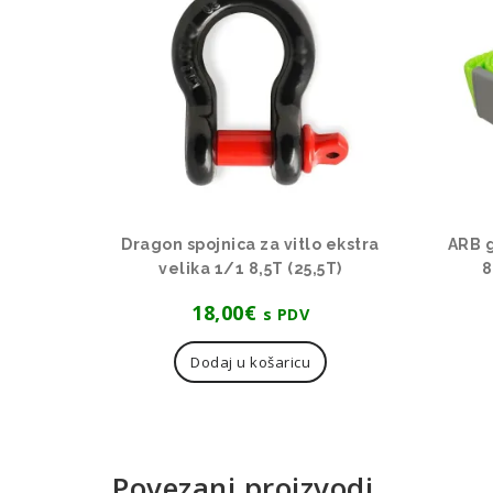
Dragon spojnica za vitlo ekstra
ARB g
velika 1/1 8,5T (25,5T)
8
18,00
€
s PDV
Dodaj u košaricu
Povezani proizvodi