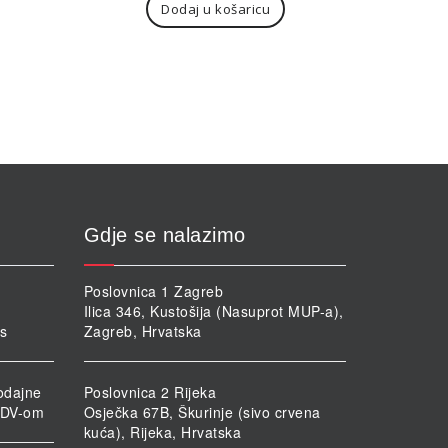
Dodaj u košaricu
,96€.
Gdje se nalazimo
Poslovnica 1 Zagreb
Ilica 346, Kustošija (Nasuprot MUP-a),
rs
Zagreb, Hrvatska
odajne
Poslovnica 2 Rijeka
PDV-om
Osječka 67B, Škurinje (sivo crvena
kuća), Rijeka, Hrvatska