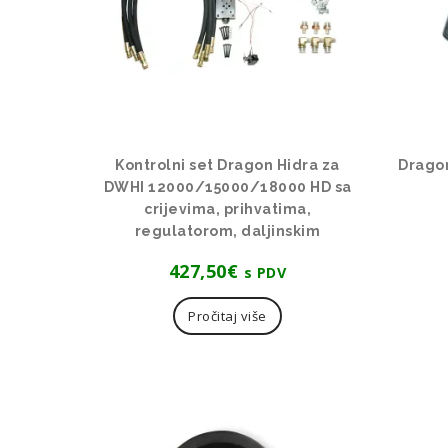
Kontrolni set Dragon Hidra za
Dragon
DWHI 12000/15000/18000 HD sa
crijevima, prihvatima,
regulatorom, daljinskim
427,50
€
s PDV
Pročitaj više