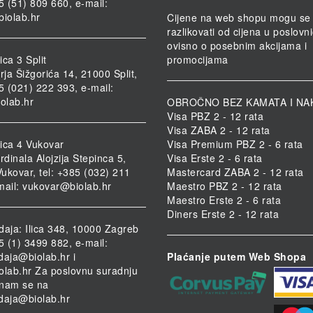
85 (51) 809 660, e-mail:
biolab.hr
Cijene na web shopu mogu se
razlikovati od cijena u poslov
ovisno o posebnim akcijama i
ca 3 Split
promocijama
rja Šižgorića 14, 21000 Split,
85 (021) 222 393, e-mail:
iolab.hr
OBROČNO BEZ KAMATA I NA
Visa PBZ 2 - 12 rata
Visa ZABA 2 - 12 rata
ica 4 Vukovar
Visa Premium PBZ 2 - 6 rata
rdinala Alojzija Stepinca 5,
Visa Erste 2 - 6 rata
ukovar, tel: +385 (032) 211
Mastercard ZABA 2 - 12 rata
mail:
vukovar@biolab.hr
Maestro PBZ 2 - 12 rata
Maestro Erste 2 - 6 rata
Diners Erste 2 - 12 rata
daja: Ilica 348, 10000 Zagreb
85 (1) 3499 882, e-mail:
daja@biolab.hr
i
Plaćanje putem Web Shopa
olab.hr
Za poslovnu suradnju
i nam se na
daja@biolab.hr