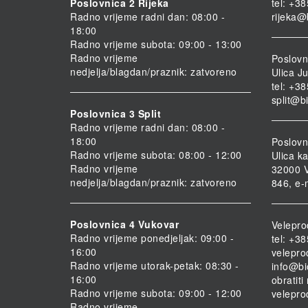
Poslovnica 2 Rijeka
tel: +3
Radno vrijeme radni dan: 08:00 -
rijeka@
18:00
Radno vrijeme subota: 09:00 - 13:00
Radno vrijeme
Poslovni
nedjelja/blagdan/praznik: zatvoreno
Ulica Ju
tel: +3
split@b
Poslovnica 3 Split
Radno vrijeme radni dan: 08:00 -
18:00
Poslovn
Radno vrijeme subota: 08:00 - 12:00
Ulica ka
Radno vrijeme
32000 V
nedjelja/blagdan/praznik: zatvoreno
846, e-
Poslovnica 4 Vukovar
Velepro
Radno vrijeme ponedjeljak: 09:00 -
tel: +3
16:00
velepro
Radno vrijeme utorak-petak: 08:30 -
info@bi
16:00
obratit
Radno vrijeme subota: 09:00 - 12:00
velepro
Radno vrijeme