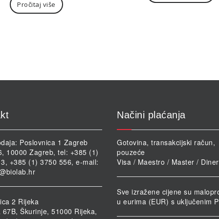
Pročitaj više
je:
636
796,20€.
kt
Načini plaćanja
daja: Poslovnica 1 Zagreb
Gotovina, transakcijski račun,
46, 10000 Zagreb, tel: +385 (1)
pouzeće
3, +385 (1) 3750 556, e-mail:
Visa / Maestro / Master / Dine
@biolab.hr
Sve izražene cijene su malopr
ica 2 Rijeka
u eurima (EUR) s uključenim 
 67B, Škurinje, 51000 Rijeka,