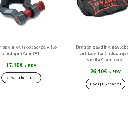
 spojnica (škopac) za vitlo
Dragon zaštitna navlak
srednja 3/4 4,75T
velika vitla (industrijs
vozila/kamione)
17,10
€
s PDV
26,10
€
s PDV
Dodaj u košaricu
Dodaj u košaricu