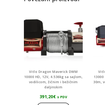
Vitlo Dragon Maverick DWM
Vit
10000 HD, 12V, 4.536kg sa sajlom,
13000 
vodilicom, žičnim i bežičnim
30m, v
daljinskim
391,20
€
s PDV