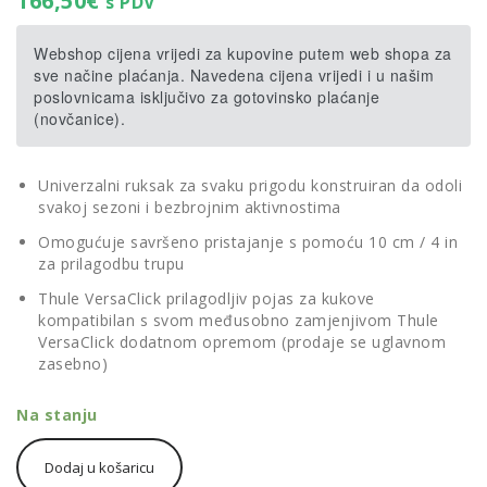
166,50
€
s PDV
Webshop cijena vrijedi za kupovine putem web shopa za
sve načine plaćanja. Navedena cijena vrijedi i u našim
poslovnicama isključivo za gotovinsko plaćanje
(novčanice).
Univerzalni ruksak za svaku prigodu konstruiran da odoli
svakoj sezoni i bezbrojnim aktivnostima
Omogućuje savršeno pristajanje s pomoću 10 cm / 4 in
za prilagodbu trupu
Thule VersaClick prilagodljiv pojas za kukove
kompatibilan s svom međusobno zamjenjivom Thule
VersaClick dodatnom opremom (prodaje se uglavnom
zasebno)
Na stanju
Muški
Dodaj u košaricu
ruksak