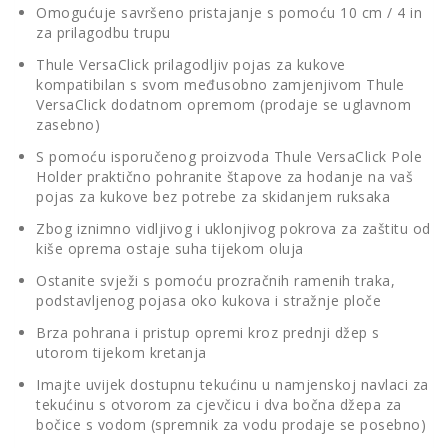
Omogućuje savršeno pristajanje s pomoću 10 cm / 4 in
za prilagodbu trupu
Thule VersaClick prilagodljiv pojas za kukove
kompatibilan s svom međusobno zamjenjivom Thule
VersaClick dodatnom opremom (prodaje se uglavnom
zasebno)
S pomoću isporučenog proizvoda Thule VersaClick Pole
Holder praktično pohranite štapove za hodanje na vaš
pojas za kukove bez potrebe za skidanjem ruksaka
Zbog iznimno vidljivog i uklonjivog pokrova za zaštitu od
kiše oprema ostaje suha tijekom oluja
Ostanite svježi s pomoću prozračnih ramenih traka,
podstavljenog pojasa oko kukova i stražnje ploče
Brza pohrana i pristup opremi kroz prednji džep s
utorom tijekom kretanja
Imajte uvijek dostupnu tekućinu u namjenskoj navlaci za
tekućinu s otvorom za cjevčicu i dva bočna džepa za
bočice s vodom (spremnik za vodu prodaje se posebno)