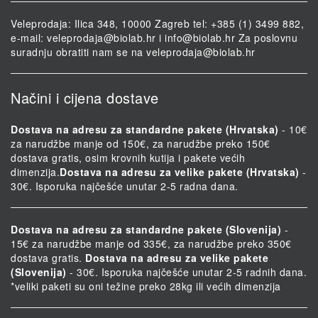
Veleprodaja: Ilica 348, 10000 Zagreb tel: +385 (1) 3499 882,
e-mail:
veleprodaja@biolab.hr
i
info@biolab.hr
Za poslovnu
suradnju obratiti nam se na
veleprodaja@biolab.hr
Načini i cijena dostave
Dostava na adresu za standardne pakete (Hrvatska)
- 10€
za narudžbe manje od 150€, za narudžbe preko 150€
dostava gratis, osim krovnih kutija i pakete većih
dimenzija.
Dostava na adresu za velike pakete (Hrvatska)
-
30€. Isporuka najčešće unutar 2-5 radna dana.
Dostava na adresu za standardne pakete (Slovenija)
-
15€ za narudžbe manje od 335€, za narudžbe preko 350€
dostava gratis.
Dostava na adresu za velike pakete
(Slovenija)
- 30€. Isporuka najčešće unutar 2-5 radnih dana.
*veliki paketi su oni težine preko 28kg ili većih dimenzija