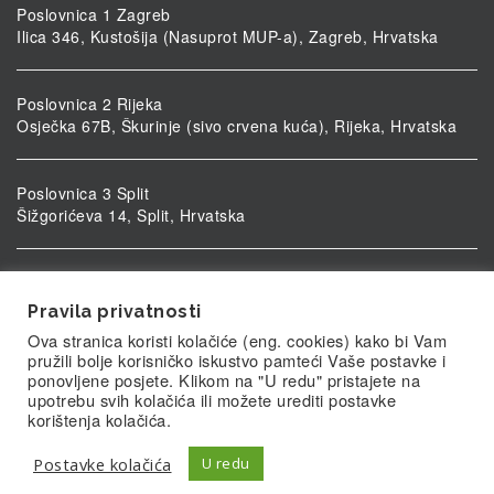
Poslovnica 1 Zagreb
Ilica 346, Kustošija (Nasuprot MUP-a), Zagreb, Hrvatska
Poslovnica 2 Rijeka
Osječka 67B, Škurinje (sivo crvena kuća), Rijeka, Hrvatska
Poslovnica 3 Split
Šižgorićeva 14, Split, Hrvatska
Poslovnica 4 Vukovar
Ulica kardinala Alojzija Stepinca 5, Vukovar, Hrvatska
Pravila privatnosti
Ova stranica koristi kolačiće (eng. cookies) kako bi Vam
pružili bolje korisničko iskustvo pamteći Vaše postavke i
ponovljene posjete. Klikom na "U redu" pristajete na
upotrebu svih kolačića ili možete urediti postavke
korištenja kolačića.
Postavke kolačića
U redu
© Biolab.hr 2026