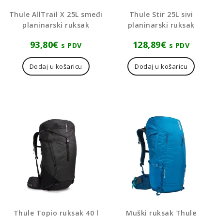
Thule AllTrail X 25L smeđi
Thule Stir 25L sivi
planinarski ruksak
planinarski ruksak
93,80
€
128,89
€
s PDV
s PDV
Dodaj u košaricu
Dodaj u košaricu
Thule Topio ruksak 40 l
Muški ruksak Thule