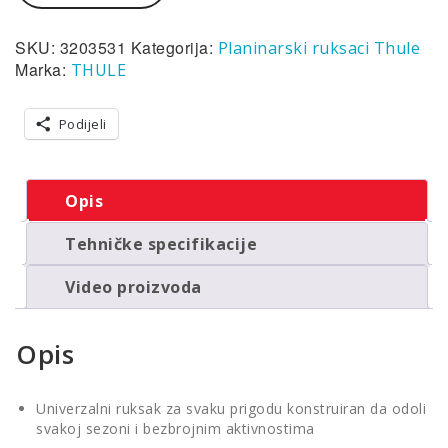
Thule
AllTrail
45L
SKU:
3203531
Kategorija:
Planinarski ruksaci Thule
sivi
Marka:
THULE
(planinarski)
količina
Podijeli
Opis
Tehničke specifikacije
Video proizvoda
Opis
Univerzalni ruksak za svaku prigodu konstruiran da odoli
svakoj sezoni i bezbrojnim aktivnostima