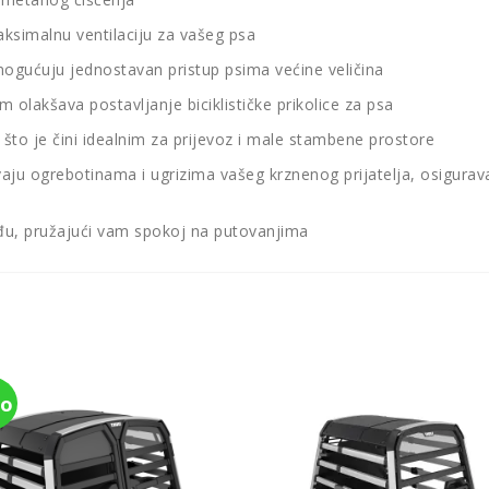
simalnu ventilaciju za vašeg psa
omogućuju jednostavan pristup psima većine veličina
 olakšava postavljanje biciklističke prikolice za psa
, što je čini idealnim za prijevoz i male stambene prostore
jevaju ogrebotinama i ugrizima vašeg krznenog prijatelja, osigura
ađu, pružajući vam spokoj na putovanjima
o