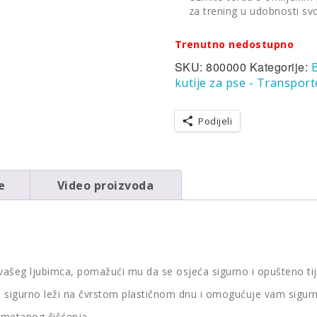
za trening u udobnosti s
Trenutno nedostupno
SKU:
800000
Kategorije:
B
kutije za pse - Transport
Podijeli
e
Video proizvoda
st vašeg ljubimca, pomažući mu da se osjeća sigurno i opušteno t
ca sigurno leži na čvrstom plastičnom dnu i omogućuje vam sigur
esmetanog čišćenja