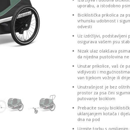
uporabu, a istodobno psi
Biciklistička prikolica za
vrhunsku udobnost i sigu
odvesti
Uz izdržljivi, podstavljeni
osigurava vašem psu stabi
Nizak ulaz olakšava psima 
da nijedna pustolovina n
Unutar prikolice, vaš će 
vidljivosti i mogućnostima
van tijekom vožnje ili drij
Unutrašnjost je bez oštrih 
prostor za psa čini sigurni
putovanje biciklom
Prebacite svoju biciklistič
uklanjanjem kotača i dijel
dna na pod
Uzmite torbu s omiljenim 