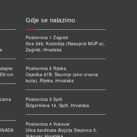
Gdje se nalazimo
Poslovnica 1 Zagreb
Ilica 346, Kustošija (Nasuprot MUP-a),
rs
Zagreb, Hrvatska
odajne
Poslovnica 2 Rijeka
PDV-om
Osječka 67B, Škurinje (sivo crvena
kuća), Rijeka, Hrvatska
nicama
Poslovnica 3 Split
Šižgorićeva 14, Split, Hrvatska
Poslovnica 4 Vukovar
KNADA
Ulica kardinala Alojzija Stepinca 5,
Vukovar, Hrvatska