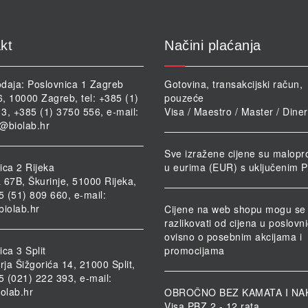
kt
Načini plaćanja
daja: Poslovnica 1 Zagreb
Gotovina, transakcijski račun,
46, 10000 Zagreb, tel: +385 (1)
pouzeće
3, +385 (1) 3750 556, e-mail:
Visa / Maestro / Master / Dine
@biolab.hr
Sve izražene cijene su malopr
ica 2 Rijeka
u eurima (EUR) s uključenim 
 67B, Škurinje, 51000 Rijeka,
85 (51) 809 660, e-mail:
biolab.hr
Cijene na web shopu mogu se
razlikovati od cijena u poslov
ovisno o posebnim akcijama i
ca 3 Split
promocijama
rja Šižgorića 14, 21000 Split,
85 (021) 222 393, e-mail:
iolab.hr
OBROČNO BEZ KAMATA I NA
Visa PBZ 2 - 12 rata