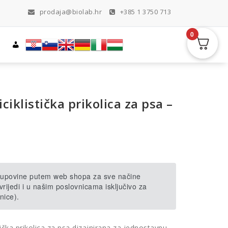
prodaja@biolab.hr
+385 1 3750 713
0
iklistička prikolica za psa –
 kupovine putem web shopa za sve načine
rijedi i u našim poslovnicama isključivo za
nice).
stička prikolica za psa dizajnirana za jednostavnu