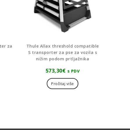
ter za
Thule Allax threshold compatible
S transporter za pse za vozila s
nižim podom prtljažnika
573,30
€
s PDV
Pročitaj više