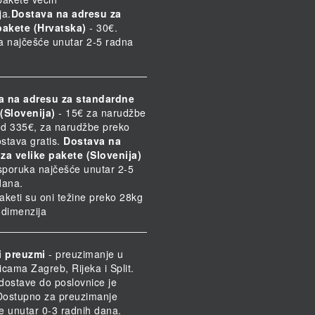
ja.
Dostava na adresu za
pakete (Hrvatska)
- 30€.
a najčešće unutar 2-5 radna
a na adresu za standardne
(Slovenija)
- 15€ za narudžbe
d 335€, za narudžbe preko
stava gratis.
Dostava na
za velike pakete (Slovenija)
Isporuka najčešće unutar 2-5
dana.
paketi su oni težine preko 28kg
h dimenzija
i preuzmi
- preuzimanje u
icama Zagreb, Rijeka i Split.
dostave do poslovnice je
 Dostupno za preuzimanje
e unutar 0-3 radnih dana.