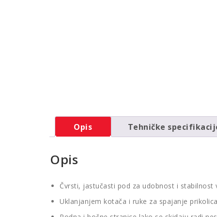
Opis
Tehničke specifikacij
Opis
Čvrsti, jastučasti pod za udobnost i stabilno
Uklanjanjem kotača i ruke za spajanje prikoli
Podna i bočne stranice lako se skidaju radi n