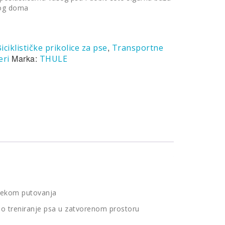
vog doma
,
iciklističke prikolice za pse
Transportne
Marka:
eri
THULE
ijekom putovanja
no treniranje psa u zatvorenom prostoru