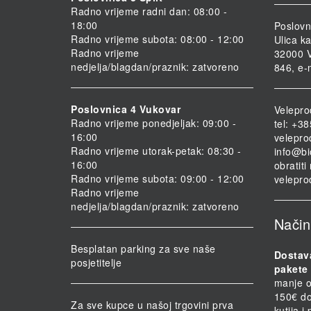
Radno vrijeme radni dan: 08:00 -
18:00
Poslovn
Radno vrijeme subota: 08:00 - 12:00
Ulica ka
Radno vrijeme
32000 V
nedjelja/blagdan/praznik: zatvoreno
846, e-
Poslovnica 4 Vukovar
Velepro
Radno vrijeme ponedjeljak: 09:00 -
tel: +3
16:00
velepro
Radno vrijeme utorak-petak: 08:30 -
info@bi
16:00
obratit
Radno vrijeme subota: 09:00 - 12:00
velepro
Radno vrijeme
nedjelja/blagdan/praznik: zatvoreno
Način
Besplatan parking za sve naše
Dostav
posjetitelje
pakete 
manje o
150€ do
Za sve kupce u našoj trgovini prva
kutija i