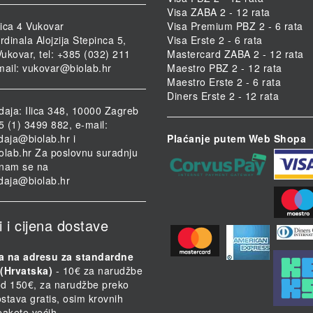
Visa ZABA 2 - 12 rata
ica 4 Vukovar
Visa Premium PBZ 2 - 6 rata
rdinala Alojzija Stepinca 5,
Visa Erste 2 - 6 rata
ukovar, tel: +385 (032) 211
Mastercard ZABA 2 - 12 rata
mail:
vukovar@biolab.hr
Maestro PBZ 2 - 12 rata
Maestro Erste 2 - 6 rata
Diners Erste 2 - 12 rata
daja: Ilica 348, 10000 Zagreb
85 (1) 3499 882, e-mail:
daja@biolab.hr
i
Plaćanje putem Web Shopa
olab.hr
Za poslovnu suradnju
i nam se na
daja@biolab.hr
i i cijena dostave
a na adresu za standardne
(Hrvatska)
- 10€ za narudžbe
d 150€, za narudžbe preko
stava gratis, osim krovnih
 pakete većih