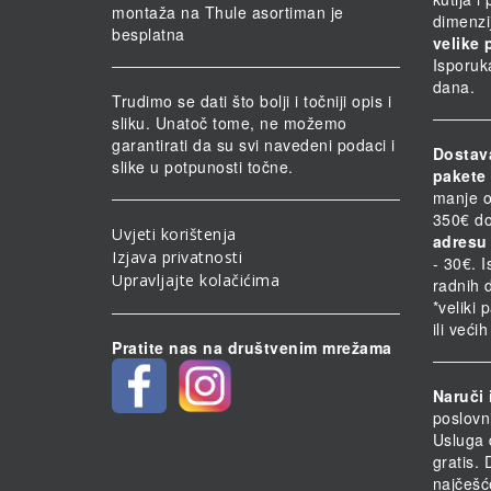
montaža na Thule asortiman je
dimenzi
besplatna
velike 
Isporuk
dana.
Trudimo se dati što bolji i točniji opis i
sliku. Unatoč tome, ne možemo
garantirati da su svi navedeni podaci i
Dostav
slike u potpunosti točne.
pakete 
manje o
350€ do
Uvjeti korištenja
adresu 
Izjava privatnosti
- 30€. 
Upravljajte kolačićima
radnih 
*veliki 
ili veći
Pratite nas na društvenim mrežama
Naruči 
poslovn
Usluga 
gratis.
najčešć