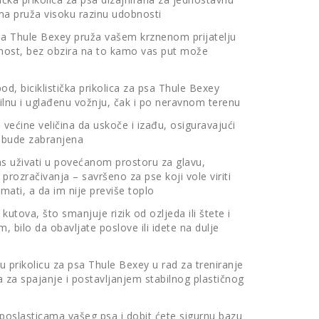
ma pruža visoku razinu udobnosti
 psa Thule Bexey pruža vašem krznenom prijatelju
rnost, bez obzira na to kamo vas put može
 pod, biciklistička prikolica za psa Thule Bexey
lnu i uglađenu vožnju, čak i po neravnom terenu
većine veličina da uskoče i izađu, osiguravajući
e bude zabranjena
pas uživati u povećanom prostoru za glavu,
 prozračivanja – savršeno za pse koji vole viriti
emati, a da im nije previše toplo
kutova, što smanjuje rizik od ozljeda ili štete i
m, bilo da obavljate poslove ili idete na dulje
ku prikolicu za psa Thule Bexey u rad za treniranje
a za spajanje i postavljanjem stabilnog plastičnog
poslasticama vašeg psa i dobit ćete sigurnu bazu