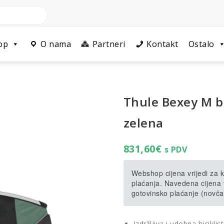
op
O nama
Partneri
Kontakt
Ostalo
Thule Bexey M bic
zelena
831,60
€
s PDV
Webshop cijena vrijedi za
plaćanja. Navedena cijena v
gotovinsko plaćanje (novča
Izdržljiva i udobna bicikli