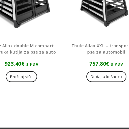
e Allax double M compact
Thule Allax XXL – transpor
ruka kutija za pse za auto
psa za automobil
923,40
€
757,80
€
s PDV
s PDV
Pročitaj više
Dodaj u košaricu