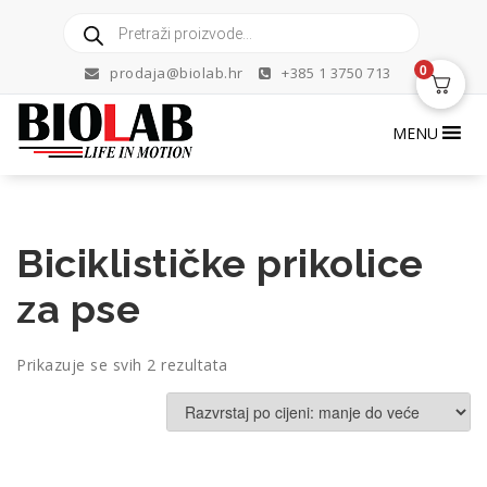
Skip
Products
to
search
content
0
prodaja@biolab.hr
+385 1 3750 713
MENU
Biciklističke prikolice
za pse
Poredano
Prikazuje se svih 2 rezultata
po
cijeni:
od
niske
do