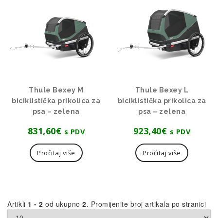
visoke
Thule Bexey M
Thule Bexey L
biciklistička prikolica za
biciklistička prikolica za
psa – zelena
psa – zelena
831,60
€
923,40
€
s PDV
s PDV
Pročitaj više
Pročitaj više
Artikli
1 - 2
od ukupno
2
. Promijenite broj artikala po stranici