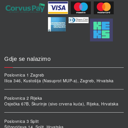
Gdje se nalazimo
Poslovnica 1 Zagreb
Ilica 346, Kustošija (Nasuprot MUP-a), Zagreb, Hrvatska
Poslovnica 2 Rijeka
Osječka 67B, Škurinje (sivo crvena kuća), Rijeka, Hrvatska
Poslovnica 3 Split
Šižgorićeva 14, Split, Hrvatska