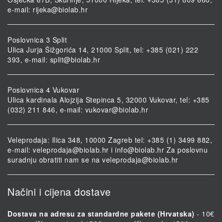
e-mail:
rijeka@biolab.hr
Poslovnica 3 Split
Ulica Jurja Šižgorića 14, 21000 Split, tel: +385 (021) 222
393, e-mail:
split@biolab.hr
Poslovnica 4 Vukovar
Ulica kardinala Alojzija Stepinca 5, 32000 Vukovar, tel: +385
(032) 211 846, e-mail:
vukovar@biolab.hr
Veleprodaja: Ilica 348, 10000 Zagreb tel: +385 (1) 3499 882,
e-mail:
veleprodaja@biolab.hr
i
info@biolab.hr
Za poslovnu
suradnju obratiti nam se na
veleprodaja@biolab.hr
Načini i cijena dostave
Dostava na adresu za standardne pakete (Hrvatska)
- 10€