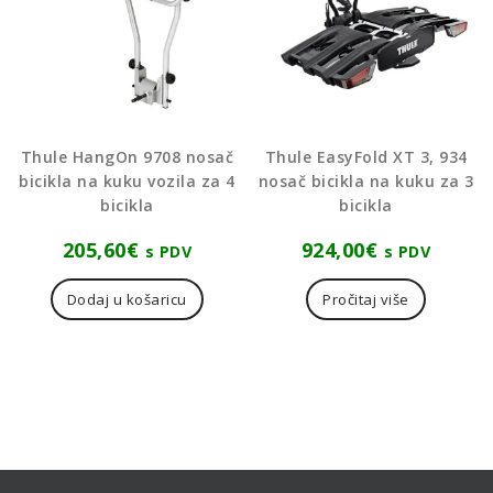
Thule HangOn 9708 nosač
Thule EasyFold XT 3, 934
bicikla na kuku vozila za 4
nosač bicikla na kuku za 3
bicikla
bicikla
205,60
€
924,00
€
s PDV
s PDV
Dodaj u košaricu
Pročitaj više