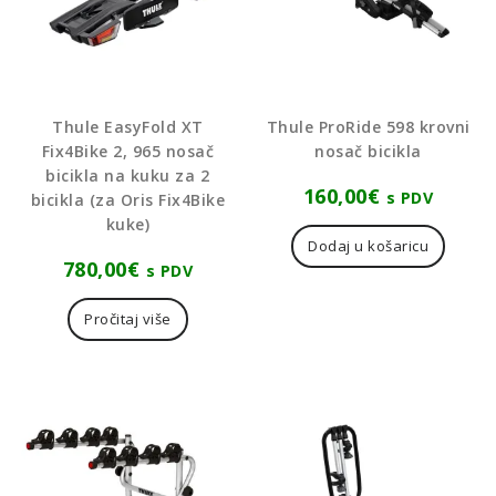
Thule EasyFold XT
Thule ProRide 598 krovni
Fix4Bike 2, 965 nosač
nosač bicikla
bicikla na kuku za 2
160,00
€
s PDV
bicikla (za Oris Fix4Bike
kuke)
Dodaj u košaricu
780,00
€
s PDV
Pročitaj više