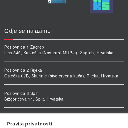
Gdje se nalazimo
Poslovnica 1 Zagreb
Ilica 346, Kustošija (Nasuprot MUP-a), Zagreb, Hrvatska
Poslovnica 2 Rijeka
Osječka 67B, Škurinje (sivo crvena kuća), Rijeka, Hrvatska
Poslovnica 3 Split
Šižgorićeva 14, Split, Hrvatska
Poslovnica 4 Vukovar
Ulica kardinala Alojzija Stepinca 5, Vukovar, Hrvatska
Pravila privatnosti