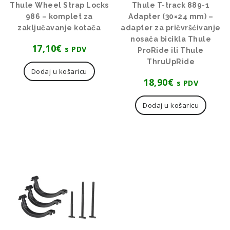
Thule Wheel Strap Locks
Thule T-track 889-1
986 – komplet za
Adapter (30×24 mm) –
zaključavanje kotača
adapter za pričvršćivanje
nosača bicikla Thule
17,10
€
s PDV
ProRide ili Thule
ThruUpRide
Dodaj u košaricu
18,90
€
s PDV
Dodaj u košaricu