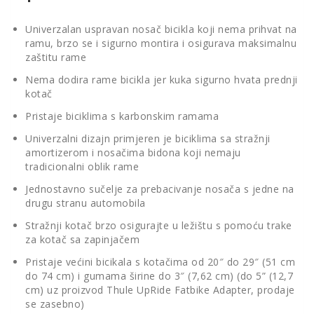
Univerzalan uspravan nosač bicikla koji nema prihvat na
ramu, brzo se i sigurno montira i osigurava maksimalnu
zaštitu rame
Nema dodira rame bicikla jer kuka sigurno hvata prednji
kotač
Pristaje biciklima s karbonskim ramama
Univerzalni dizajn primjeren je biciklima sa stražnji
amortizerom i nosačima bidona koji nemaju
tradicionalni oblik rame
Jednostavno sučelje za prebacivanje nosača s jedne na
drugu stranu automobila
Stražnji kotač brzo osigurajte u ležištu s pomoću trake
za kotač sa zapinjačem
Pristaje većini bicikala s kotačima od 20″ do 29″ (51 cm
do 74 cm) i gumama širine do 3″ (7,62 cm) (do 5” (12,7
cm) uz proizvod Thule UpRide Fatbike Adapter, prodaje
se zasebno)