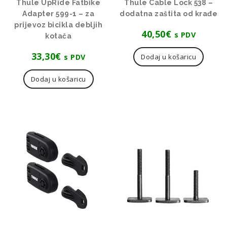
Thule UpRide Fatbike
Thule Cable Lock 538 –
Adapter 599-1 – za
dodatna zaštita od krađe
prijevoz bicikla debljih
40,50
€
s PDV
kotača
33,30
€
s PDV
Dodaj u košaricu
Dodaj u košaricu