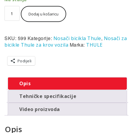
Thule
Dodaj u košaricu
UpRide
599
krovni
nosač
SKU:
599
Kategorije:
,
Nosači bicikla Thule
Nosači za
bicikla
količina
Marka:
bicikle Thule za krov vozila
THULE
Podijeli
Opis
Tehničke specifikacije
Video proizvoda
Opis