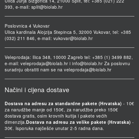
Ulica Jurja Šižgorića 14, 21000 Split, tel: +385 (021) 222
393, e-mail:
split@biolab.hr
Poslovnica 4 Vukovar
Ulica kardinala Alojzija Stepinca 5, 32000 Vukovar, tel: +385
(032) 211 846, e-mail:
vukovar@biolab.hr
Veleprodaja: Ilica 348, 10000 Zagreb tel: +385 (1) 3499 882,
e-mail:
veleprodaja@biolab.hr
i
info@biolab.hr
Za poslovnu
suradnju obratiti nam se na
veleprodaja@biolab.hr
Načini i cijena dostave
Dostava na adresu za standardne pakete (Hrvatska)
- 10€
za narudžbe manje od 150€, za narudžbe preko 150€
dostava gratis, osim krovnih kutija i pakete većih
dimenzija.
Dostava na adresu za velike pakete (Hrvatska)
-
30€. Isporuka najčešće unutar 2-5 radna dana.