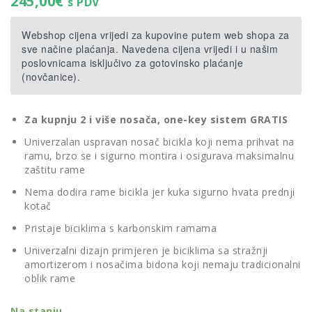
245,00
€
s PDV
Webshop cijena vrijedi za kupovine putem web shopa za
sve načine plaćanja. Navedena cijena vrijedi i u našim
poslovnicama isključivo za gotovinsko plaćanje
(novčanice).
Za kupnju 2 i više nosača, one-key sistem GRATIS
Univerzalan uspravan nosač bicikla koji nema prihvat na
ramu, brzo se i sigurno montira i osigurava maksimalnu
zaštitu rame
Nema dodira rame bicikla jer kuka sigurno hvata prednji
kotač
Pristaje biciklima s karbonskim ramama
Univerzalni dizajn primjeren je biciklima sa stražnji
amortizerom i nosačima bidona koji nemaju tradicionalni
oblik rame
Na stanju