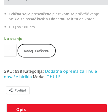
Čelična sajla presvučena plastikom za pričvršćivanje
bicikla za nosač bicikla i dodatnu zaštitu od krađe
Duljina 180 cm
Na stanju
Thule
Dodaj u košaricu
Cable
Lock
538
-
SKU:
538
Kategorija:
Dodatna oprema za Thule
dodatna
zaštita
Marka:
nosače bicikla
THULE
od
krađe
Podijeli
količina
Opis