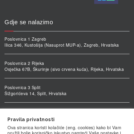
Gdje se nalazimo
Poslovnica 1 Zagreb
Ilica 346, Kustošija (Nasuprot MUP-a), Zagreb, Hrvatska
Poslovnica 2 Rijeka
Osječka 67B, Škurinje (sivo crvena kuća), Rijeka, Hrvatska
Poslovnica 3 Split
Šižgorićeva 14, Split, Hrvatska
Poslovnica 4 Vukovar
Ulica kardinala Alojzija Stepinca 5, Vukovar, Hrvatska
Pravila privatnosti
Ova stranica koristi kolačiće (eng. cookies) kako bi Vam
pružili bolje korisničko iskustvo pamteći Vaše postavke i