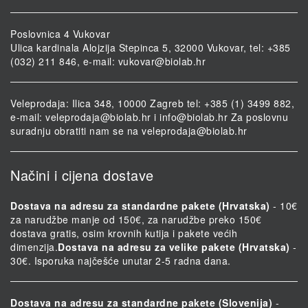
Poslovnica 4 Vukovar
Ulica kardinala Alojzija Stepinca 5, 32000 Vukovar, tel: +385
(032) 211 846, e-mail:
vukovar@biolab.hr
Veleprodaja: Ilica 348, 10000 Zagreb tel: +385 (1) 3499 882,
e-mail:
veleprodaja@biolab.hr
i
info@biolab.hr
Za poslovnu
suradnju obratiti nam se na
veleprodaja@biolab.hr
Načini i cijena dostave
Dostava na adresu za standardne pakete (Hrvatska)
- 10€
za narudžbe manje od 150€, za narudžbe preko 150€
dostava gratis, osim krovnih kutija i pakete većih
dimenzija.
Dostava na adresu za velike pakete (Hrvatska)
-
30€. Isporuka najčešće unutar 2-5 radna dana.
Dostava na adresu za standardne pakete (Slovenija)
-