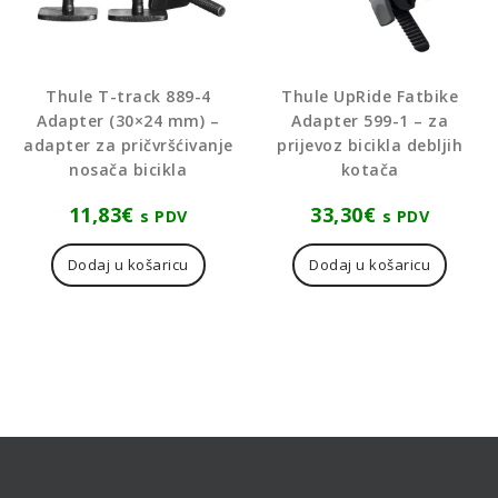
Thule T-track 889-4
Thule UpRide Fatbike
Adapter (30×24 mm) –
Adapter 599-1 – za
adapter za pričvršćivanje
prijevoz bicikla debljih
nosača bicikla
kotača
11,83
€
33,30
€
s PDV
s PDV
Dodaj u košaricu
Dodaj u košaricu