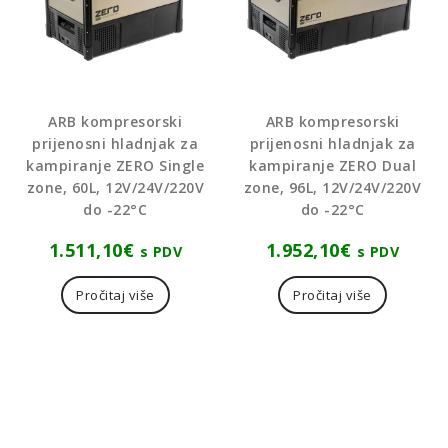
ARB kompresorski
ARB kompresorski
prijenosni hladnjak za
prijenosni hladnjak za
kampiranje ZERO Single
kampiranje ZERO Dual
zone, 60L, 12V/24V/220V
zone, 96L, 12V/24V/220V
do -22°C
do -22°C
1.511,10
€
1.952,10
€
s PDV
s PDV
Pročitaj više
Pročitaj više