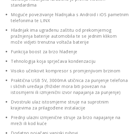
standardima
Moguće povezivanje hladnjaka s Android i iOS pametnim
telefonima te LINX
Hladnjak ima ugrađenu zaštitu od prekomjernog
pražnjenja baterije automobila te se jednim klikom
može vidjeti trenutna voltaža baterije
Funkcija boost za brzo hlađenje
Tehnologija koja sprječava kondenzaciju
Visoko učinkovit kompresor s promjenjivom brzinom
Praktična USB 5V, 3000mA utičnica za punjenje telefona
i sličnih uređaja (frižider mora biti povezan na
istosmjerni ili izmjenični izvor napajanja za punjenje)
Dvostruki ulaz istosmjerne struje na suprotnim
krajevima za prilagođene instalacije
Prednji ulazni izmjenične struje za brzo napajanje na
mreži ili kod kuće
Dodatno pojačani vanjski rubovi