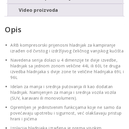
Video proizvoda
Opis
ARB kompresorski prijenosni hladnjak za kampiranje
izrađen od čvrstog i izdržljivog čeličnog vanjskog kućišta
Navedena serija dolazi u 4 dimenzije te dvije izvedbe,
hladnjak sa jednom zonom veličine 44L ili 60L te druga
izvedba hladnjaka s dvije zone te veličine hladnjaka 69L i
96L
Idelan za manja i srednja putovanja ili kao dodatan
hladnjak. Namijenjen za manja i srednja vozila vozila
(SUV, karavani ili monovolumeni).
Opremljen je jedinstvenim funkcijama koje ne samo da
povećavaju upotrebu i sigurnost, već olakšavaju pristup
hrani i pićima
Izolacija hladnjaka izrađena je prema visokim