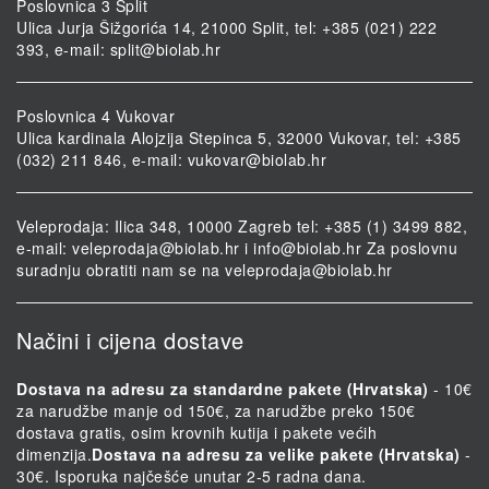
Poslovnica 3 Split
Ulica Jurja Šižgorića 14, 21000 Split, tel: +385 (021) 222
393, e-mail:
split@biolab.hr
Poslovnica 4 Vukovar
Ulica kardinala Alojzija Stepinca 5, 32000 Vukovar, tel: +385
(032) 211 846, e-mail:
vukovar@biolab.hr
Veleprodaja: Ilica 348, 10000 Zagreb tel: +385 (1) 3499 882,
e-mail:
veleprodaja@biolab.hr
i
info@biolab.hr
Za poslovnu
suradnju obratiti nam se na
veleprodaja@biolab.hr
Načini i cijena dostave
Dostava na adresu za standardne pakete (Hrvatska)
- 10€
za narudžbe manje od 150€, za narudžbe preko 150€
dostava gratis, osim krovnih kutija i pakete većih
dimenzija.
Dostava na adresu za velike pakete (Hrvatska)
-
30€. Isporuka najčešće unutar 2-5 radna dana.