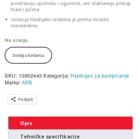
povećavaju upotrebu i sigurnost, već olakšavaju pristup
hrani i pićima
Izolacija hladnjaka izrađena je prema visokim
standardima
Na stanju
ARB
Dodaj u košaricu
kompresorski
prijenosni
hladnjak
za
SKU:
10802443
Kategorija:
Hladnjaci za kampiranje
kampiranje
Marka:
ARB
ZERO
Single
zone,
Podijeli
44L,
12V/24V/220V
do
Opis
-22°C
količina
Tehničke specifikacije