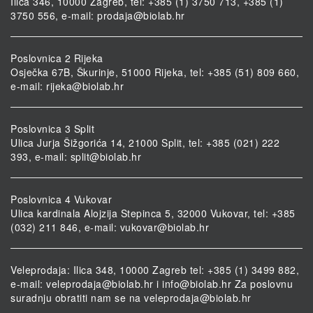
Ilica 346, 10000 Zagreb, tel: +385 (1) 3750 713, +385 (1)
3750 556, e-mail:
prodaja@biolab.hr
Poslovnica 2 Rijeka
Osječka 67B, Škurinje, 51000 Rijeka, tel: +385 (51) 809 660,
e-mail:
rijeka@biolab.hr
Poslovnica 3 Split
Ulica Jurja Šižgorića 14, 21000 Split, tel: +385 (021) 222
393, e-mail:
split@biolab.hr
Poslovnica 4 Vukovar
Ulica kardinala Alojzija Stepinca 5, 32000 Vukovar, tel: +385
(032) 211 846, e-mail:
vukovar@biolab.hr
Veleprodaja: Ilica 348, 10000 Zagreb tel: +385 (1) 3499 882,
e-mail:
veleprodaja@biolab.hr
i
info@biolab.hr
Za poslovnu
suradnju obratiti nam se na
veleprodaja@biolab.hr