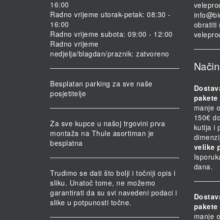
16:00
velepro
Radno vrijeme utorak-petak: 08:30 -
info@bi
16:00
obratit
Radno vrijeme subota: 09:00 - 12:00
velepro
Radno vrijeme
nedjelja/blagdan/praznik: zatvoreno
Način
Besplatan parking za sve naše
Dostav
posjetitelje
pakete 
manje o
150€ do
Za sve kupce u našoj trgovini prva
kutija i
montaža na Thule asortiman je
dimenzi
besplatna
velike 
Isporuk
dana.
Trudimo se dati što bolji i točniji opis i
sliku. Unatoč tome, ne možemo
garantirati da su svi navedeni podaci i
Dostav
slike u potpunosti točne.
pakete 
manje o