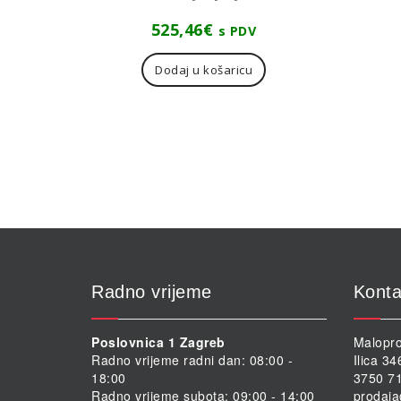
525,46
€
s PDV
Dodaj u košaricu
Radno vrijeme
Konta
Poslovnica 1 Zagreb
Malopro
Radno vrijeme radni dan: 08:00 -
Ilica 3
18:00
3750 71
Radno vrijeme subota: 09:00 - 14:00
prodaja