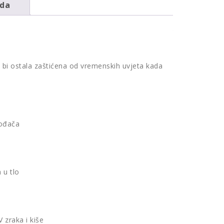
oda
 bi ostala zaštićena od vremenskih uvjeta kada
vođača
 u tlo
 zraka i kiše