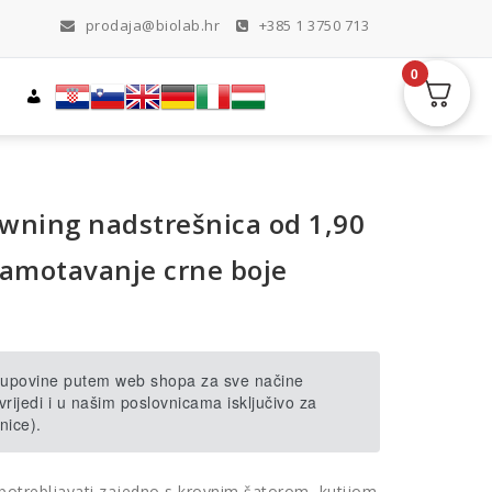
prodaja@biolab.hr
+385 1 3750 713
0
wning nadstrešnica od 1,90
namotavanje crne boje
 kupovine putem web shopa za sve načine
rijedi i u našim poslovnicama isključivo za
nice).
otrebljavati zajedno s krovnim šatorom, kutijom