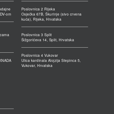
odajne
Poslovnica 2 Rijeka
PDV-om
Osječka 67B, Škurinje (sivo crvena
kuća), Rijeka, Hrvatska
nicama
Poslovnica 3 Split
Šižgorićeva 14, Split, Hrvatska
Poslovnica 4 Vukovar
KNADA
Ulica kardinala Alojzija Stepinca 5,
Vukovar, Hrvatska