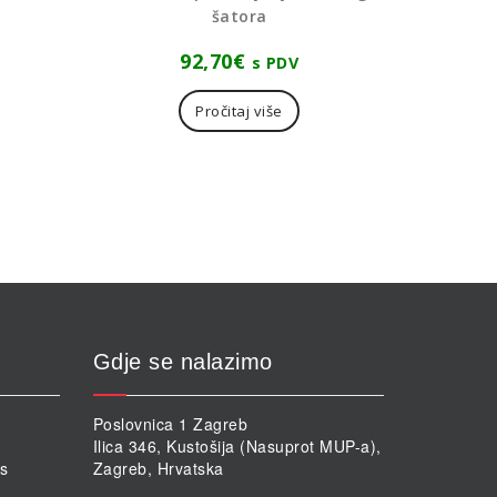
šatora
92,70
€
s PDV
Pročitaj više
Gdje se nalazimo
Poslovnica 1 Zagreb
Ilica 346, Kustošija (Nasuprot MUP-a),
rs
Zagreb, Hrvatska