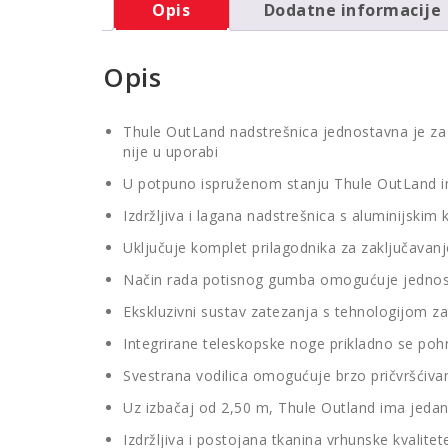
Opis
Dodatne informacije
Opis
Thule OutLand nadstrešnica jednostavna je za 
nije u uporabi
U potpuno ispruženom stanju Thule OutLand 
Izdržljiva i lagana nadstrešnica s aluminijskim
Uključuje komplet prilagodnika za zaključavan
Način rada potisnog gumba omogućuje jednos
Ekskluzivni sustav zatezanja s tehnologijom z
Integrirane teleskopske noge prikladno se pohr
Svestrana vodilica omogućuje brzo pričvršćiva
Uz izbačaj od 2,50 m, Thule Outland ima jedan 
Izdržljiva i postojana tkanina vrhunske kvalit