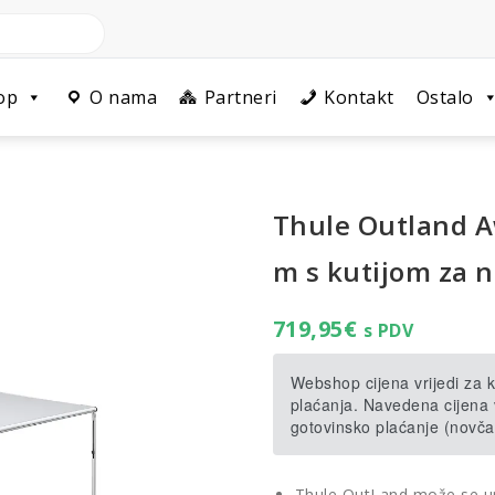
op
O nama
Partneri
Kontakt
Ostalo
Thule Outland A
m s kutijom za 
719,95
€
s PDV
Webshop cijena vrijedi za
plaćanja. Navedena cijena v
gotovinsko plaćanje (novča
Thule OutLand može se up