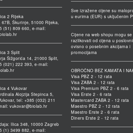
Sve izražene cijene su malopr
ica 2 Rijeka
u eurima (EUR) s uključenim 
 67B, Škurinje, 51000 Rijeka,
85 (51) 809 660, e-mail:
biolab.hr
Cijene na web shopu mogu se
razlikovati od cijena u poslov
ovisno o posebnim akcijama i
ca 3 Split
promocijama
rja Šižgorića 14, 21000 Split,
85 (021) 222 393, e-mail:
iolab.hr
OBROČNO BEZ KAMATA I NA
Visa PBZ 2 - 12 rata
Visa ZABA 2 - 12 rata
ica 4 Vukovar
Visa Premium PBZ 2 - 6 rata
rdinala Alojzija Stepinca 5,
Visa Erste 2 - 6 rata
ukovar, tel: +385 (032) 211
Mastercard ZABA 2 - 12 rata
mail:
vukovar@biolab.hr
Maestro PBZ 2 - 12 rata
Maestro Erste 2 - 6 rata
Diners Erste 2 - 12 rata
daja: Ilica 348, 10000 Zagreb
85 (1) 3499 882, e-mail: