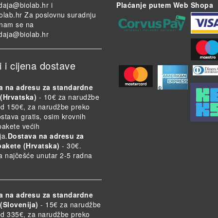
daja@biolab.hr
i
Plaćanje putem Web Shopa
olab.hr
Za poslovnu suradnju
i nam se na
daja@biolab.hr
i i cijena dostave
a na adresu za standardne
(Hrvatska)
- 10€ za narudžbe
d 150€, za narudžbe preko
stava gratis, osim krovnih
 pakete većih
ja.
Dostava na adresu za
pakete (Hrvatska)
- 30€.
a najčešće unutar 2-5 radna
a na adresu za standardne
(Slovenija)
- 15€ za narudžbe
d 335€, za narudžbe preko