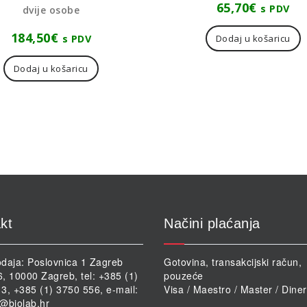
65,70
€
s PDV
dvije osobe
184,50
€
s PDV
Dodaj u košaricu
Dodaj u košaricu
kt
Načini plaćanja
daja: Poslovnica 1 Zagreb
Gotovina, transakcijski račun,
46, 10000 Zagreb, tel: +385 (1)
pouzeće
3, +385 (1) 3750 556, e-mail:
Visa / Maestro / Master / Dine
@biolab.hr