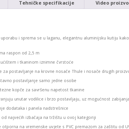
Tehničke specifikacije
Video proizv
uporabu i sprema se u laganu, elegantnu aluminijsku kutiju kako
ima raspon od 2,5 m
 kućištem i tkaninom iznimne čvrstoće
je za postavljanje na krovne nosače Thule i nosače drugih proiz
tavno postavljanje samo jedne osobe
atezne kopče za savršenu napetost tkanine
anjuju unutar vodilice i brzo postavljaju, uz mogućnost zabijanja
nje dodataka i panela nadstrešnice
od najvećih izbačaja na tržištu u ovoj kategoriji
ete otporna na vremenske uvjete s PVC premazom za zaštitu od UV