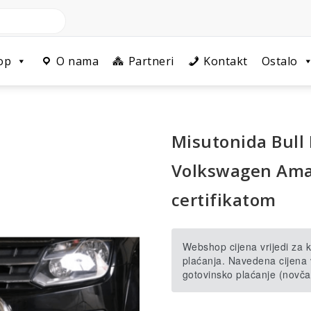
op
O nama
Partneri
Kontakt
Ostalo
Misutonida Bull
Volkswagen Amar
certifikatom
Webshop cijena vrijedi za
plaćanja. Navedena cijena v
gotovinsko plaćanje (novča