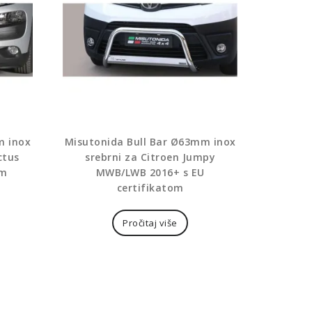
m inox
Misutonida Bull Bar Ø63mm inox
ctus
srebrni za Citroen Jumpy
om
MWB/LWB 2016+ s EU
certifikatom
Pročitaj više