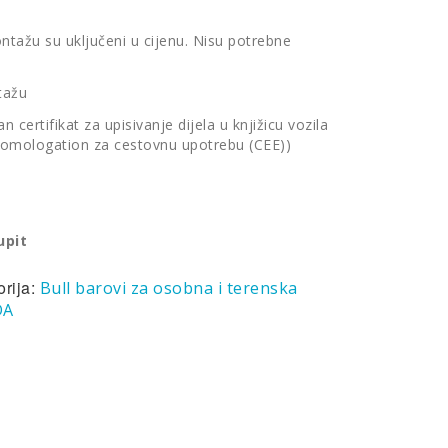
ontažu su uključeni u cijenu. Nisu potrebne
tažu
 certifikat za upisivanje dijela u knjižicu vozila
 Homologation za cestovnu upotrebu (CEE))
upit
orija:
Bull barovi za osobna i terenska
DA