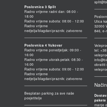
split@b
Poslovnica 3 Split
Radno vrijeme radni dan: 08:00 -
18:00
Poslovn
Radno vrijeme subota: 08:00 - 12:00
Ulica ka
Radno vrijeme
32000 V
nedjelja/blagdan/praznik: zatvoreno
846, e-
Poslovnica 4 Vukovar
Velepro
Radno vrijeme ponedjeljak: 09:00 -
tel: +3
16:00
velepro
Radno vrijeme utorak-petak: 08:30 -
info@bi
16:00
obratit
Radno vrijeme subota: 09:00 - 12:00
velepro
Radno vrijeme
nedjelja/blagdan/praznik: zatvoreno
Način
Besplatan parking za sve naše
Dostav
posjetitelje
pakete 
manje o