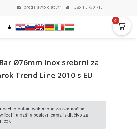
prodaja@biolab.hr
+385 1 3750 713
0
 Bar Ø76mm inox srebrni za
ok Trend Line 2010 s EU
 kupovine putem web shopa za sve načine
rijedi i u našim poslovnicama isključivo za
nice).