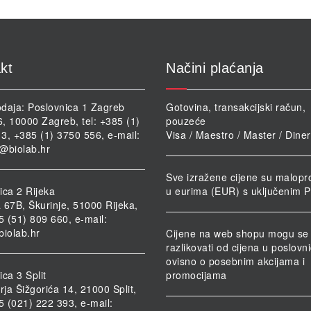
kt
Načini plaćanja
daja: Poslovnica 1 Zagreb
Gotovina, transakcijski račun,
46, 10000 Zagreb, tel: +385 (1)
pouzeće
3, +385 (1) 3750 556, e-mail:
Visa / Maestro / Master / Dine
@biolab.hr
Sve izražene cijene su malopr
ica 2 Rijeka
u eurima (EUR) s uključenim 
 67B, Škurinje, 51000 Rijeka,
85 (51) 809 660, e-mail:
biolab.hr
Cijene na web shopu mogu se
razlikovati od cijena u poslov
ovisno o posebnim akcijama i
ca 3 Split
promocijama
rja Šižgorića 14, 21000 Split,
85 (021) 222 393, e-mail: