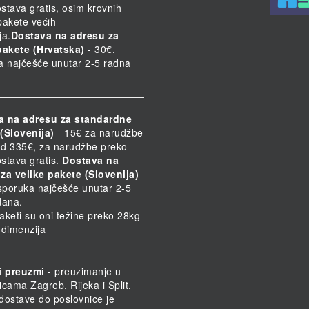
stava gratis, osim krovnih
 pakete većih
ja.
Dostava na adresu za
pakete (Hrvatska)
- 30€.
a najčešće unutar 2-5 radna
a na adresu za standardne
(Slovenija)
- 15€ za narudžbe
d 335€, za narudžbe preko
stava gratis.
Dostava na
za velike pakete (Slovenija)
Isporuka najčešće unutar 2-5
dana.
paketi su oni težine preko 28kg
h dimenzija
i preuzmi
- preuzimanje u
icama Zagreb, Rijeka i Split.
dostave do poslovnice je