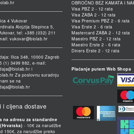
iolab.hr
OBROČNO BEZ KAMATA I NA
Visa PBZ 2 - 12 rata
Visa ZABA 2 - 12 rata
ica 4 Vukovar
Visa Premium PBZ 2 - 6 rata
rdinala Alojzija Stepinca 5,
Visa Erste 2 - 6 rata
ukovar, tel: +385 (032) 211
Mastercard ZABA 2 - 12 rata
mail:
vukovar@biolab.hr
Maestro PBZ 2 - 12 rata
Maestro Erste 2 - 6 rata
Diners Erste 2 - 12 rata
daja: Ilica 348, 10000 Zagreb
85 (1) 3499 882, e-mail:
daja@biolab.hr
i
Plaćanje putem Web Shopa
olab.hr
Za poslovnu suradnju
i nam se na
daja@biolab.hr
i i cijena dostave
a na adresu za standardne
(Hrvatska)
- 10€ za narudžbe
d 150€, za narudžbe preko