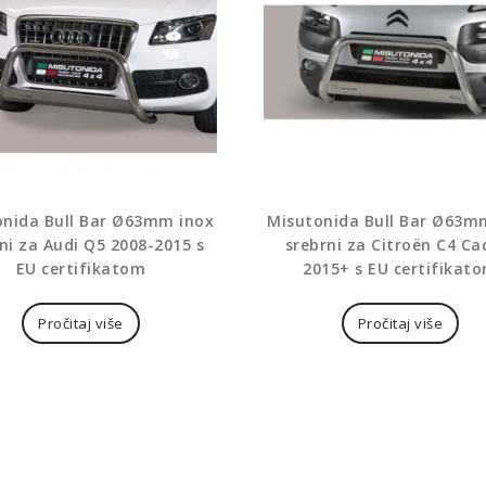
onida Bull Bar Ø63mm inox
Misutonida Bull Bar Ø63m
ni za Audi Q5 2008-2015 s
srebrni za Citroën C4 Ca
EU certifikatom
2015+ s EU certifikat
Pročitaj više
Pročitaj više