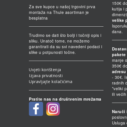
150€ do
Za sve kupce u našoj trgovini prva
kutija i
montaža na Thule asortiman je
dimenzi
besplatna
velike 
Isporuk
dana.
Trudimo se dati što bolji i točniji opis i
sliku. Unatoč tome, ne možemo
garantirati da su svi navedeni podaci i
Dostav
slike u potpunosti točne.
pakete 
manje o
350€ do
Uvjeti korištenja
adresu 
Izjava privatnosti
- 30€. 
Upravljajte kolačićima
radnih 
*veliki 
ili veći
Pratite nas na društvenim mrežama
Naruči 
poslovn
Usluga 