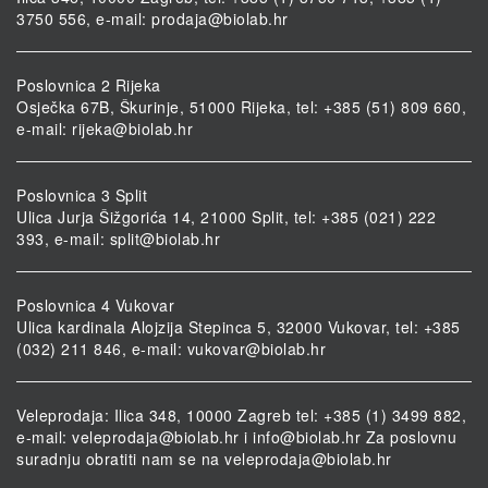
3750 556, e-mail:
prodaja@biolab.hr
Poslovnica 2 Rijeka
Osječka 67B, Škurinje, 51000 Rijeka, tel: +385 (51) 809 660,
e-mail:
rijeka@biolab.hr
Poslovnica 3 Split
Ulica Jurja Šižgorića 14, 21000 Split, tel: +385 (021) 222
393, e-mail:
split@biolab.hr
Poslovnica 4 Vukovar
Ulica kardinala Alojzija Stepinca 5, 32000 Vukovar, tel: +385
(032) 211 846, e-mail:
vukovar@biolab.hr
Veleprodaja: Ilica 348, 10000 Zagreb tel: +385 (1) 3499 882,
e-mail:
veleprodaja@biolab.hr
i
info@biolab.hr
Za poslovnu
suradnju obratiti nam se na
veleprodaja@biolab.hr