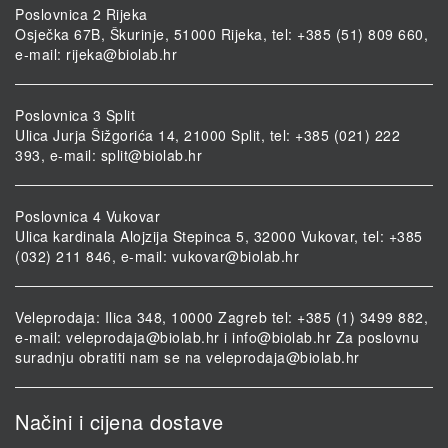
Poslovnica 2 Rijeka
Osječka 67B, Škurinje, 51000 Rijeka, tel: +385 (51) 809 660,
e-mail:
rijeka@biolab.hr
Poslovnica 3 Split
Ulica Jurja Šižgorića 14, 21000 Split, tel: +385 (021) 222
393, e-mail:
split@biolab.hr
Poslovnica 4 Vukovar
Ulica kardinala Alojzija Stepinca 5, 32000 Vukovar, tel: +385
(032) 211 846, e-mail:
vukovar@biolab.hr
Veleprodaja: Ilica 348, 10000 Zagreb tel: +385 (1) 3499 882,
e-mail:
veleprodaja@biolab.hr
i
info@biolab.hr
Za poslovnu
suradnju obratiti nam se na
veleprodaja@biolab.hr
Načini i cijena dostave