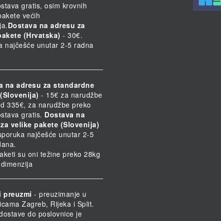
stava gratis, osim krovnih
 pakete većih
ja.
Dostava na adresu za
pakete (Hrvatska)
- 30€.
a najčešće unutar 2-5 radna
a na adresu za standardne
(Slovenija)
- 15€ za narudžbe
d 335€, za narudžbe preko
stava gratis.
Dostava na
za velike pakete (Slovenija)
Isporuka najčešće unutar 2-5
dana.
paketi su oni težine preko 28kg
h dimenzija
i preuzmi
- preuzimanje u
icama Zagreb, Rijeka i Split.
dostave do poslovnice je