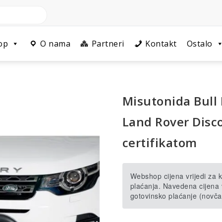
op
O nama
Partneri
Kontakt
Ostalo
Misutonida Bull
Land Rover Disco
certifikatom
Webshop cijena vrijedi za
plaćanja. Navedena cijena v
gotovinsko plaćanje (novča