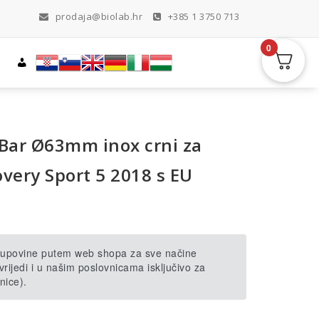
prodaja@biolab.hr
+385 1 3750 713
0
 Bar Ø63mm inox crni za
very Sport 5 2018 s EU
 kupovine putem web shopa za sve načine
rijedi i u našim poslovnicama isključivo za
nice).