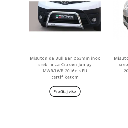
Misutonida Bull Bar Ø63mm inox
Misut
srebrni za Citroen Jumpy
sreb
MWB/LWB 2016+ s EU
2
certifikatom
Pročitaj više