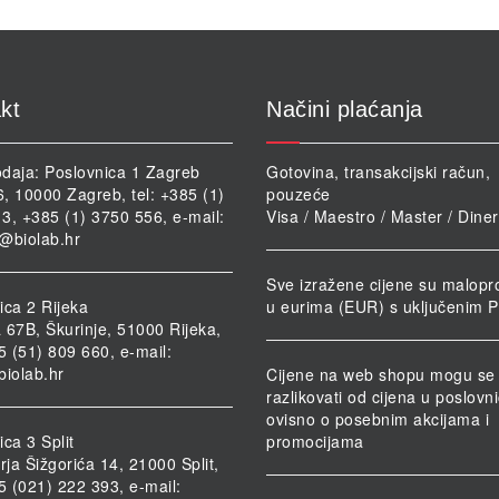
kt
Načini plaćanja
daja: Poslovnica 1 Zagreb
Gotovina, transakcijski račun,
46, 10000 Zagreb, tel: +385 (1)
pouzeće
3, +385 (1) 3750 556, e-mail:
Visa / Maestro / Master / Dine
@biolab.hr
Sve izražene cijene su malopr
ica 2 Rijeka
u eurima (EUR) s uključenim 
 67B, Škurinje, 51000 Rijeka,
85 (51) 809 660, e-mail:
biolab.hr
Cijene na web shopu mogu se
razlikovati od cijena u poslov
ovisno o posebnim akcijama i
ca 3 Split
promocijama
rja Šižgorića 14, 21000 Split,
85 (021) 222 393, e-mail: