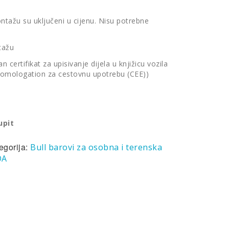
ontažu su uključeni u cijenu. Nisu potrebne
tažu
 certifikat za upisivanje dijela u knjižicu vozila
 Homologation za cestovnu upotrebu (CEE))
upit
egorija:
Bull barovi za osobna i terenska
DA