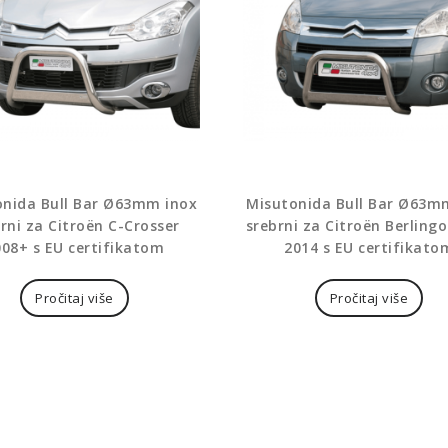
onida Bull Bar Ø63mm inox
Misutonida Bull Bar Ø63m
rni za Citroën C-Crosser
srebrni za Citroën Berlingo
008+ s EU certifikatom
2014 s EU certifikato
Pročitaj više
Pročitaj više