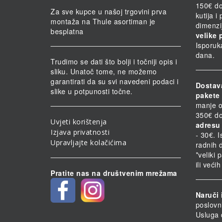
150€ do
Za sve kupce u našoj trgovini prva
kutija i
montaža na Thule asortiman je
dimenzi
besplatna
velike 
Isporuk
dana.
Trudimo se dati što bolji i točniji opis i
sliku. Unatoč tome, ne možemo
garantirati da su svi navedeni podaci i
Dostav
slike u potpunosti točne.
pakete 
manje o
350€ do
Uvjeti korištenja
adresu 
Izjava privatnosti
- 30€. 
Upravljajte kolačićima
radnih 
*veliki 
ili veći
Pratite nas na društvenim mrežama
Naruči 
poslovn
Usluga 