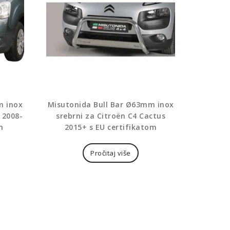
m inox
Misutonida Bull Bar Ø63mm inox
 2008-
srebrni za Citroën C4 Cactus
m
2015+ s EU certifikatom
Pročitaj više