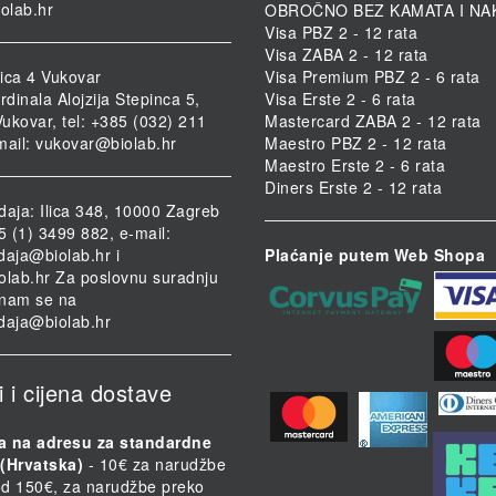
iolab.hr
OBROČNO BEZ KAMATA I NA
Visa PBZ 2 - 12 rata
Visa ZABA 2 - 12 rata
ica 4 Vukovar
Visa Premium PBZ 2 - 6 rata
rdinala Alojzija Stepinca 5,
Visa Erste 2 - 6 rata
ukovar, tel: +385 (032) 211
Mastercard ZABA 2 - 12 rata
mail:
vukovar@biolab.hr
Maestro PBZ 2 - 12 rata
Maestro Erste 2 - 6 rata
Diners Erste 2 - 12 rata
daja: Ilica 348, 10000 Zagreb
85 (1) 3499 882, e-mail:
daja@biolab.hr
i
Plaćanje putem Web Shopa
olab.hr
Za poslovnu suradnju
i nam se na
daja@biolab.hr
i i cijena dostave
a na adresu za standardne
(Hrvatska)
- 10€ za narudžbe
d 150€, za narudžbe preko