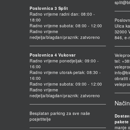
split@b
Poslovnica 3 Split
Radno vrijeme radni dan: 08:00 -
18:00
Poslovn
Radno vrijeme subota: 08:00 - 12:00
Ulica ka
Radno vrijeme
32000 V
nedjelja/blagdan/praznik: zatvoreno
846, e-
Poslovnica 4 Vukovar
Velepro
Radno vrijeme ponedjeljak: 09:00 -
tel: +3
16:00
velepro
Radno vrijeme utorak-petak: 08:30 -
info@bi
16:00
obratit
Radno vrijeme subota: 09:00 - 12:00
velepro
Radno vrijeme
nedjelja/blagdan/praznik: zatvoreno
Način
Besplatan parking za sve naše
Dostav
posjetitelje
pakete 
manje o