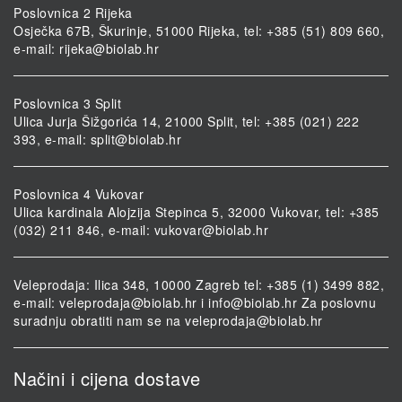
Poslovnica 2 Rijeka
Osječka 67B, Škurinje, 51000 Rijeka, tel: +385 (51) 809 660,
e-mail:
rijeka@biolab.hr
Poslovnica 3 Split
Ulica Jurja Šižgorića 14, 21000 Split, tel: +385 (021) 222
393, e-mail:
split@biolab.hr
Poslovnica 4 Vukovar
Ulica kardinala Alojzija Stepinca 5, 32000 Vukovar, tel: +385
(032) 211 846, e-mail:
vukovar@biolab.hr
Veleprodaja: Ilica 348, 10000 Zagreb tel: +385 (1) 3499 882,
e-mail:
veleprodaja@biolab.hr
i
info@biolab.hr
Za poslovnu
suradnju obratiti nam se na
veleprodaja@biolab.hr
Načini i cijena dostave