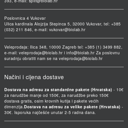
393, e-mail:
split@biolab.hr
Poslovnica 4 Vukovar
Ulica kardinala Alojzija Stepinca 5, 32000 Vukovar, tel: +385
(032) 211 846, e-mail:
vukovar@biolab.hr
Veleprodaja: Ilica 348, 10000 Zagreb tel: +385 (1) 3499 882,
e-mail:
veleprodaja@biolab.hr
i
info@biolab.hr
Za poslovnu
suradnju obratiti nam se na
veleprodaja@biolab.hr
Načini i cijena dostave
Dostava na adresu za standardne pakete (Hrvatska)
- 10€
za narudžbe manje od 150€, za narudžbe preko 150€
dostava gratis, osim krovnih kutija i pakete većih
dimenzija.
Dostava na adresu za velike pakete (Hrvatska)
-
30€. Isporuka najčešće unutar 2-5 radna dana.