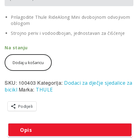
Prilagodite Thule RideAlong Mini dvobojnom odvojivom
oblogom
Strojno periv i vodoodbojan, jednostavan za čišćenje
Na stanju
Thule
Dodaj u košaricu
RideAlong
Mini
Padding
-
SKU:
100403
Kategorija:
Dodaci za dječje sjedalice za
dvobojna
Marka:
bicikl
THULE
odvojiva
obloga
količina
Podijeli
Opis