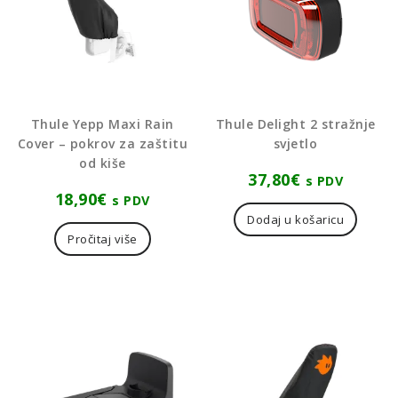
Thule Yepp Maxi Rain
Thule Delight 2 stražnje
Cover – pokrov za zaštitu
svjetlo
od kiše
37,80
€
s PDV
18,90
€
s PDV
Dodaj u košaricu
Pročitaj više