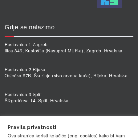
Gdje se nalazimo
Poslovnica 1 Zagreb
Ilica 346, Kustošija (Nasuprot MUP-a), Zagreb, Hrvatska
Poslovnica 2 Rijeka
Osječka 67B, Škurinje (sivo crvena kuća), Rijeka, Hrvatska
Poslovnica 3 Split
Šižgorićeva 14, Split, Hrvatska
Poslovnica 4 Vukovar
Ulica kardinala Alojzija Stepinca 5, Vukovar, Hrvatska
Pravila privatnosti
Ova stranica koristi kolačiće (eng. cookies) kako bi Vam