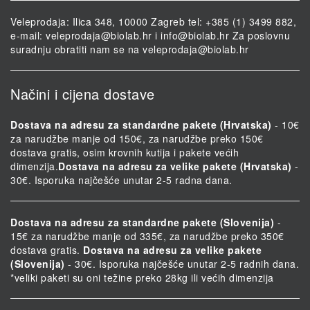
Veleprodaja: Ilica 348, 10000 Zagreb tel: +385 (1) 3499 882,
e-mail:
veleprodaja@biolab.hr
i
info@biolab.hr
Za poslovnu
suradnju obratiti nam se na
veleprodaja@biolab.hr
Načini i cijena dostave
Dostava na adresu za standardne pakete (Hrvatska)
- 10€
za narudžbe manje od 150€, za narudžbe preko 150€
dostava gratis, osim krovnih kutija i pakete većih
dimenzija.
Dostava na adresu za velike pakete (Hrvatska)
-
30€. Isporuka najčešće unutar 2-5 radna dana.
Dostava na adresu za standardne pakete (Slovenija)
-
15€ za narudžbe manje od 335€, za narudžbe preko 350€
dostava gratis.
Dostava na adresu za velike pakete
(Slovenija)
- 30€. Isporuka najčešće unutar 2-5 radnih dana.
*veliki paketi su oni težine preko 28kg ili većih dimenzija