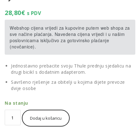
28,80
€
s PDV
Webshop cijena vrijedi za kupovine putem web shopa za
sve načine plaćanja. Navedena cijena vrijedi i u našim
poslovnicama isključivo za gotovinsko plaćanje
(novčanice).
Jednostavno prebacite svoju Thule prednju sjedalicu na
drugi bicikl s dodatnim adapterom.
Savršeno rješenje za obitelji u kojima dijete prevoze
dvije osobe
Na stanju
Thule
Dodaj u košaricu
Yepp
adapter
za
prednje