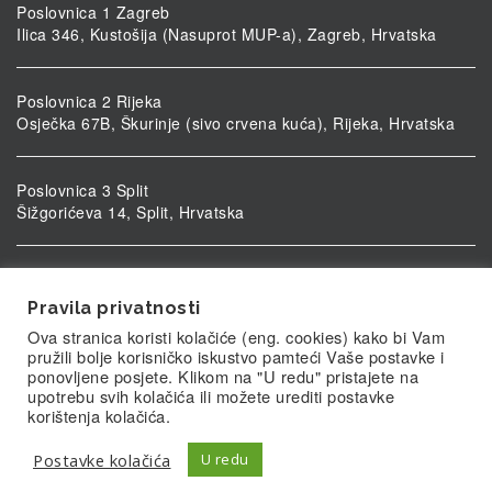
Poslovnica 1 Zagreb
Ilica 346, Kustošija (Nasuprot MUP-a), Zagreb, Hrvatska
Poslovnica 2 Rijeka
Osječka 67B, Škurinje (sivo crvena kuća), Rijeka, Hrvatska
Poslovnica 3 Split
Šižgorićeva 14, Split, Hrvatska
Poslovnica 4 Vukovar
Ulica kardinala Alojzija Stepinca 5, Vukovar, Hrvatska
Pravila privatnosti
Ova stranica koristi kolačiće (eng. cookies) kako bi Vam
pružili bolje korisničko iskustvo pamteći Vaše postavke i
ponovljene posjete. Klikom na "U redu" pristajete na
upotrebu svih kolačića ili možete urediti postavke
korištenja kolačića.
Postavke kolačića
U redu
© Biolab.hr 2026