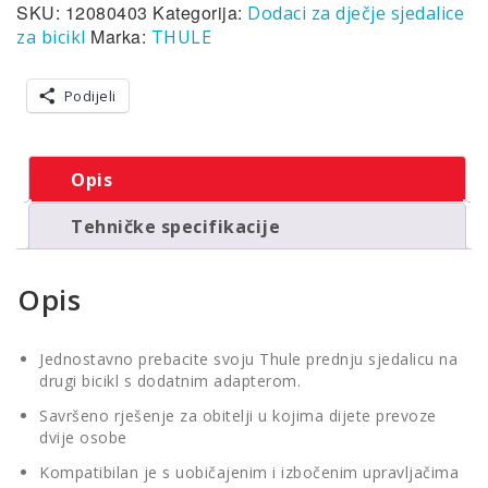
SKU:
12080403
Kategorija:
Dodaci za dječje sjedalice
sjedalice
količina
Marka:
za bicikl
THULE
Podijeli
Opis
Tehničke specifikacije
Opis
Jednostavno prebacite svoju Thule prednju sjedalicu na
drugi bicikl s dodatnim adapterom.
Savršeno rješenje za obitelji u kojima dijete prevoze
dvije osobe
Kompatibilan je s uobičajenim i izbočenim upravljačima