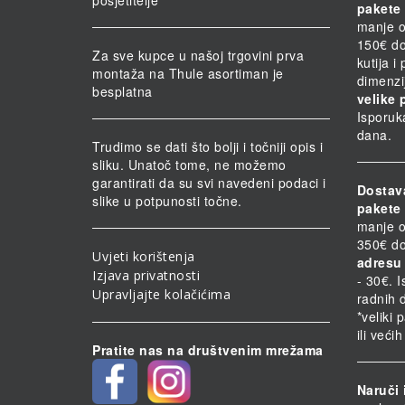
posjetitelje
pakete 
manje o
150€ do
Za sve kupce u našoj trgovini prva
kutija i
montaža na Thule asortiman je
dimenzi
besplatna
velike 
Isporuk
dana.
Trudimo se dati što bolji i točniji opis i
sliku. Unatoč tome, ne možemo
garantirati da su svi navedeni podaci i
Dostav
slike u potpunosti točne.
pakete 
manje o
350€ do
Uvjeti korištenja
adresu 
Izjava privatnosti
- 30€. 
Upravljajte kolačićima
radnih 
*veliki 
ili veći
Pratite nas na društvenim mrežama
Naruči 