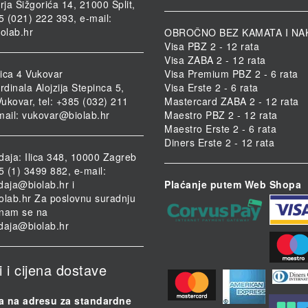
rja Šižgorića 14, 21000 Split,
85 (021) 222 393, e-mail:
iolab.hr
OBROČNO BEZ KAMATA I NA
Visa PBZ 2 - 12 rata
Visa ZABA 2 - 12 rata
ica 4 Vukovar
Visa Premium PBZ 2 - 6 rata
rdinala Alojzija Stepinca 5,
Visa Erste 2 - 6 rata
ukovar, tel: +385 (032) 211
Mastercard ZABA 2 - 12 rata
mail:
vukovar@biolab.hr
Maestro PBZ 2 - 12 rata
Maestro Erste 2 - 6 rata
Diners Erste 2 - 12 rata
daja: Ilica 348, 10000 Zagreb
85 (1) 3499 882, e-mail:
daja@biolab.hr
i
Plaćanje putem Web Shopa
olab.hr
Za poslovnu suradnju
i nam se na
daja@biolab.hr
i i cijena dostave
a na adresu za standardne