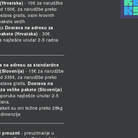
(Hrvatska)
- 10€ za narudžbe
d 150€, za narudžbe preko
stava gratis, osim krovnih
 pakete većih
ja.
Dostava na adresu za
pakete (Hrvatska)
- 30€.
a najčešće unutar 2-5 radna
a na adresu za standardne
(Slovenija)
- 15€ za narudžbe
d 335€, za narudžbe preko
stava gratis.
Dostava na
za velike pakete (Slovenija)
Isporuka najčešće unutar 2-5
dana.
paketi su oni težine preko 28kg
h dimenzija
i preuzmi
- preuzimanje u