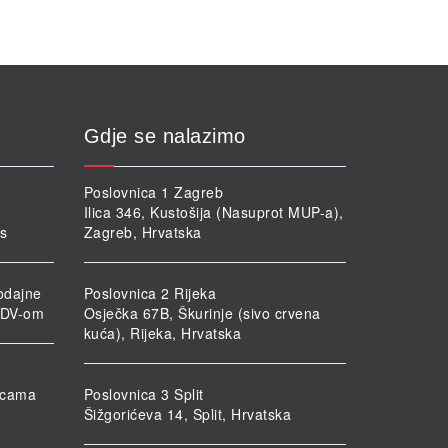
Gdje se nalazimo
Poslovnica 1 Zagreb
Ilica 346, Kustošija (Nasuprot MUP-a),
rs
Zagreb, Hrvatska
odajne
Poslovnica 2 Rijeka
PDV-om
Osječka 67B, Škurinje (sivo crvena
kuća), Rijeka, Hrvatska
nicama
Poslovnica 3 Split
Šižgorićeva 14, Split, Hrvatska