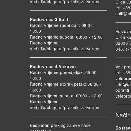
nedjelja/blagdan/praznik: zatvoreno
Ulica Ju
tel: +3
split@b
Poslovnica 3 Split
Radno vrijeme radni dan: 08:00 -
18:00
Poslovn
Radno vrijeme subota: 08:00 - 12:00
Ulica ka
Radno vrijeme
32000 V
nedjelja/blagdan/praznik: zatvoreno
846, e-
Poslovnica 4 Vukovar
Velepro
Radno vrijeme ponedjeljak: 09:00 -
tel: +3
16:00
velepro
Radno vrijeme utorak-petak: 08:30 -
info@bi
16:00
obratit
Radno vrijeme subota: 09:00 - 12:00
velepro
Radno vrijeme
nedjelja/blagdan/praznik: zatvoreno
Način
Besplatan parking za sve naše
Dostav