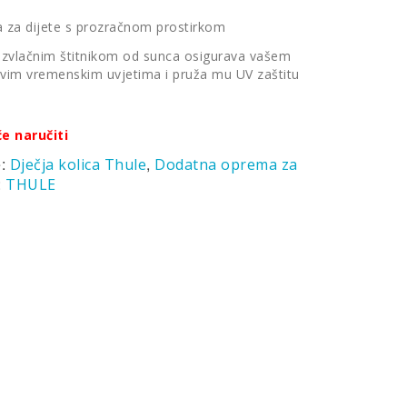
a za dijete s prozračnom prostirkom
 izvlačnim štitnikom od sunca osigurava vašem
svim vremenskim uvjetima i pruža mu UV zaštitu
će naručiti
e:
,
Dječja kolica Thule
Dodatna oprema za
:
THULE