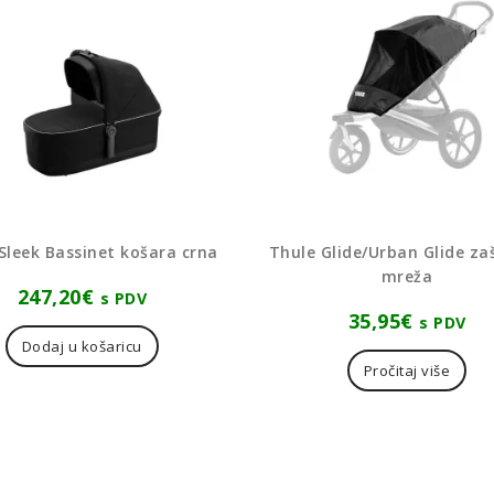
Sleek Bassinet košara crna
Thule Glide/Urban Glide za
mreža
247,20
€
s PDV
35,95
€
s PDV
Dodaj u košaricu
Pročitaj više