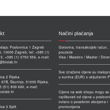
kt
Načini plaćanja
daja: Poslovnica 1 Zagreb
Gotovina, transakcijski račun,
46, 10000 Zagreb, tel: +385 (1)
pouzeće
3, +385 (1) 3750 556, e-mail:
Visa / Maestro / Master / Dine
@biolab.hr
Sve izražene cijene su malopr
ica 2 Rijeka
u eurima (EUR) s uključenim 
 67B, Škurinje, 51000 Rijeka,
85 (51) 809 660, e-mail:
biolab.hr
Cijene na web shopu mogu se
razlikovati od cijena u poslov
ovisno o posebnim akcijama i
ca 3 Split
promocijama