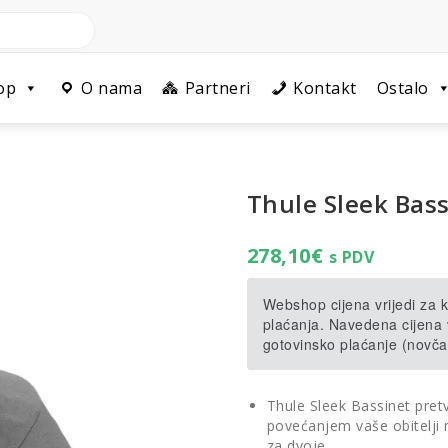
op
O nama
Partneri
Kontakt
Ostalo
Thule Sleek Bass
278,10
€
s PDV
Webshop cijena vrijedi za
plaćanja. Navedena cijena v
gotovinsko plaćanje (novča
Thule Sleek Bassinet pretv
povećanjem vaše obitelji m
za dvoje