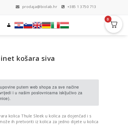
prodaja@biolab.hr
+385 1 3750 713
0
inet košara siva
 kupovine putem web shopa za sve načine
rijedi i u našim poslovnicama isključivo za
nice).
ara kolica Thule Sleek u kolica za dojenčad i s
ože ih pretvoriti iz kolica za jedno dijete u kolica