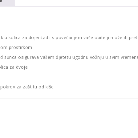
k u kolica za dojenčad i s povećanjem vaše obitelji može ih pretvo
čnom prostirkom
 od sunca osigurava vašem djetetu ugodnu vožnju u svim vremens
olica za dvoje
 pokrov za zaštitu od kiše