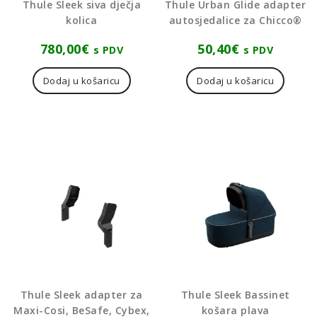
Thule Sleek siva dječja
Thule Urban Glide adapter
kolica
autosjedalice za Chicco®
780,00
€
50,40
€
s PDV
s PDV
Dodaj u košaricu
Dodaj u košaricu
Thule Sleek adapter za
Thule Sleek Bassinet
Maxi-Cosi, BeSafe, Cybex,
košara plava