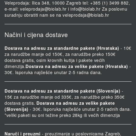
Veleprodaja: Ilica 348, 10000 Zagreb tel: +385 (1) 3499 882,
e-mail:
veleprodaja@biolab.hr
i
info@biolab.hr
Za poslovnu
suradnju obratiti nam se na
veleprodaja@biolab.hr
Načini i cijena dostave
Dostava na adresu za standardne pakete (Hrvatska)
- 10€
za narudžbe manje od 150€, za narudžbe preko 150€
dostava gratis, osim krovnih kutija i pakete većih
dimenzija.
Dostava na adresu za velike pakete (Hrvatska)
-
30€. Isporuka najčešće unutar 2-5 radna dana.
Dostava na adresu za standardne pakete (Slovenija)
-
15€ za narudžbe manje od 335€, za narudžbe preko 350€
dostava gratis.
Dostava na adresu za velike pakete
(Slovenija)
- 30€. Isporuka najčešće unutar 2-5 radnih dana.
*veliki paketi su oni težine preko 28kg ili većih dimenzija
Naruči i preuzmi
- preuzimanje u poslovnicama Zagreb,