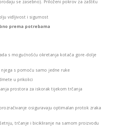
je prodaju se zasebno). Priloženi pokrov za zaštitu
ju vidljivost i sigurnost
asebno prema potrebama
, sada s mogućnošću okretanja kotača gore-dolje
 od njega s pomoću samo jedne ruke
dmete u prikolici
anja prostora za iskorak tijekom trčanja
a prozračivanje osiguravaju optimalan protok zraka
šetnju, trčanje i bicikliranje na samom proizvodu