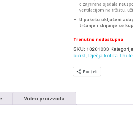
dizajnirana sjedala neusp
ventilacijom na tržištu, u
U paketu uključeni adap
trčanje i skijanje se 
Trenutno nedostupno
SKU:
10201033
Kategorij
,
bicikl
Dječja kolica Thule
Podijeli
e
Video proizvoda