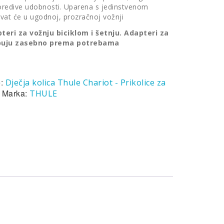
oredive udobnosti. Uparena s jedinstvenom
živat će u ugodnoj, prozračnoj vožnji
teri za vožnju biciklom i šetnju. Adapteri za
kupuju zasebno prema potrebama
e:
Dječja kolica Thule Chariot - Prikolice za
Marka:
THULE