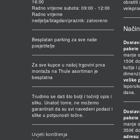
16:00
obratit
Radno vrijeme subota: 09:00 - 12:00
velepro
Radno vrijeme
nedjelja/blagdan/praznik: zatvoreno
Način
Besplatan parking za sve naše
Dostav
posjetitelje
pakete 
manje o
150€ do
Za sve kupce u našoj trgovini prva
kutija i
montaža na Thule asortiman je
dimenzi
besplatna
velike 
Isporuk
dana.
Trudimo se dati što bolji i točniji opis i
sliku. Unatoč tome, ne možemo
garantirati da su svi navedeni podaci i
Dostav
slike u potpunosti točne.
pakete 
manje o
350€ do
Uvjeti korištenja
adresu 