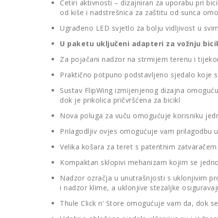
Četiri aktivnosti – dizajniran za uporabu pri bic
od kiše i nadstrešnica za zaštitu od sunca om
Ugrađeno LED svjetlo za bolju vidljivost u svim u
U paketu uključeni adapteri za vožnju bic
Za pojačani nadzor na strmijem terenu i tijek
Praktično potpuno podstavljeno sjedalo koje 
Sustav FlipWing izmijenjenog dizajna omogućuj
dok je prikolica pričvršćena za bicikl
Nova poluga za vuču omogućuje korisniku jedno
Prilagodljiv ovjes omogućuje vam prilagodbu ud
Velika košara za teret s patentnim zatvaračem 
Kompaktan sklopivi mehanizam kojim se jednost
Nadzor ozračja u unutrašnjosti s uklonjivim pr
i nadzor klime, a uklonjive stezaljke osigurava
Thule Click n’ Store omogućuje vam da, dok se 