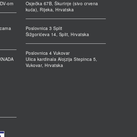
PDV-om
Osječka 67B, Škurinje (sivo crvena
kuća), Rijeka, Hrvatska
nicama
Poslovnica 3 Split
Šižgorićeva 14, Split, Hrvatska
Poslovnica 4 Vukovar
KNADA
Ulica kardinala Alojzija Stepinca 5,
Vukovar, Hrvatska