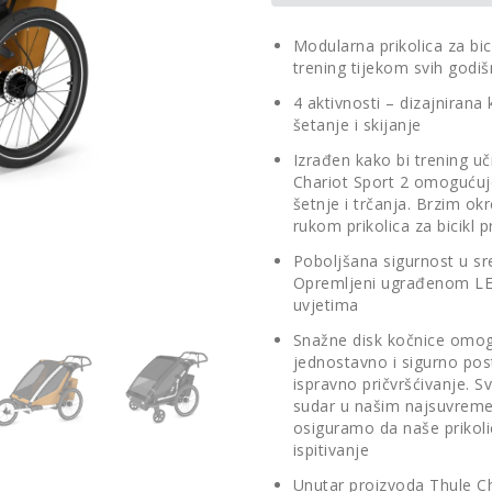
Modularna prikolica za bic
trening tijekom svih godi
4 aktivnosti – dizajnirana 
šetanje i skijanje
Izrađen kako bi trening u
Chariot Sport 2 omogućuje
šetnje i trčanja. Brzim 
rukom prikolica za bicikl 
Poboljšana sigurnost u sre
Opremljeni ugrađenom LED r
uvjetima
Snažne disk kočnice omogu
jednostavno i sigurno pos
ispravno pričvršćivanje. Sv
sudar u našim najsuvreme
osiguramo da naše prikol
ispitivanje
Unutar proizvoda Thule Ch