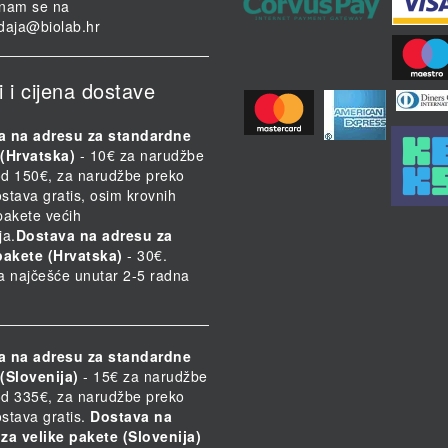
i nam se na
daja@biolab.hr
i i cijena dostave
a na adresu za standardne
(Hrvatska)
- 10€ za narudžbe
d 150€, za narudžbe preko
stava gratis, osim krovnih
 pakete većih
ja.
Dostava na adresu za
pakete (Hrvatska)
- 30€.
a najčešće unutar 2-5 radna
a na adresu za standardne
(Slovenija)
- 15€ za narudžbe
d 335€, za narudžbe preko
stava gratis.
Dostava na
za velike pakete (Slovenija)