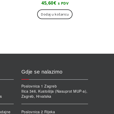
45,60
€
s PDV
Dodaj u košaricu
Gdje se nalazimo
Poslovnica 1 Zagreb
Ilica 346, Kustošija (Nasuprot MUP-a),
rs
Zagreb, Hrvatska
odajne
Poslovnica 2 Rijeka