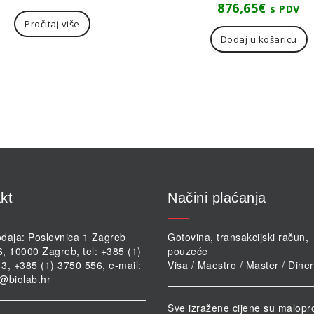
876,65
€
s PDV
Pročitaj više
Dodaj u košaricu
kt
Načini plaćanja
daja: Poslovnica 1 Zagreb
Gotovina, transakcijski račun,
46, 10000 Zagreb, tel: +385 (1)
pouzeće
3, +385 (1) 3750 556, e-mail:
Visa / Maestro / Master / Dine
@biolab.hr
Sve izražene cijene su malopr