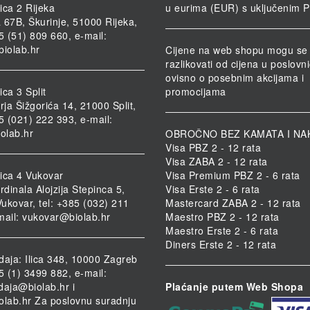
ica 2 Rijeka
u eurima (EUR) s uključenim 
 67B, Škurinje, 51000 Rijeka,
85 (51) 809 660, e-mail:
biolab.hr
Cijene na web shopu mogu se
razlikovati od cijena u poslov
ovisno o posebnim akcijama i
ca 3 Split
promocijama
rja Šižgorića 14, 21000 Split,
85 (021) 222 393, e-mail:
iolab.hr
OBROČNO BEZ KAMATA I NA
Visa PBZ 2 - 12 rata
Visa ZABA 2 - 12 rata
ica 4 Vukovar
Visa Premium PBZ 2 - 6 rata
rdinala Alojzija Stepinca 5,
Visa Erste 2 - 6 rata
ukovar, tel: +385 (032) 211
Mastercard ZABA 2 - 12 rata
mail:
vukovar@biolab.hr
Maestro PBZ 2 - 12 rata
Maestro Erste 2 - 6 rata
Diners Erste 2 - 12 rata
daja: Ilica 348, 10000 Zagreb
85 (1) 3499 882, e-mail:
daja@biolab.hr
i
Plaćanje putem Web Shopa
olab.hr
Za poslovnu suradnju