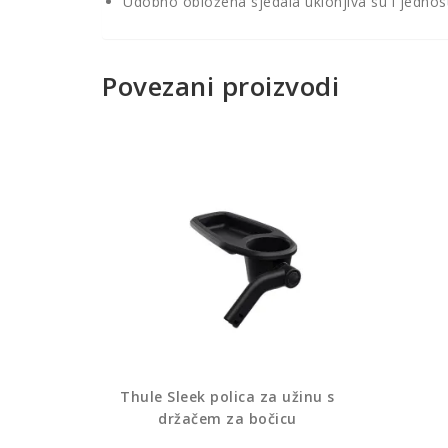
Udobno obložena sjedala uklonjiva su i jednos
Povezani proizvodi
Thule Sleek polica za užinu s
držačem za bočicu