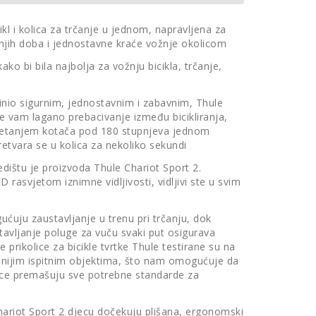
ikl i kolica za trčanje u jednom, napravljena za
šnjih doba i jednostavne kraće vožnje okolicom
kako bi bila najbolja za vožnju bicikla, trčanje,
činio sigurnim, jednostavnim i zabavnim, Thule
 vam lagano prebacivanje između bicikliranja,
okretanjem kotača pod 180 stupnjeva jednom
pretvara se u kolica za nekoliko sekundi
dištu je proizvoda Thule Chariot Sport 2.
asvjetom iznimne vidljivosti, vidljivi ste u svim
ćuju zaustavljanje u trenu pri trčanju, dok
tavljanje poluge za vuču svaki put osigurava
e prikolice za bicikle tvrtke Thule testirane su na
nijim ispitnim objektima, što nam omogućuje da
ice premašuju sve potrebne standarde za
ariot Sport 2 djecu dočekuju plišana, ergonomski