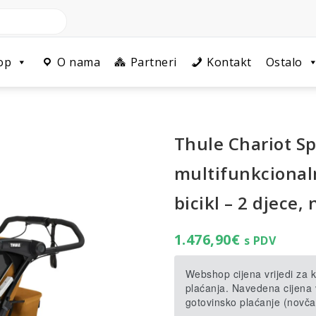
op
O nama
Partneri
Kontakt
Ostalo
Thule Chariot Sp
multifunkcionaln
bicikl – 2 djece,
1.476,90
€
s PDV
Webshop cijena vrijedi za
plaćanja. Navedena cijena v
gotovinsko plaćanje (novča