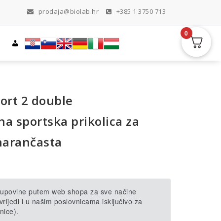
prodaja@biolab.hr
+385 1 3750 713
0
ort 2 double
a sportska prikolica za
 narančasta
 kupovine putem web shopa za sve načine
rijedi i u našim poslovnicama isključivo za
nice).