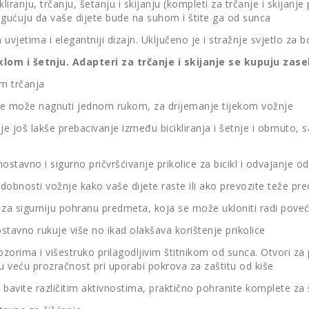
ikliranju, trčanju, šetanju i skijanju (kompleti za trčanje i skijan
ogućuju da vaše dijete bude na suhom i štite ga od sunca
vjetima i elegantniji dizajn. Uključeno je i stražnje svjetlo za bol
iklom i šetnju. Adapteri za trčanje i skijanje se kupuju z
om trčanja
se može nagnuti jednom rukom, za drijemanje tijekom vožnje
e još lakše prebacivanje između bicikliranja i šetnje i obrnuto
stavno i sigurno pričvršćivanje prikolice za bicikl i odvajanje
obnosti vožnje kako vaše dijete raste ili ako prevozite teže pre
za sigurniju pohranu predmeta, koja se može ukloniti radi poveć
avno rukuje više no ikad olakšava korištenje prikolice
ozorima i višestruko prilagodljivim štitnikom od sunca. Otvori z
ju veću prozračnost pri uporabi pokrova za zaštitu od kiše
bavite različitim aktivnostima, praktično pohranite komplete za 