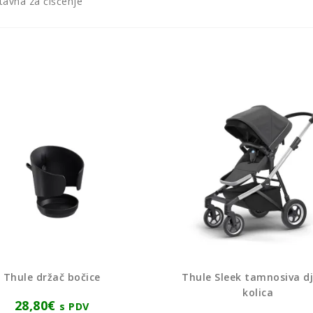
tavna za čišćenje
Thule držač bočice
Thule Sleek tamnosiva dj
kolica
28,80
€
s PDV