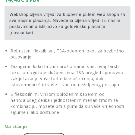
s PDV
Webshop cijena vrijedi za kupovine putem web shopa za
sve načine plaćanja. Navedena cijena vrijedi i u našim
poslovnicama isključivo za gotovinsko plaćanje
(novčanice).
Robustan, fleksibilan, TSA-odobren lokot za bezbrižno
putovanje
Dizajniran kako bi vam pružio miran san, ovaj čvrsti
lokot omogućuje službenicima TSA pregled i ponovno
zaključavanje vaše torbe bez oštećenja, dok
istovremeno štiti vaše stvari od neželjenog pristupa
S fleksibilnim, vinilom obloženim kabelom od
nehrđajućeg čelika i jednostavnim mehanizmom za
kombinaciju, možete biti sigurni da su vaše vrijednosti
sigurne i lako dostupne
Na stanju