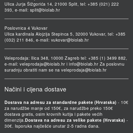
Ulica Jurja Šižgorića 14, 21000 Split, tel: +385 (021) 222
393, e-mail:
split@biolab.hr
Poslovnica 4 Vukovar
Ulica kardinala Alojzija Stepinca 5, 32000 Vukovar, tel: +385
(032) 211 846, e-mail:
vukovar@biolab.hr
Veleprodaja: Ilica 348, 10000 Zagreb tel: +385 (1) 3499 882,
e-mail:
veleprodaja@biolab.hr
i
info@biolab.hr
Za poslovnu
suradnju obratiti nam se na
veleprodaja@biolab.hr
Načini i cijena dostave
Dostava na adresu za standardne pakete (Hrvatska)
- 10€
za narudžbe manje od 150€, za narudžbe preko 150€
dostava gratis, osim krovnih kutija i pakete većih
dimenzija.
Dostava na adresu za velike pakete (Hrvatska)
-
30€. Isporuka najčešće unutar 2-5 radna dana.