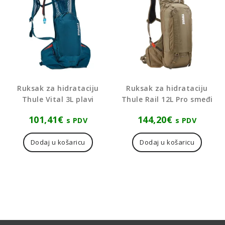
Ruksak za hidrataciju
Ruksak za hidrataciju
Thule Vital 3L plavi
Thule Rail 12L Pro smeđi
101,41
€
144,20
€
s PDV
s PDV
Dodaj u košaricu
Dodaj u košaricu