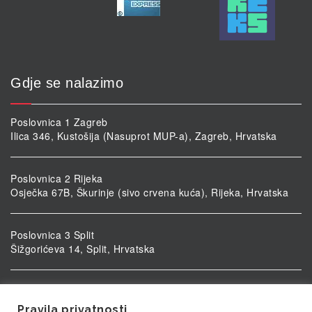
Gdje se nalazimo
Poslovnica 1 Zagreb
Ilica 346, Kustošija (Nasuprot MUP-a), Zagreb, Hrvatska
Poslovnica 2 Rijeka
Osječka 67B, Škurinje (sivo crvena kuća), Rijeka, Hrvatska
Poslovnica 3 Split
Šižgorićeva 14, Split, Hrvatska
Poslovnica 4 Vukovar
Ulica kardinala Alojzija Stepinca 5, Vukovar, Hrvatska
Pravila privatnosti