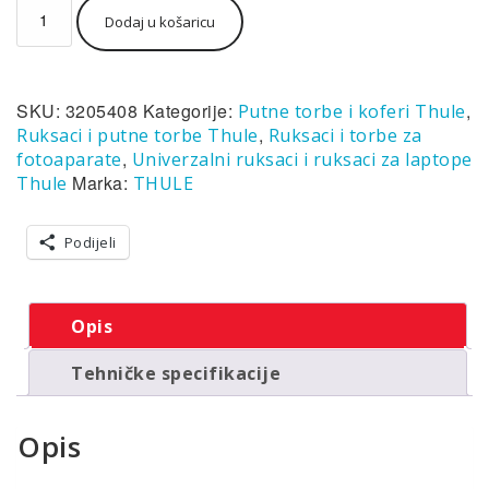
Thule
Dodaj u košaricu
TSA
sigurnosna
brava
količina
SKU:
3205408
Kategorije:
,
Putne torbe i koferi Thule
,
Ruksaci i putne torbe Thule
Ruksaci i torbe za
,
fotoaparate
Univerzalni ruksaci i ruksaci za laptope
Marka:
Thule
THULE
Podijeli
Opis
Tehničke specifikacije
Opis