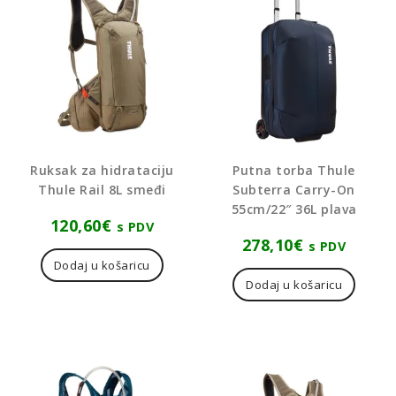
Ruksak za hidrataciju
Putna torba Thule
Thule Rail 8L smeđi
Subterra Carry-On
55cm/22″ 36L plava
120,60
€
s PDV
278,10
€
s PDV
Dodaj u košaricu
Dodaj u košaricu