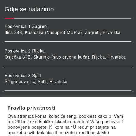
Gdje se nalazimo
Poslovnica 1 Zagreb
Ilica 346, Kustošija (Nasuprot MUP-a), Zagreb, Hrvatska
Poslovnica 2 Rijeka
Osječka 67B, Škurinje (sivo crvena kuća), Rijeka, Hrvatska
Poslovnica 3 Split
Šižgorićeva 14, Split, Hrvatska
Poslovnica 4 Vukovar
Ulica kardinala Alojzija Stepinca 5, Vukovar, Hrvatska
Pravila privatnosti
Ova stranica koristi kolačiće (eng. cookies) kako bi Vam
pružili bolje korisničko iskustvo pamteći Vaše postavke i
ponovljene posjete. Klikom na "U redu" pristajete na
upotrebu svih kolačića ili možete urediti postavke