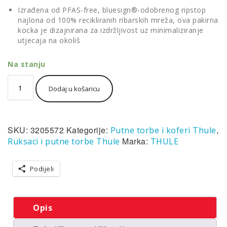
Izrađena od PFAS-free, bluesign®-odobrenog ripstop
najlona od 100% recikliranih ribarskih mreža, ova pakirna
kocka je dizajnirana za izdržljivost uz minimaliziranje
utjecaja na okoliš
Na stanju
Thule
Dodaj u košaricu
packing
cube
kocka
za
SKU:
3205572
Kategorije:
,
Putne torbe i koferi Thule
pakiranje
srednja
Marka:
Ruksaci i putne torbe Thule
THULE
bijela
količina
Podijeli
Opis