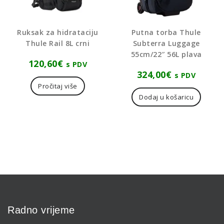
Ruksak za hidrataciju
Putna torba Thule
Thule Rail 8L crni
Subterra Luggage
55cm/22″ 56L plava
120,60
€
s PDV
324,00
€
s PDV
Pročitaj više
Dodaj u košaricu
Radno vrijeme