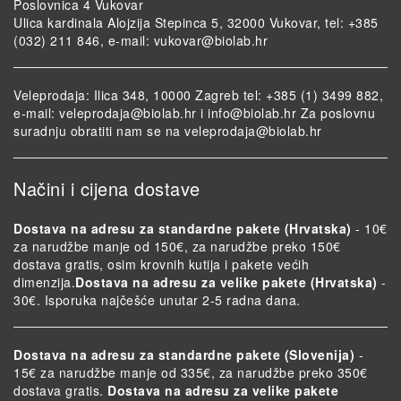
Poslovnica 4 Vukovar
Ulica kardinala Alojzija Stepinca 5, 32000 Vukovar, tel: +385
(032) 211 846, e-mail:
vukovar@biolab.hr
Veleprodaja: Ilica 348, 10000 Zagreb tel: +385 (1) 3499 882,
e-mail:
veleprodaja@biolab.hr
i
info@biolab.hr
Za poslovnu
suradnju obratiti nam se na
veleprodaja@biolab.hr
Načini i cijena dostave
Dostava na adresu za standardne pakete (Hrvatska)
- 10€
za narudžbe manje od 150€, za narudžbe preko 150€
dostava gratis, osim krovnih kutija i pakete većih
dimenzija.
Dostava na adresu za velike pakete (Hrvatska)
-
30€. Isporuka najčešće unutar 2-5 radna dana.
Dostava na adresu za standardne pakete (Slovenija)
-
15€ za narudžbe manje od 335€, za narudžbe preko 350€
dostava gratis.
Dostava na adresu za velike pakete