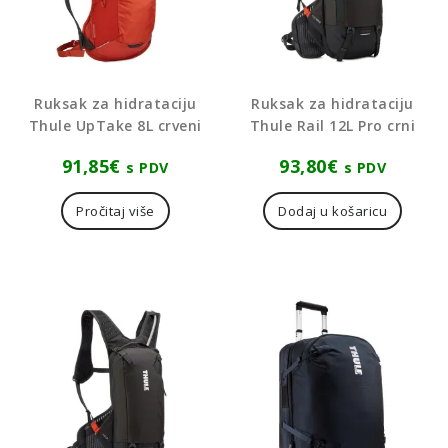
Ruksak za hidrataciju
Ruksak za hidrataciju
Thule UpTake 8L crveni
Thule Rail 12L Pro crni
91,85
€
93,80
€
s PDV
s PDV
Pročitaj više
Dodaj u košaricu