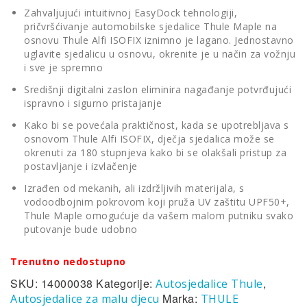
Zahvaljujući intuitivnoj EasyDock tehnologiji,
pričvršćivanje automobilske sjedalice Thule Maple na
osnovu Thule Alfi ISOFIX iznimno je lagano. Jednostavno
uglavite sjedalicu u osnovu, okrenite je u način za vožnju
i sve je spremno
Središnji digitalni zaslon eliminira nagađanje potvrđujući
ispravno i sigurno pristajanje
Kako bi se povećala praktičnost, kada se upotrebljava s
osnovom Thule Alfi ISOFIX, dječja sjedalica može se
okrenuti za 180 stupnjeva kako bi se olakšali pristup za
postavljanje i izvlačenje
Izrađen od mekanih, ali izdržljivih materijala, s
vodoodbojnim pokrovom koji pruža UV zaštitu UPF50+,
Thule Maple omogućuje da vašem malom putniku svako
putovanje bude udobno
Trenutno nedostupno
SKU:
14000038
Kategorije:
,
Autosjedalice Thule
Marka:
Autosjedalice za malu djecu
THULE