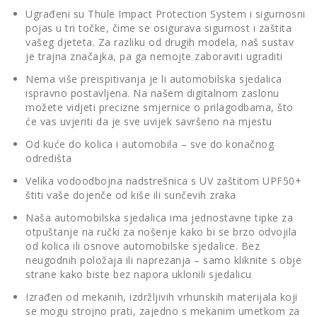
Ugrađeni su Thule Impact Protection System i sigurnosni
pojas u tri točke, čime se osigurava sigurnost i zaštita
vašeg djeteta. Za razliku od drugih modela, naš sustav
je trajna značajka, pa ga nemojte zaboraviti ugraditi
Nema više preispitivanja je li automobilska sjedalica
ispravno postavljena. Na našem digitalnom zaslonu
možete vidjeti precizne smjernice o prilagodbama, što
će vas uvjeriti da je sve uvijek savršeno na mjestu
Od kuće do kolica i automobila – sve do konačnog
odredišta
Velika vodoodbojna nadstrešnica s UV zaštitom UPF50+
štiti vaše dojenče od kiše ili sunčevih zraka
Naša automobilska sjedalica ima jednostavne tipke za
otpuštanje na ručki za nošenje kako bi se brzo odvojila
od kolica ili osnove automobilske sjedalice. Bez
neugodnih položaja ili naprezanja – samo kliknite s obje
strane kako biste bez napora uklonili sjedalicu
Izrađen od mekanih, izdržljivih vrhunskih materijala koji
se mogu strojno prati, zajedno s mekanim umetkom za