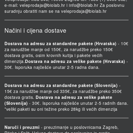
e-mail:
veleprodaja@biolab.hr
i
info@biolab.hr
Za poslovnu
suradnju obratiti nam se na
veleprodaja@biolab.hr
Načini i cijena dostave
Dostava na adresu za standardne pakete (Hrvatska)
- 10€
za narudžbe manje od 150€, za narudžbe preko 150€
dostava gratis, osim krovnih kutija i pakete većih
dimenzija.
Dostava na adresu za velike pakete (Hrvatska)
-
30€. Isporuka najčešće unutar 2-5 radna dana.
Dostava na adresu za standardne pakete (Slovenija)
-
15€ za narudžbe manje od 335€, za narudžbe preko 350€
dostava gratis.
Dostava na adresu za velike pakete
(Slovenija)
- 30€. Isporuka najčešće unutar 2-5 radnih dana.
*veliki paketi su oni težine preko 28kg ili većih dimenzija
Naruči i preuzmi
- preuzimanje u poslovnicama Zagreb,