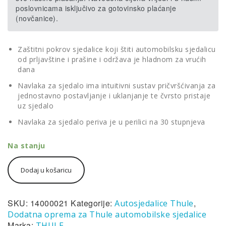
poslovnicama isključivo za gotovinsko plaćanje
(novčanice).
Zaštitni pokrov sjedalice koji štiti automobilsku sjedalicu
od prljavštine i prašine i održava je hladnom za vrućih
dana
Navlaka za sjedalo ima intuitivni sustav pričvršćivanja za
jednostavno postavljanje i uklanjanje te čvrsto pristaje
uz sjedalo
Navlaka za sjedalo periva je u perilici na 30 stupnjeva
Na stanju
Thule
Dodaj u košaricu
Elm
toddler
car
seat
SKU:
14000021
Kategorije:
,
Autosjedalice Thule
cover
Dodatna oprema za Thule automobilske sjedalice
-
Marka:
THULE