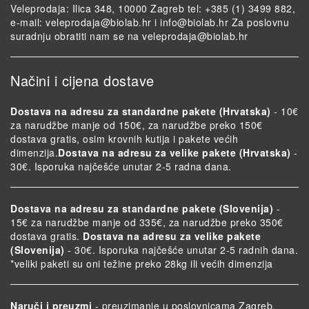
Veleprodaja: Ilica 348, 10000 Zagreb tel: +385 (1) 3499 882,
e-mail:
veleprodaja@biolab.hr
i
info@biolab.hr
Za poslovnu
suradnju obratiti nam se na
veleprodaja@biolab.hr
Načini i cijena dostave
Dostava na adresu za standardne pakete (Hrvatska)
- 10€
za narudžbe manje od 150€, za narudžbe preko 150€
dostava gratis, osim krovnih kutija i pakete većih
dimenzija.
Dostava na adresu za velike pakete (Hrvatska)
-
30€. Isporuka najčešće unutar 2-5 radna dana.
Dostava na adresu za standardne pakete (Slovenija)
-
15€ za narudžbe manje od 335€, za narudžbe preko 350€
dostava gratis.
Dostava na adresu za velike pakete
(Slovenija)
- 30€. Isporuka najčešće unutar 2-5 radnih dana.
*veliki paketi su oni težine preko 28kg ili većih dimenzija
Naruči i preuzmi
- preuzimanje u poslovnicama Zagreb,