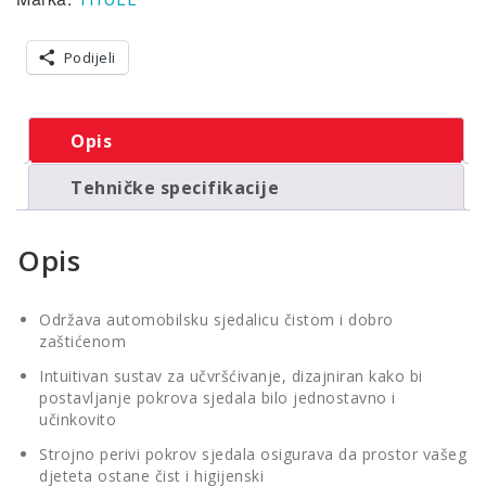
pokrov
automobilske
sjedalice
Podijeli
za
malo
dijete
Opis
količina
Tehničke specifikacije
Opis
Održava automobilsku sjedalicu čistom i dobro
zaštićenom
Intuitivan sustav za učvršćivanje, dizajniran kako bi
postavljanje pokrova sjedala bilo jednostavno i
učinkovito
Strojno perivi pokrov sjedala osigurava da prostor vašeg
djeteta ostane čist i higijenski