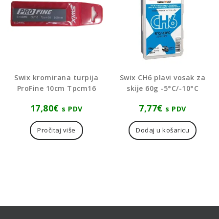
Swix kromirana turpija
Swix CH6 plavi vosak za
ProFine 10cm Tpcm16
skije 60g -5°C/-10°C
17,80
€
7,77
€
s PDV
s PDV
Pročitaj više
Dodaj u košaricu