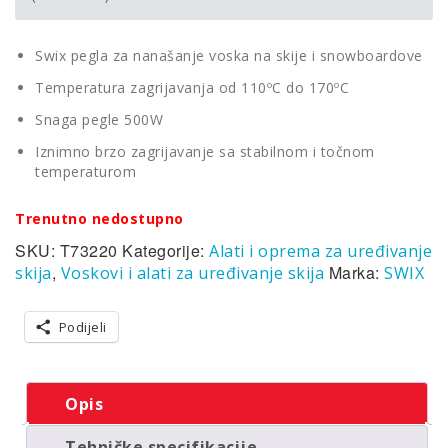
Swix pegla za nanašanje voska na skije i snowboardove
Temperatura zagrijavanja od 110ºC do 170ºC
Snaga pegle 500W
Iznimno brzo zagrijavanje sa stabilnom i točnom
temperaturom
Trenutno nedostupno
SKU:
T73220
Kategorije:
Alati i oprema za uređivanje
,
Marka:
skija
Voskovi i alati za uređivanje skija
SWIX
Podijeli
Opis
Tehničke specifikacije