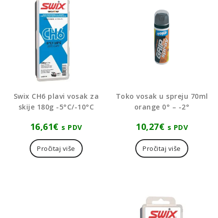
Swix CH6 plavi vosak za
Toko vosak u spreju 70ml
skije 180g -5°C/-10°C
orange 0° – -2°
16,61
€
10,27
€
s PDV
s PDV
Pročitaj više
Pročitaj više