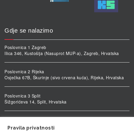
Gdje se nalazimo
Poslovnica 1 Zagreb
Ilica 346, Kustošija (Nasuprot MUP-a), Zagreb, Hrvatska
Poslovnica 2 Rijeka
Osječka 67B, Škurinje (sivo crvena kuća), Rijeka, Hrvatska
Poslovnica 3 Split
Šižgorićeva 14, Split, Hrvatska
Poslovnica 4 Vukovar
Ulica kardinala Alojzija Stepinca 5, Vukovar, Hrvatska
Pravila privatnosti