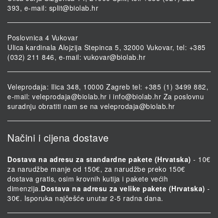
393, e-mail:
split@biolab.hr
Poslovnica 4 Vukovar
Ulica kardinala Alojzija Stepinca 5, 32000 Vukovar, tel: +385
(032) 211 846, e-mail:
vukovar@biolab.hr
Veleprodaja: Ilica 348, 10000 Zagreb tel: +385 (1) 3499 882,
e-mail:
veleprodaja@biolab.hr
i
info@biolab.hr
Za poslovnu
suradnju obratiti nam se na
veleprodaja@biolab.hr
Načini i cijena dostave
Dostava na adresu za standardne pakete (Hrvatska)
- 10€
za narudžbe manje od 150€, za narudžbe preko 150€
dostava gratis, osim krovnih kutija i pakete većih
dimenzija.
Dostava na adresu za velike pakete (Hrvatska)
-
30€. Isporuka najčešće unutar 2-5 radna dana.