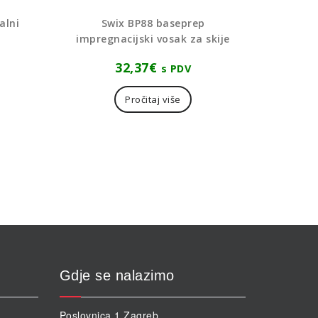
alni
Swix BP88 baseprep
impregnacijski vosak za skije
32,37
€
s PDV
Pročitaj više
Gdje se nalazimo
Poslovnica 1 Zagreb