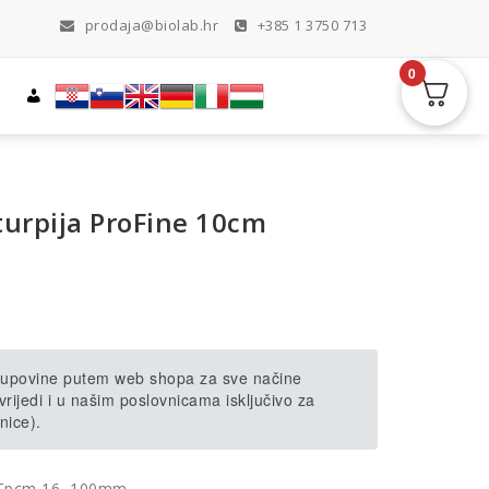
prodaja@biolab.hr
+385 1 3750 713
0
turpija ProFine 10cm
 kupovine putem web shopa za sve načine
rijedi i u našim poslovnicama isključivo za
nice).
, Tpcm 16, 100mm