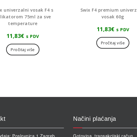
x univerzalni vosak F4 s
Swix F4 premium univerz
likatorom 75ml za sve
vosak 60g
temperature
11,83
€
s PDV
11,83
€
s PDV
Pročitaj više
Pročitaj više
kt
Načini plaćanja
daja: Poslovnica 1 Zagreb
Gotovina, transakcijski račun,