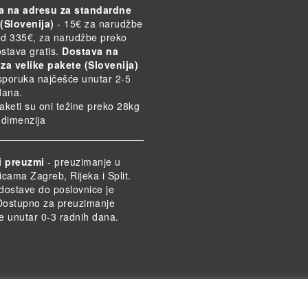
a na adresu za standardne
(Slovenija)
- 15€ za narudžbe
d 335€, za narudžbe preko
stava gratis.
Dostava na
za velike pakete (Slovenija)
Isporuka najčešće unutar 2-5
dana.
paketi su oni težine preko 28kg
h dimenzija
i preuzmi
- preuzimanje u
icama Zagreb, Rijeka i Split.
dostave do poslovnice je
 Dostupno za preuzimanje
e unutar 0-3 radnih dana.