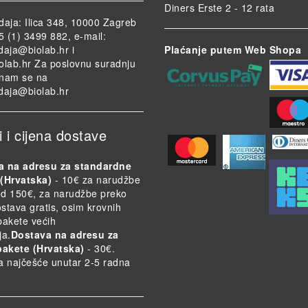
Diners Erste 2 - 12 rata
daja: Ilica 348, 10000 Zagreb
85 (1) 3499 882, e-mail:
daja@biolab.hr
i
Plaćanje putem Web Shopa
olab.hr
Za poslovnu suradnju
i nam se na
daja@biolab.hr
i i cijena dostave
a na adresu za standardne
(Hrvatska)
- 10€ za narudžbe
d 150€, za narudžbe preko
stava gratis, osim krovnih
 pakete većih
ja.
Dostava na adresu za
pakete (Hrvatska)
- 30€.
a najčešće unutar 2-5 radna