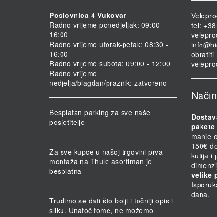
Poslovnica 4 Vukovar
Velepro
Radno vrijeme ponedjeljak: 09:00 -
tel: +3
16:00
velepro
Radno vrijeme utorak-petak: 08:30 -
info@bi
16:00
obratit
Radno vrijeme subota: 09:00 - 12:00
velepro
Radno vrijeme
nedjelja/blagdan/praznik: zatvoreno
Način
Besplatan parking za sve naše
Dostav
posjetitelje
pakete 
manje o
150€ do
Za sve kupce u našoj trgovini prva
kutija i
montaža na Thule asortiman je
dimenzi
besplatna
velike 
Isporuk
dana.
Trudimo se dati što bolji i točniji opis i
sliku. Unatoč tome, ne možemo