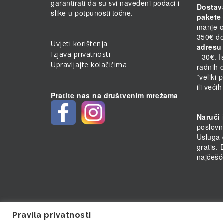
garantirati da su svi navedeni podaci i
Dostav
slike u potpunosti točne.
pakete 
manje o
350€ do
Uvjeti korištenja
adresu 
Izjava privatnosti
- 30€. 
Upravljajte kolačićima
radnih 
*veliki 
ili veći
Pratite nas na društvenim mrežama
Naruči 
poslovn
Usluga 
gratis.
najčešć
Pravila privatnosti