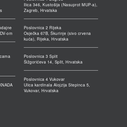
Ilica 346, Kustošija (Nasuprot MUP-a),
rs
Zagreb, Hrvatska
odajne
Poslovnica 2 Rijeka
PDV-om
Osječka 67B, Škurinje (sivo crvena
kuća), Rijeka, Hrvatska
nicama
Poslovnica 3 Split
Šižgorićeva 14, Split, Hrvatska
Poslovnica 4 Vukovar
KNADA
Ulica kardinala Alojzija Stepinca 5,
Vukovar, Hrvatska