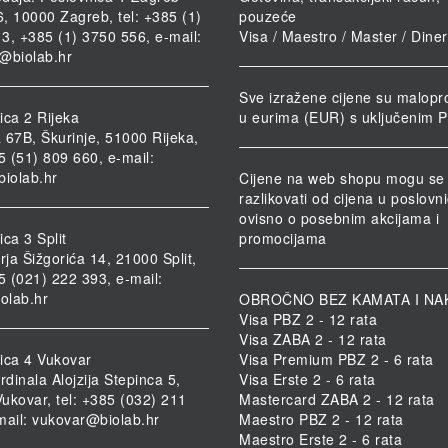
46, 10000 Zagreb, tel: +385 (1)
pouzeće
3, +385 (1) 3750 556, e-mail:
Visa / Maestro / Master / Dine
@biolab.hr
Sve izražene cijene su malopr
ica 2 Rijeka
u eurima (EUR) s uključenim 
 67B, Škurinje, 51000 Rijeka,
85 (51) 809 660, e-mail:
biolab.hr
Cijene na web shopu mogu se
razlikovati od cijena u poslov
ovisno o posebnim akcijama i
ca 3 Split
promocijama
rja Šižgorića 14, 21000 Split,
85 (021) 222 393, e-mail:
iolab.hr
OBROČNO BEZ KAMATA I NA
Visa PBZ 2 - 12 rata
Visa ZABA 2 - 12 rata
ica 4 Vukovar
Visa Premium PBZ 2 - 6 rata
rdinala Alojzija Stepinca 5,
Visa Erste 2 - 6 rata
ukovar, tel: +385 (032) 211
Mastercard ZABA 2 - 12 rata
mail:
vukovar@biolab.hr
Maestro PBZ 2 - 12 rata
Maestro Erste 2 - 6 rata