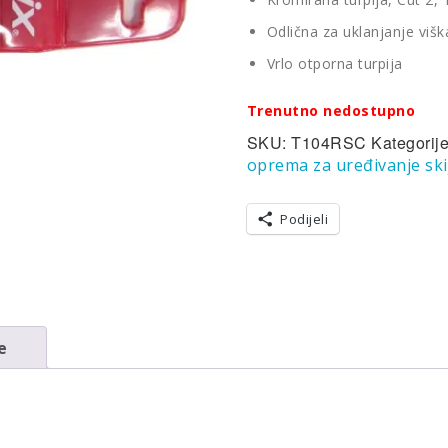
Odlična za uklanjanje viš
Vrlo otporna turpija
Trenutno nedostupno
SKU:
T104RSC
Kategorij
oprema za uređivanje ski
Podijeli
e