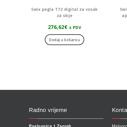
Swix pegla T72 digital za vosak
Swi
za skije
ap
276,62
€
s PDV
Dodaj u košaricu
Radno vrijeme
Konta
Poslovnica 1 Zagreb
Malopro