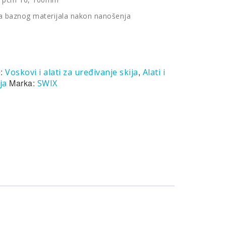
ka baznog materijala nakon nanošenja
e:
,
Voskovi i alati za uređivanje skija
Alati i
Marka:
ja
SWIX