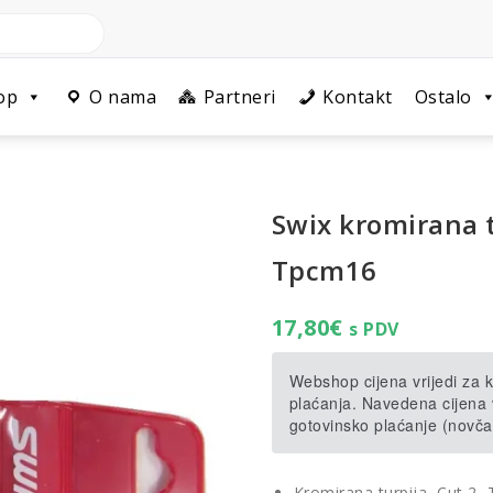
op
O nama
Partneri
Kontakt
Ostalo
Swix kromirana 
Tpcm16
17,80
€
s PDV
Webshop cijena vrijedi za
plaćanja. Navedena cijena v
gotovinsko plaćanje (novča
Kromirana turpija, Cut 2