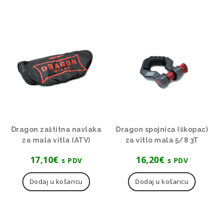
Dragon zaštitna navlaka
Dragon spojnica (škopac)
za mala vitla (ATV)
za vitlo mala 5/8 3T
17,10
€
16,20
€
s PDV
s PDV
Dodaj u košaricu
Dodaj u košaricu