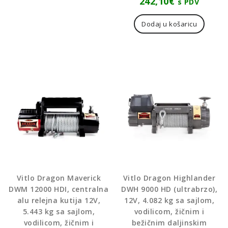
242,10
€
s PDV
Dodaj u košaricu
Vitlo Dragon Maverick
Vitlo Dragon Highlander
DWM 12000 HDI, centralna
DWH 9000 HD (ultrabrzo),
alu relejna kutija 12V,
12V, 4.082 kg sa sajlom,
5.443 kg sa sajlom,
vodilicom, žičnim i
vodilicom, žičnim i
bežičnim daljinskim