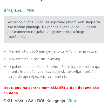
310,45
€
s PDV
Webshop cijena vrijedi za kupovine putem web shopa za
sve načine plaćanja. Navedena cijena vrijedi i u našim
poslovnicama isključivo za gotovinsko plaćanje
(novčanice).
Mamut vitlo 5500 namijenjeno za ATV i manja vozila
Maksimalne vučne sile 2.495kg
U paketu je uključeno: čelično uže, kuka, relejna kutija,
montažna ploča, vodilica, daljinski upravljač i bežični
daljinski upravljač, vijci za montažu
Dostupno na centralnom skladištu. Rok dobave oko
15 dana.
SKU:
M5500-SAJ-ROL
Kategorija:
Vitla