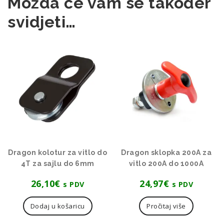
Možda će vam se također
svidjeti…
Dragon kolotur za vitlo do
Dragon sklopka 200A za
4T za sajlu do 6mm
vitlo 200A do 1000A
26,10
€
24,97
€
s PDV
s PDV
Dodaj u košaricu
Pročitaj više