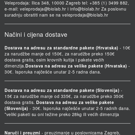
Veleprodaja: Ilica 348, 10000 Zagreb tel: +385 (1) 3499 882,
e-mail:
veleprodaja@biolab.hr
i
info@biolab.hr
Za poslovnu
suradnju obratiti nam se na
veleprodaja@biolab.hr
Načini i cijena dostave
Dostava na adresu za standardne pakete (Hrvatska)
- 10€
za narudžbe manje od 150€, za narudžbe preko 150€
dostava gratis, osim krovnih kutija i pakete većih
dimenzija.
Dostava na adresu za velike pakete (Hrvatska)
-
30€. Isporuka najčešće unutar 2-5 radna dana.
Dostava na adresu za standardne pakete (Slovenija)
-
15€ za narudžbe manje od 335€, za narudžbe preko 350€
dostava gratis.
Dostava na adresu za velike pakete
(Slovenija)
- 30€. Isporuka najčešće unutar 2-5 radnih dana.
*veliki paketi su oni težine preko 28kg ili većih dimenzija
Naruči i preuzmi
- preuzimanje u poslovnicama Zagreb,