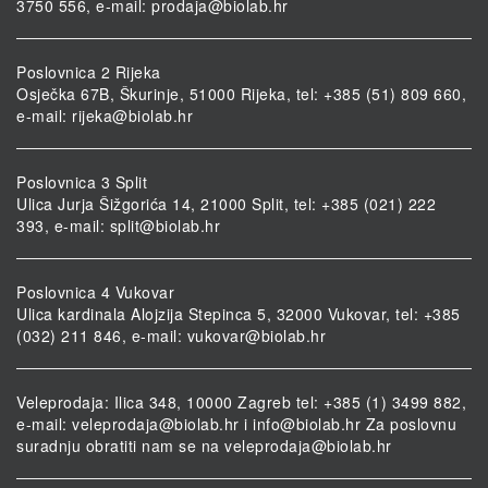
3750 556, e-mail:
prodaja@biolab.hr
Poslovnica 2 Rijeka
Osječka 67B, Škurinje, 51000 Rijeka, tel: +385 (51) 809 660,
e-mail:
rijeka@biolab.hr
Poslovnica 3 Split
Ulica Jurja Šižgorića 14, 21000 Split, tel: +385 (021) 222
393, e-mail:
split@biolab.hr
Poslovnica 4 Vukovar
Ulica kardinala Alojzija Stepinca 5, 32000 Vukovar, tel: +385
(032) 211 846, e-mail:
vukovar@biolab.hr
Veleprodaja: Ilica 348, 10000 Zagreb tel: +385 (1) 3499 882,
e-mail:
veleprodaja@biolab.hr
i
info@biolab.hr
Za poslovnu
suradnju obratiti nam se na
veleprodaja@biolab.hr