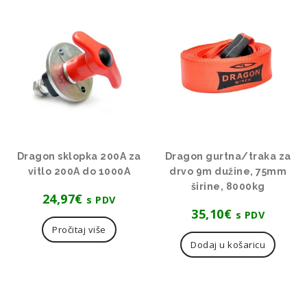
Dragon sklopka 200A za
Dragon gurtna/traka za
vitlo 200A do 1000A
drvo 9m dužine, 75mm
širine, 8000kg
24,97
€
s PDV
35,10
€
s PDV
Pročitaj više
Dodaj u košaricu