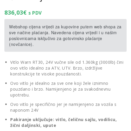
836,03
€
s PDV
Webshop cijena vrijedi za kupovine putem web shopa za
sve načine plaćanja. Navedena cijena vrijedi i u našim
poslovnicama isključivo za gotovinsko plaćanje
(novčanice).
Vitlo Warn RT30, 24V vučne sile od 1.360kg (3000lb) čini
ovo vitlo idealno za ATV, UTV. Brzo, izdržljive
konstrukcije te visoke pouzdanosti.
Ovo vitlo je idealno za sve one koji žele iznimno
pouzdano i brzo. Namijenjeno je za svakodnevnu
upotrebu.
Ovo vitlo je specifično jer je namijenjeno za vozila s
naponom 24V
Pakiranje uključuje: vitlo, čeličnu sajlu, vodilicu,
žični daljinski, upute