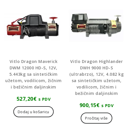
Vitlo Dragon Maverick
Vitlo Dragon Highlander
DWM 12000 HD-S, 12V,
DWH 9000 HD-S
5.443kg sa sintetičkim
(ultrabrzo), 12V, 4.082 kg
užetom, vodilicom, žičnim
sa sintetičkim užetom,
i bežičnim daljinskim
vodilicom, žičnim i
bežičnim daljinskim
527,20
€
s PDV
900,15
€
s PDV
Dodaj u košaricu
Pročitaj više