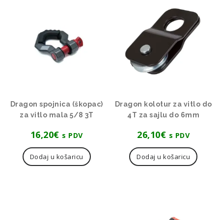
Dragon spojnica (škopac)
Dragon kolotur za vitlo do
za vitlo mala 5/8 3T
4T za sajlu do 6mm
16,20
€
26,10
€
s PDV
s PDV
Dodaj u košaricu
Dodaj u košaricu