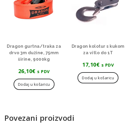
Dragon gurtna/traka za
Dragon kolotur s kukom
drvo 3m dužine, 75mm
za vitlo do 1T
širine, 9000kg
17,10
€
s PDV
26,10
€
s PDV
Dodaj u košaricu
Dodaj u košaricu
Povezani proizvodi