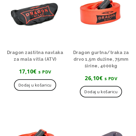
Dragon zaštitna navlaka
Dragon gurtna/traka za
za mala vitla (ATV)
drvo 1,5m dužine, 75mm
širine, 4000kg
17,10
€
s PDV
26,10
€
s PDV
Dodaj u košaricu
Dodaj u košaricu