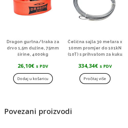
Dragon gurtna/traka za
Čelična sajla 30 metara x
drvo 1,5m dužine, 75mm
10mm promjer do 101kN
širine, 4000kg
(10T) s prihvatom za kuku
26,10
€
334,34
€
s PDV
s PDV
Dodaj u košaricu
Pročitaj više
Povezani proizvodi