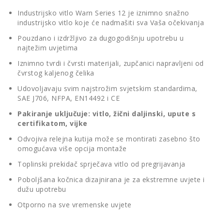
Industrijsko vitlo Warn Series 12 je iznimno snažno
industrijsko vitlo koje će nadmašiti sva Vaša očekivanja
Pouzdano i izdržljivo za dugogodišnju upotrebu u
najtežim uvjetima
Iznimno tvrdi i čvrsti materijali, zupčanici napravljeni od
čvrstog kaljenog čelika
Udovoljavaju svim najstrožim svjetskim standardima,
SAE J706, NFPA, EN14492 i CE
Pakiranje uključuje: vitlo, žični daljinski, upute s
certifikatom, vijke
Odvojiva relejna kutija može se montirati zasebno što
omogućava više opcija montaže
Toplinski prekidač sprječava vitlo od pregrijavanja
Poboljšana kočnica dizajnirana je za ekstremne uvjete i
dužu upotrebu
Otporno na sve vremenske uvjete