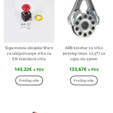
Sigurnosna sklopka Warn
ARB kolotur za vitlo
za isključivanje vitla za
9000kg (max. 17,5T) za
EN standard vitla
sajlu do 13mm
143,22
€
133,67
€
s PDV
s PDV
Pročitaj više
Pročitaj više