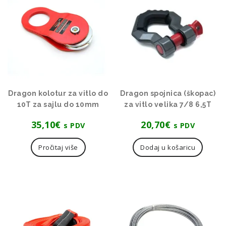
Dragon kolotur za vitlo do
Dragon spojnica (škopac)
10T za sajlu do 10mm
za vitlo velika 7/8 6,5T
35,10
€
20,70
€
s PDV
s PDV
Pročitaj više
Dodaj u košaricu