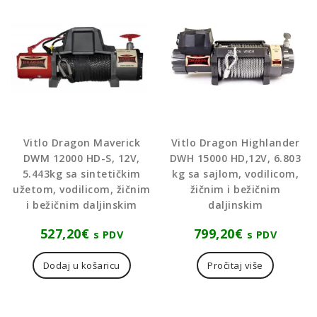
Vitlo Dragon Maverick
Vitlo Dragon Highlander
DWM 12000 HD-S, 12V,
DWH 15000 HD,12V, 6.803
5.443kg sa sintetičkim
kg sa sajlom, vodilicom,
užetom, vodilicom, žičnim
žičnim i bežičnim
i bežičnim daljinskim
daljinskim
527,20
€
799,20
€
s PDV
s PDV
Dodaj u košaricu
Pročitaj više