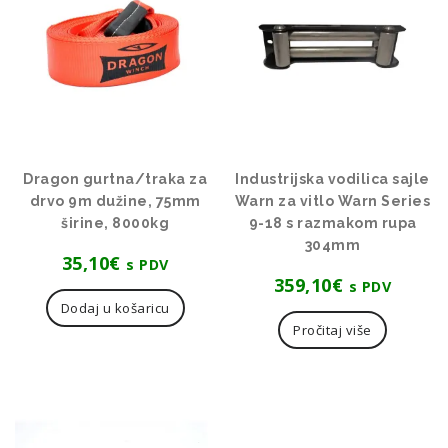
Dragon gurtna/traka za
Industrijska vodilica sajle
drvo 9m dužine, 75mm
Warn za vitlo Warn Series
širine, 8000kg
9-18 s razmakom rupa
304mm
35,10
€
s PDV
359,10
€
s PDV
Dodaj u košaricu
Pročitaj više