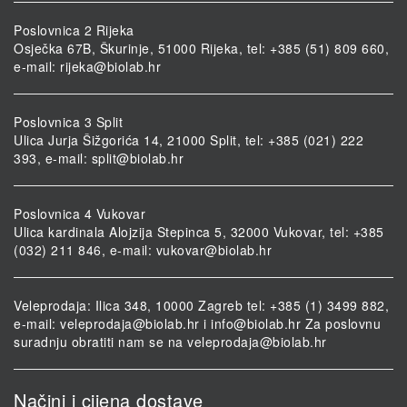
Poslovnica 2 Rijeka
Osječka 67B, Škurinje, 51000 Rijeka, tel: +385 (51) 809 660,
e-mail:
rijeka@biolab.hr
Poslovnica 3 Split
Ulica Jurja Šižgorića 14, 21000 Split, tel: +385 (021) 222
393, e-mail:
split@biolab.hr
Poslovnica 4 Vukovar
Ulica kardinala Alojzija Stepinca 5, 32000 Vukovar, tel: +385
(032) 211 846, e-mail:
vukovar@biolab.hr
Veleprodaja: Ilica 348, 10000 Zagreb tel: +385 (1) 3499 882,
e-mail:
veleprodaja@biolab.hr
i
info@biolab.hr
Za poslovnu
suradnju obratiti nam se na
veleprodaja@biolab.hr
Načini i cijena dostave