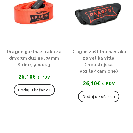
Dragon gurtna/traka za
Dragon zaštitna navlaka
drvo 3m dužine, 75mm
za velika vitla
širine, 9000kg
(industrijska
vozila/kamione)
26,10
€
s PDV
26,10
€
s PDV
Dodaj u košaricu
Dodaj u košaricu