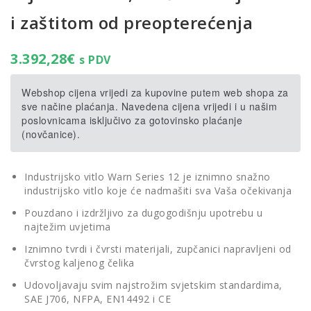
i zaštitom od preopterećenja
3.392,28
€
s PDV
Webshop cijena vrijedi za kupovine putem web shopa za
sve načine plaćanja. Navedena cijena vrijedi i u našim
poslovnicama isključivo za gotovinsko plaćanje
(novčanice).
Industrijsko vitlo Warn Series 12 je iznimno snažno
industrijsko vitlo koje će nadmašiti sva Vaša očekivanja
Pouzdano i izdržljivo za dugogodišnju upotrebu u
najtežim uvjetima
Iznimno tvrdi i čvrsti materijali, zupčanici napravljeni od
čvrstog kaljenog čelika
Udovoljavaju svim najstrožim svjetskim standardima,
SAE J706, NFPA, EN14492 i CE