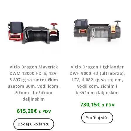
Vitlo Dragon Maverick
Vitlo Dragon Highlander
DWM 13000 HD-S, 12V,
DWH 9000 HD (ultrabrzo),
5.897kg sa sintetičkim
12V, 4.082 kg sa sajlom,
užetom 30m, vodilicom,
vodilicom, žičnim i
žičnim i bežičnim
bežičnim daljinskim
daljinskim
730,15
€
s PDV
615,20
€
s PDV
Pročitaj više
Dodaj u košaricu