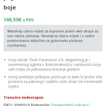
boje
166,50
€
s PDV
Webshop cijena vrijedi za kupovine putem web shopa za
sve načine plaćanja. Navedena cijena vrijedi i u našim
poslovnicama isključivo za gotovinsko plaćanje
(novčanice).
Ovaj ruksak Thule Paramount 27L elegantnog je i
suvremenog izgleda s funkcionalnošću i udobnošću koja
vam treba za jednostavno kretanje gradom
Gornji preklopni poklopac proširuje se kako bi pružio više
prostora za pakiranje i zaštitio vaše stvari od vremenskih
uvjeta
Trenutno nedostupno
SKU:
3205015
Kategorije:
Univerzalni ruksaci i