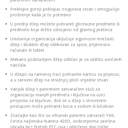
Preklopni gornji poklopac osigurava stvari i omogućuje
proširenje kada je to potrebno
U prednji džep možete pohraniti glomazne predmete ili
predmete koje držite odvojeno od glavnog pretinca
Unutarnja organizacija uključuje sigurnosni mrežasti
džep i dodatni džep oblikovan za spise, prijenosno
računalo ili tablet
Mekano podstavljeni džep odličan je za zaštitu sunčanih
naočala
U džepić na ramenoj traci pohranite karticu za prijevoz,
a u skriveni džep na stražnjoj ploči vrijedne stvari
Vanjski džep s patentnim zatvaračem služi za
organizaciju manjih predmeta i ključeva na uzici
privjeska za ključeve, dok se u džep s otvorenim
pristupom može pohraniti boca s vodom ili kišobran
Značajke kao što su vrhunski patentni zatvarači YKK,
čvrsta najlonska tkanina 420D, vodootporna završna
obrada bez štetnih PFC-ova i obloženo dno torbe