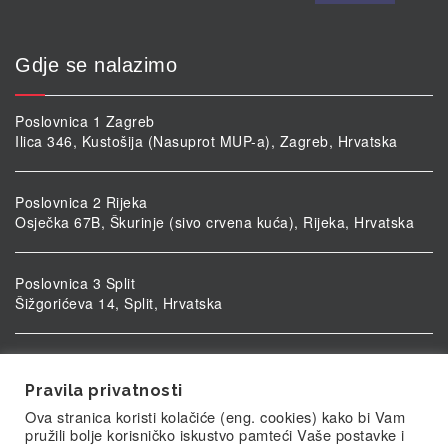
Gdje se nalazimo
Poslovnica 1 Zagreb
Ilica 346, Kustošija (Nasuprot MUP-a), Zagreb, Hrvatska
Poslovnica 2 Rijeka
Osječka 67B, Škurinje (sivo crvena kuća), Rijeka, Hrvatska
Poslovnica 3 Split
Šižgorićeva 14, Split, Hrvatska
Poslovnica 4 Vukovar
Ulica kardinala Alojzija Stepinca 5, Vukovar, Hrvatska
Pravila privatnosti
Ova stranica koristi kolačiće (eng. cookies) kako bi Vam
pružili bolje korisničko iskustvo pamteći Vaše postavke i