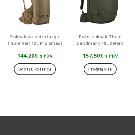
Ruksak za hidrataciju
Putni ruksak Thule
Thule Rail 12L Pro smeđi
Landmark 40L zeleni
144,20
€
157,50
€
s PDV
s PDV
Dodaj u košaricu
Pročitaj više