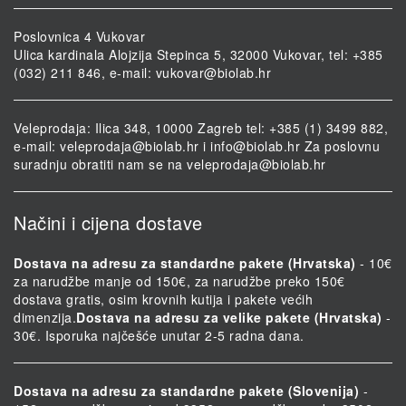
Poslovnica 4 Vukovar
Ulica kardinala Alojzija Stepinca 5, 32000 Vukovar, tel: +385
(032) 211 846, e-mail:
vukovar@biolab.hr
Veleprodaja: Ilica 348, 10000 Zagreb tel: +385 (1) 3499 882,
e-mail:
veleprodaja@biolab.hr
i
info@biolab.hr
Za poslovnu
suradnju obratiti nam se na
veleprodaja@biolab.hr
Načini i cijena dostave
Dostava na adresu za standardne pakete (Hrvatska)
- 10€
za narudžbe manje od 150€, za narudžbe preko 150€
dostava gratis, osim krovnih kutija i pakete većih
dimenzija.
Dostava na adresu za velike pakete (Hrvatska)
-
30€. Isporuka najčešće unutar 2-5 radna dana.
Dostava na adresu za standardne pakete (Slovenija)
-