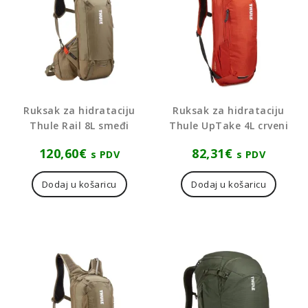
Ruksak za hidrataciju
Ruksak za hidrataciju
Thule Rail 8L smeđi
Thule UpTake 4L crveni
120,60
€
82,31
€
s PDV
s PDV
Dodaj u košaricu
Dodaj u košaricu