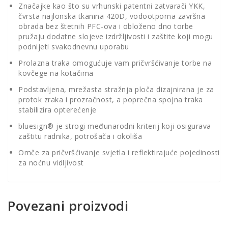
Značajke kao što su vrhunski patentni zatvarači YKK,
čvrsta najlonska tkanina 420D, vodootporna završna
obrada bez štetnih PFC-ova i obloženo dno torbe
pružaju dodatne slojeve izdržljivosti i zaštite koji mogu
podnijeti svakodnevnu uporabu
Prolazna traka omogućuje vam pričvršćivanje torbe na
kovčege na kotačima
Podstavljena, mrežasta stražnja ploča dizajnirana je za
protok zraka i prozračnost, a poprečna spojna traka
stabilizira opterećenje
bluesign® je strogi međunarodni kriterij koji osigurava
zaštitu radnika, potrošača i okoliša
Omče za pričvršćivanje svjetla i reflektirajuće pojedinosti
za noćnu vidljivost
Povezani proizvodi