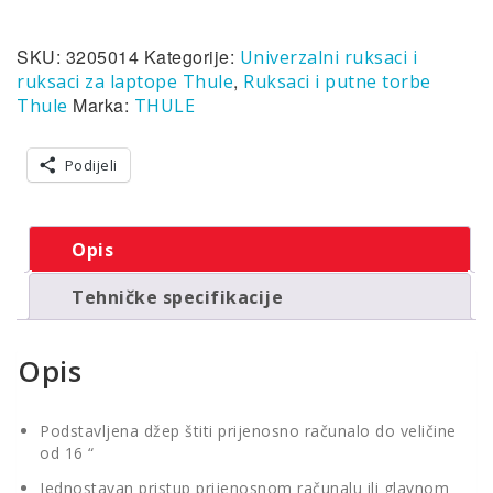
za
prijenosno
SKU:
3205014
Kategorije:
Univerzalni ruksaci i
računalo
27
,
ruksaci za laptope Thule
Ruksaci i putne torbe
L
Marka:
Thule
THULE
crne
boje
Podijeli
količina
Opis
Tehničke specifikacije
Opis
Podstavljena džep štiti prijenosno računalo do veličine
od 16 “
Jednostavan pristup prijenosnom računalu ili glavnom