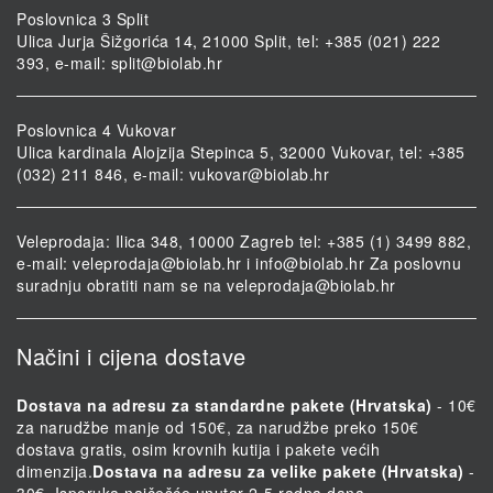
Poslovnica 3 Split
Ulica Jurja Šižgorića 14, 21000 Split, tel: +385 (021) 222
393, e-mail:
split@biolab.hr
Poslovnica 4 Vukovar
Ulica kardinala Alojzija Stepinca 5, 32000 Vukovar, tel: +385
(032) 211 846, e-mail:
vukovar@biolab.hr
Veleprodaja: Ilica 348, 10000 Zagreb tel: +385 (1) 3499 882,
e-mail:
veleprodaja@biolab.hr
i
info@biolab.hr
Za poslovnu
suradnju obratiti nam se na
veleprodaja@biolab.hr
Načini i cijena dostave
Dostava na adresu za standardne pakete (Hrvatska)
- 10€
za narudžbe manje od 150€, za narudžbe preko 150€
dostava gratis, osim krovnih kutija i pakete većih
dimenzija.
Dostava na adresu za velike pakete (Hrvatska)
-