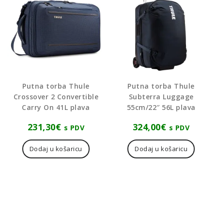
Putna torba Thule
Putna torba Thule
Crossover 2 Convertible
Subterra Luggage
Carry On 41L plava
55cm/22″ 56L plava
231,30
€
324,00
€
s PDV
s PDV
Dodaj u košaricu
Dodaj u košaricu