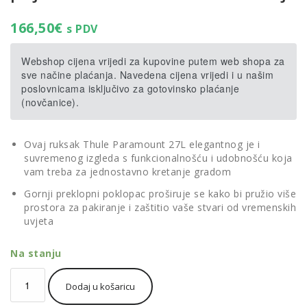
166,50
€
s PDV
Webshop cijena vrijedi za kupovine putem web shopa za
sve načine plaćanja. Navedena cijena vrijedi i u našim
poslovnicama isključivo za gotovinsko plaćanje
(novčanice).
Ovaj ruksak Thule Paramount 27L elegantnog je i
suvremenog izgleda s funkcionalnošću i udobnošću koja
vam treba za jednostavno kretanje gradom
Gornji preklopni poklopac proširuje se kako bi pružio više
prostora za pakiranje i zaštitio vaše stvari od vremenskih
uvjeta
Na stanju
Thule
Dodaj u košaricu
Paramount
ruksak