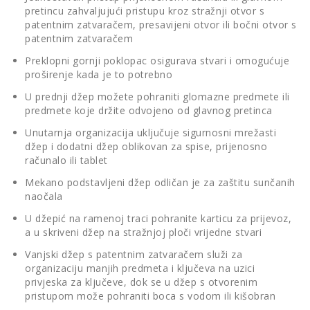
pretincu zahvaljujući pristupu kroz stražnji otvor s
patentnim zatvaračem, presavijeni otvor ili bočni otvor s
patentnim zatvaračem
Preklopni gornji poklopac osigurava stvari i omogućuje
proširenje kada je to potrebno
U prednji džep možete pohraniti glomazne predmete ili
predmete koje držite odvojeno od glavnog pretinca
Unutarnja organizacija uključuje sigurnosni mrežasti
džep i dodatni džep oblikovan za spise, prijenosno
računalo ili tablet
Mekano podstavljeni džep odličan je za zaštitu sunčanih
naočala
U džepić na ramenoj traci pohranite karticu za prijevoz,
a u skriveni džep na stražnjoj ploči vrijedne stvari
Vanjski džep s patentnim zatvaračem služi za
organizaciju manjih predmeta i ključeva na uzici
privjeska za ključeve, dok se u džep s otvorenim
pristupom može pohraniti boca s vodom ili kišobran