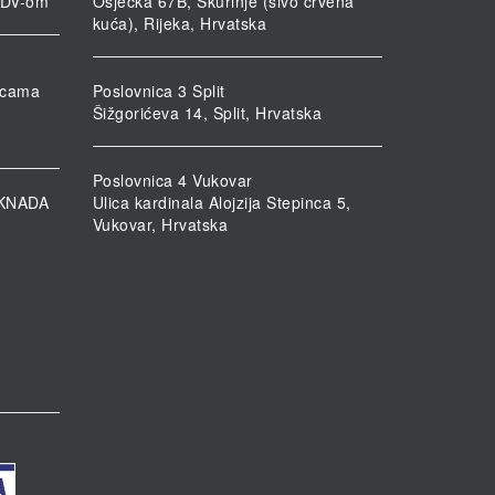
PDV-om
Osječka 67B, Škurinje (sivo crvena
kuća), Rijeka, Hrvatska
nicama
Poslovnica 3 Split
Šižgorićeva 14, Split, Hrvatska
Poslovnica 4 Vukovar
KNADA
Ulica kardinala Alojzija Stepinca 5,
Vukovar, Hrvatska