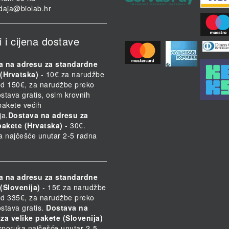
daja@biolab.hr
i i cijena dostave
a na adresu za standardne
(Hrvatska)
- 10€ za narudžbe
d 150€, za narudžbe preko
stava gratis, osim krovnih
 pakete većih
ja.
Dostava na adresu za
pakete (Hrvatska)
- 30€.
a najčešće unutar 2-5 radna
a na adresu za standardne
(Slovenija)
- 15€ za narudžbe
d 335€, za narudžbe preko
stava gratis.
Dostava na
za velike pakete (Slovenija)
Isporuka najčešće unutar 2-5