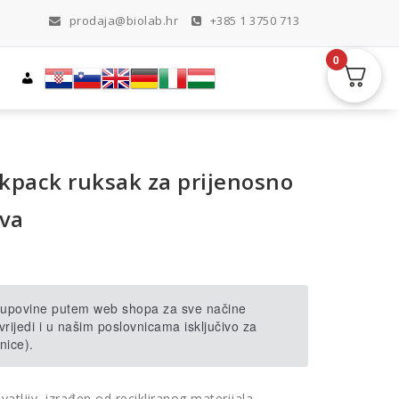
prodaja@biolab.hr
+385 1 3750 713
0
kpack ruksak za prijenosno
ava
 kupovine putem web shopa za sve načine
rijedi i u našim poslovnicama isključivo za
nice).
hvatljiv, izrađen od recikliranog materijala