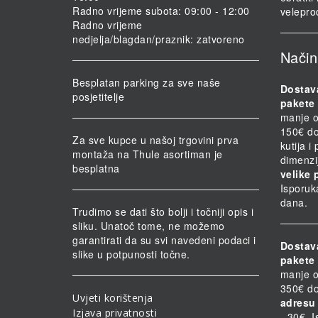
Radno vrijeme subota: 09:00 - 12:00
velepro
Radno vrijeme
nedjelja/blagdan/praznik: zatvoreno
Način
Besplatan parking za sve naše
Dostav
posjetitelje
pakete 
manje o
150€ do
Za sve kupce u našoj trgovini prva
kutija i
montaža na Thule asortiman je
dimenzi
besplatna
velike 
Isporuk
dana.
Trudimo se dati što bolji i točniji opis i
sliku. Unatoč tome, ne možemo
garantirati da su svi navedeni podaci i
Dostav
slike u potpunosti točne.
pakete 
manje o
350€ do
Uvjeti korištenja
adresu 
Izjava privatnosti
- 30€. 