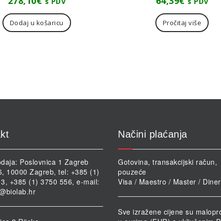
278,10
€
64,39
€
s PDV
s PDV
Dodaj u košaricu
Pročitaj više
kt
Načini plaćanja
daja: Poslovnica 1 Zagreb
Gotovina, transakcijski račun,
46, 10000 Zagreb, tel: +385 (1)
pouzeće
3, +385 (1) 3750 556, e-mail:
Visa / Maestro / Master / Dine
@biolab.hr
Sve izražene cijene su malopr