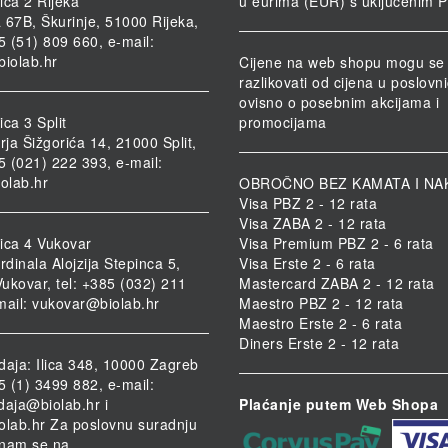
ica 2 Rijeka
u eurima (EUR) s uključenim 
 67B, Škurinje, 51000 Rijeka,
85 (51) 809 660, e-mail:
biolab.hr
Cijene na web shopu mogu se
razlikovati od cijena u poslov
ovisno o posebnim akcijama i
ca 3 Split
promocijama
rja Šižgorića 14, 21000 Split,
85 (021) 222 393, e-mail:
iolab.hr
OBROČNO BEZ KAMATA I NA
Visa PBZ 2 - 12 rata
Visa ZABA 2 - 12 rata
ica 4 Vukovar
Visa Premium PBZ 2 - 6 rata
rdinala Alojzija Stepinca 5,
Visa Erste 2 - 6 rata
ukovar, tel: +385 (032) 211
Mastercard ZABA 2 - 12 rata
mail:
vukovar@biolab.hr
Maestro PBZ 2 - 12 rata
Maestro Erste 2 - 6 rata
Diners Erste 2 - 12 rata
daja: Ilica 348, 10000 Zagreb
85 (1) 3499 882, e-mail:
daja@biolab.hr
i
Plaćanje putem Web Shopa
olab.hr
Za poslovnu suradnju
i nam se na