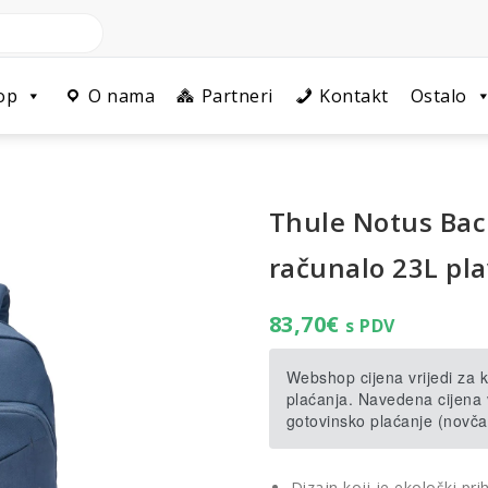
op
O nama
Partneri
Kontakt
Ostalo
Thule Notus Bac
računalo 23L pl
83,70
€
s PDV
Webshop cijena vrijedi za
plaćanja. Navedena cijena v
gotovinsko plaćanje (novča
Dizajn koji je ekološki pri