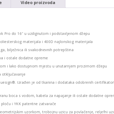
e
Video proizvoda
ook Pro do 16″ u uzdignutom i podstavljenom džepu
oliesterskog materijala i 400D najlonskog materijala
iga, bilježnica ili svakodnevnih potrepština
eva i ostale dodatne opreme
rnom i lako dostupnom mjestu u unutarnjem prozirnom džepu
a otključavanje
bluesign®. Izrađen je od tkanina i dodataka odobrenih certifikato
nu boca s vodom, kabela za napajanje ili ostale dodatne opr
u ploču i YKK patentne zatvarače
eometrijskim uzorkom, trobojnu uzicu za povlačenje, reljefni uzo