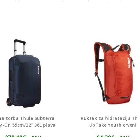
na torba Thule Subterra
Ruksak za hidrataciju T
y-On 55cm/22″ 36L plava
UpTake Youth crveni