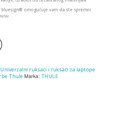
om bluesign® omogućuje vam da ste spremni
mpusu
:
Univerzalni ruksaci i ruksaci za laptope
Marka:
orbe Thule
THULE