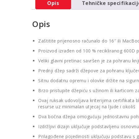
Opis
Tehničke specifikacij
Opis
Zaštitite prijenosno računalo do 16″ ili MacB
Proizvod izrađen od 100 % recikliranog 600D p
Veliki glavni pretinac savršen je za pohranu knj
Prednji džep sadrži džepove za pohranu ključ
Sitnu dodatnu opremu i olovke držite na sigu
Brzo pristupite džepiću s užinom ili karticom z
Ovaj ruksak udovoljava kriterijima certifikata 
resurse uz minimalan utjecaj na ljude i okoliš
Dva bočna džepa omogućuju jednostavnu pohra
Izdržljivi dizajn uključuje podstavljenu osnovn
Prilagođene pojedinosti uključuju podstavu s g