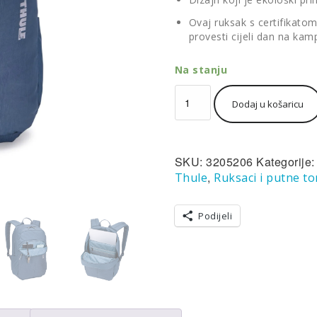
Ovaj ruksak s certifikat
provesti cijeli dan na ka
Na stanju
Thule
Dodaj u košaricu
Notus
Backpack
ruksak
za
SKU:
3205206
Kategorije
prijenosno
računalo
,
Thule
Ruksaci i putne t
23L
plava
Podijeli
količina