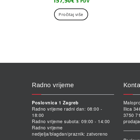
157,50
€
s PDV
Pročitaj više
Radno vrijeme
Konta
Poslovnica 1 Zagreb
Malopro
Radno vrijeme radni dan: 08:00 -
Ilica 3
18:00
3750 71
Radno vrijeme subota: 09:00 - 14:00
prodaja
Radno vrijeme
nedjelja/blagdan/praznik: zatvoreno