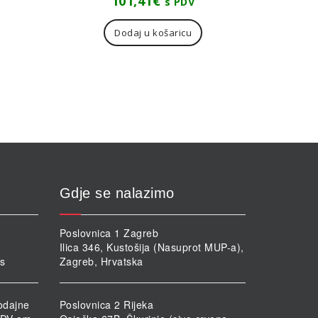
101,41
€
s PDV
Dodaj u košaricu
Gdje se nalazimo
Poslovnica 1 Zagreb
Ilica 346, Kustošija (Nasuprot MUP-a),
rs
Zagreb, Hrvatska
odajne
Poslovnica 2 Rijeka