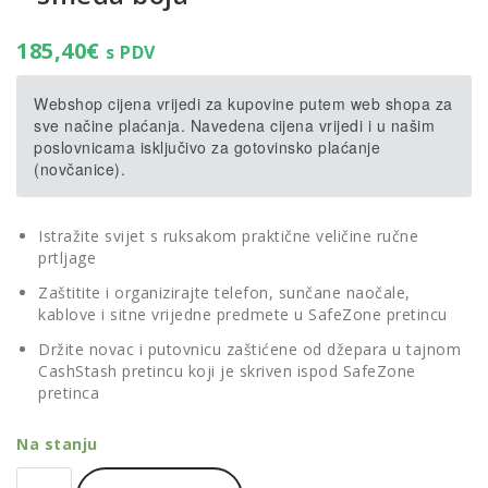
185,40
€
s PDV
Webshop cijena vrijedi za kupovine putem web shopa za
sve načine plaćanja. Navedena cijena vrijedi i u našim
poslovnicama isključivo za gotovinsko plaćanje
(novčanice).
Istražite svijet s ruksakom praktične veličine ručne
prtljage
Zaštitite i organizirajte telefon, sunčane naočale,
kablove i sitne vrijedne predmete u SafeZone pretincu
Držite novac i putovnicu zaštićene od džepara u tajnom
CashStash pretincu koji je skriven ispod SafeZone
pretinca
Na stanju
Thule