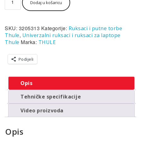
Dodaj u košaricu
Landmark
putni
ruksak
60L
SKU:
3205313
Kategorije:
Ruksaci i putne torbe
-
smeđa
,
Thule
Univerzalni ruksaci i ruksaci za laptope
boja
Marka:
Thule
THULE
količina
Podijeli
Opis
Tehničke specifikacije
Video proizvoda
Opis