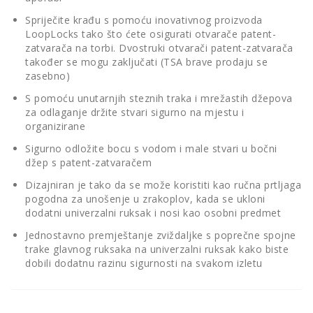
Spriječite krađu s pomoću inovativnog proizvoda
LoopLocks tako što ćete osigurati otvarače patent-
zatvarača na torbi. Dvostruki otvarači patent-zatvarača
također se mogu zaključati (TSA brave prodaju se
zasebno)
S pomoću unutarnjih steznih traka i mrežastih džepova
za odlaganje držite stvari sigurno na mjestu i
organizirane
Sigurno odložite bocu s vodom i male stvari u bočni
džep s patent-zatvaračem
Dizajniran je tako da se može koristiti kao ručna prtljaga
pogodna za unošenje u zrakoplov, kada se ukloni
dodatni univerzalni ruksak i nosi kao osobni predmet
Jednostavno premještanje zviždaljke s poprečne spojne
trake glavnog ruksaka na univerzalni ruksak kako biste
dobili dodatnu razinu sigurnosti na svakom izletu