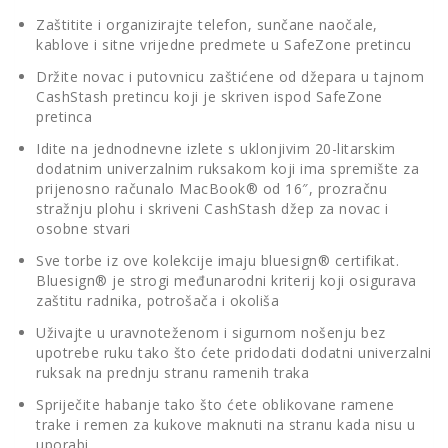
Zaštitite i organizirajte telefon, sunčane naočale,
kablove i sitne vrijedne predmete u SafeZone pretincu
Držite novac i putovnicu zaštićene od džepara u tajnom
CashStash pretincu koji je skriven ispod SafeZone
pretinca
Idite na jednodnevne izlete s uklonjivim 20-litarskim
dodatnim univerzalnim ruksakom koji ima spremište za
prijenosno računalo MacBook® od 16″, prozračnu
stražnju plohu i skriveni CashStash džep za novac i
osobne stvari
Sve torbe iz ove kolekcije imaju bluesign® certifikat.
Bluesign® je strogi međunarodni kriterij koji osigurava
zaštitu radnika, potrošača i okoliša
Uživajte u uravnoteženom i sigurnom nošenju bez
upotrebe ruku tako što ćete pridodati dodatni univerzalni
ruksak na prednju stranu ramenih traka
Spriječite habanje tako što ćete oblikovane ramene
trake i remen za kukove maknuti na stranu kada nisu u
uporabi