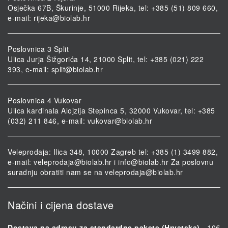
Osječka 67B, Škurinje, 51000 Rijeka, tel: +385 (51) 809 660,
e-mail:
rijeka@biolab.hr
Poslovnica 3 Split
Ulica Jurja Šižgorića 14, 21000 Split, tel: +385 (021) 222
393, e-mail:
split@biolab.hr
Poslovnica 4 Vukovar
Ulica kardinala Alojzija Stepinca 5, 32000 Vukovar, tel: +385
(032) 211 846, e-mail:
vukovar@biolab.hr
Veleprodaja: Ilica 348, 10000 Zagreb tel: +385 (1) 3499 882,
e-mail:
veleprodaja@biolab.hr
i
info@biolab.hr
Za poslovnu
suradnju obratiti nam se na
veleprodaja@biolab.hr
Načini i cijena dostave
Dostava na adresu za standardne pakete (Hrvatska)
- 10€