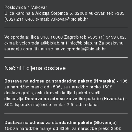
Poslovnica 4 Vukovar
Ulica kardinala Alojzija Stepinca 5, 32000 Vukovar, tel: +385
(032) 211 846, e-mail:
vukovar@biolab.hr
Veleprodaja: Ilica 348, 10000 Zagreb tel: +385 (1) 3499 882,
e-mail:
veleprodaja@biolab.hr
i
info@biolab.hr
Za poslovnu
suradnju obratiti nam se na
veleprodaja@biolab.hr
Načini i cijena dostave
Dostava na adresu za standardne pakete (Hrvatska)
- 10€
za narudžbe manje od 150€, za narudžbe preko 150€
dostava gratis, osim krovnih kutija i pakete većih
dimenzija.
Dostava na adresu za velike pakete (Hrvatska)
-
30€. Isporuka najčešće unutar 2-5 radna dana.
Dostava na adresu za standardne pakete (Slovenija)
-
15€ za narudžbe manje od 335€, za narudžbe preko 350€