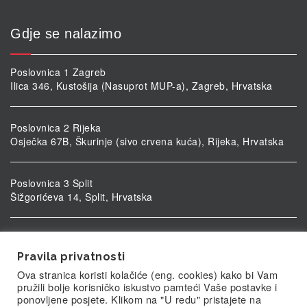
Gdje se nalazimo
Poslovnica 1 Zagreb
Ilica 346, Kustošija (Nasuprot MUP-a), Zagreb, Hrvatska
Poslovnica 2 Rijeka
Osječka 67B, Škurinje (sivo crvena kuća), Rijeka, Hrvatska
Poslovnica 3 Split
Šižgorićeva 14, Split, Hrvatska
Poslovnica 4 Vukovar
Ulica kardinala Alojzija Stepinca 5, Vukovar, Hrvatska
Pravila privatnosti
Ova stranica koristi kolačiće (eng. cookies) kako bi Vam
pružili bolje korisničko iskustvo pamteći Vaše postavke i
ponovljene posjete. Klikom na "U redu" pristajete na