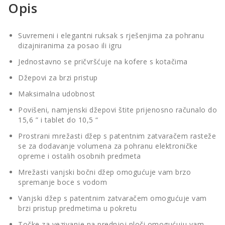
Opis
Suvremeni i elegantni ruksak s rješenjima za pohranu
dizajniranima za posao ili igru
Jednostavno se pričvršćuje na kofere s kotačima
Džepovi za brzi pristup
Maksimalna udobnost
Povišeni, namjenski džepovi štite prijenosno računalo do
15,6 ” i tablet do 10,5 “
Prostrani mrežasti džep s patentnim zatvaračem rasteže
se za dodavanje volumena za pohranu elektroničke
opreme i ostalih osobnih predmeta
Mrežasti vanjski bočni džep omogućuje vam brzo
spremanje boce s vodom
Vanjski džep s patentnim zatvaračem omogućuje vam
brzi pristup predmetima u pokretu
Točke za vezivanje na prednjoj ploči omogućuju vam