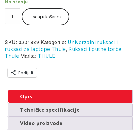
Na stanju
Thule
Dodaj u košaricu
EnRoute
ruksak
za
prijenosno
SKU:
3204839
Kategorije:
Univerzalni ruksaci i
računalo
21L
,
ruksaci za laptope Thule
Ruksaci i putne torbe
zeleni
Marka:
Thule
THULE
količina
Podijeli
Opis
Tehničke specifikacije
Video proizvoda