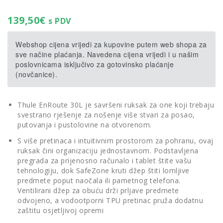
139,50
€
s PDV
Webshop cijena vrijedi za kupovine putem web shopa za
sve načine plaćanja. Navedena cijena vrijedi i u našim
poslovnicama isključivo za gotovinsko plaćanje
(novčanice).
Thule EnRoute 30L je savršeni ruksak za one koji trebaju
svestrano rješenje za nošenje više stvari za posao,
putovanja i pustolovine na otvorenom.
S više pretinaca i intuitivnim prostorom za pohranu, ovaj
ruksak čini organizaciju jednostavnom. Podstavljena
pregrada za prijenosno računalo i tablet štite vašu
tehnologiju, dok SafeZone kruti džep štiti lomljive
predmete poput naočala ili pametnog telefona.
Ventilirani džep za obuću drži prljave predmete
odvojeno, a vodootporni TPU pretinac pruža dodatnu
zaštitu osjetljivoj opremi