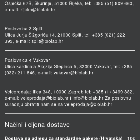
Osječka 67B, Škurinje, 51000 Rijeka, tel: +385 (51) 809 660,
e-mail:
rijeka@biolab.hr
Poslovnica 3 Split
Ulica Jurja Šižgorića 14, 21000 Split, tel: +385 (021) 222
393, e-mail:
split@biolab.hr
Poslovnica 4 Vukovar
Ulica kardinala Alojzija Stepinca 5, 32000 Vukovar, tel: +385
(032) 211 846, e-mail:
vukovar@biolab.hr
Veleprodaja: Ilica 348, 10000 Zagreb tel: +385 (1) 3499 882,
e-mail:
veleprodaja@biolab.hr
i
info@biolab.hr
Za poslovnu
suradnju obratiti nam se na
veleprodaja@biolab.hr
Načini i cijena dostave
Dostava na adresu za standardne pakete (Hrvatska)
- 10€