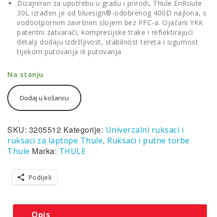
Dizajniran za upotrebu u gradu i prirodi, Thule EnRoute
30L izrađen je od bluesign®-odobrenog 400D najlona, s
vodootpornim završnim slojem bez PFC-a. Ojačani YKK
patentni zatvarači, kompresijske trake i reflektirajući
detalji dodaju izdržljivost, stabilnost tereta i sigurnost
tijekom putovanja ili putovanja
Na stanju
Thule
Dodaj u košaricu
EnRoute
ruksak
30L
crni
SKU:
3205512
Kategorije:
Univerzalni ruksaci i
NOVO
,
ruksaci za laptope Thule
Ruksaci i putne torbe
količina
Marka:
Thule
THULE
Podijeli
Opis