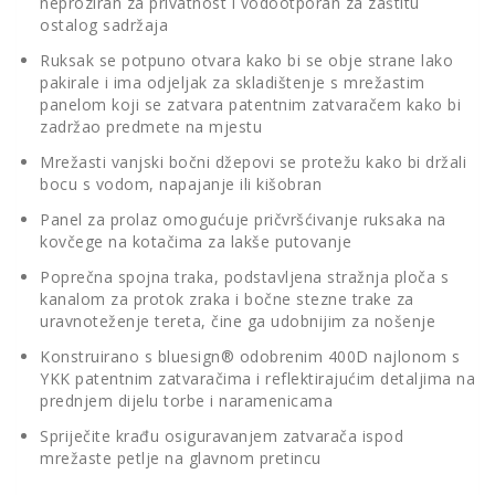
neproziran za privatnost i vodootporan za zaštitu
ostalog sadržaja
Ruksak se potpuno otvara kako bi se obje strane lako
pakirale i ima odjeljak za skladištenje s mrežastim
panelom koji se zatvara patentnim zatvaračem kako bi
zadržao predmete na mjestu
Mrežasti vanjski bočni džepovi se protežu kako bi držali
bocu s vodom, napajanje ili kišobran
Panel za prolaz omogućuje pričvršćivanje ruksaka na
kovčege na kotačima za lakše putovanje
Poprečna spojna traka, podstavljena stražnja ploča s
kanalom za protok zraka i bočne stezne trake za
uravnoteženje tereta, čine ga udobnijim za nošenje
Konstruirano s bluesign® odobrenim 400D najlonom s
YKK patentnim zatvaračima i reflektirajućim detaljima na
prednjem dijelu torbe i naramenicama
Spriječite krađu osiguravanjem zatvarača ispod
mrežaste petlje na glavnom pretincu