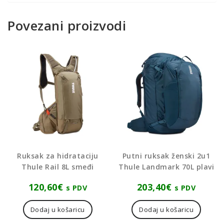
Povezani proizvodi
Ruksak za hidrataciju
Putni ruksak ženski 2u1
Thule Rail 8L smeđi
Thule Landmark 70L plavi
120,60
€
203,40
€
s PDV
s PDV
Dodaj u košaricu
Dodaj u košaricu