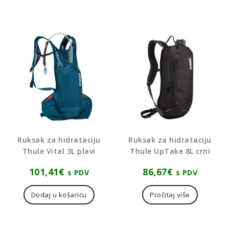
Ruksak za hidrataciju
Ruksak za hidrataciju
Thule Vital 3L plavi
Thule UpTake 8L crni
101,41
€
86,67
€
s PDV
s PDV
Dodaj u košaricu
Pročitaj više